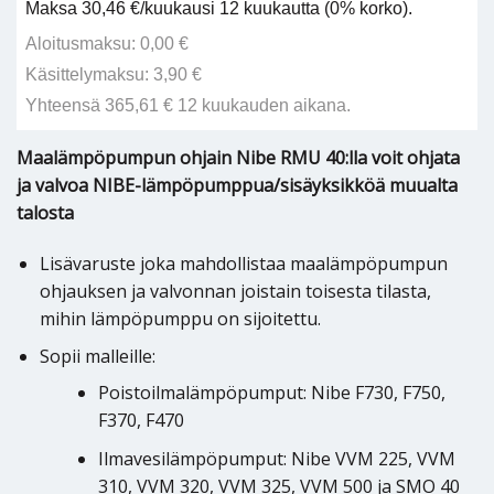
Maksa 30,46 €/kuukausi 12 kuukautta (0% korko).
Aloitusmaksu: 0,00 €
Käsittelymaksu: 3,90 €
Yhteensä 365,61 € 12 kuukauden aikana.
Maalämpöpumpun ohjain Nibe RMU 40:lla voit ohjata
ja valvoa NIBE-lämpöpumppua/sisäyksikköä muualta
talosta
Lisävaruste joka mahdollistaa maalämpöpumpun
ohjauksen ja valvonnan joistain toisesta tilasta,
mihin lämpöpumppu on sijoitettu.
Sopii malleille:
Poistoilmalämpöpumput: Nibe F730, F750,
F370, F470
Ilmavesilämpöpumput: Nibe VVM 225, VVM
310, VVM 320, VVM 325, VVM 500 ja SMO 40