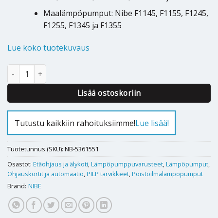
Maalämpöpumput: Nibe F1145, F1155, F1245,
F1255, F1345 ja F1355
Lue koko tuotekuvaus
Huoneyksikkö Nibe RMU 40 määrä
Alternative:
Lisää ostoskoriin
Tutustu kaikkiin rahoituksiimme!
Lue lisää!
Tuotetunnus (SKU):
NB-5361551
Osastot:
Etäohjaus ja älykoti
,
Lämpöpumppuvarusteet
,
Lämpöpumput
,
Ohjauskortit ja automaatio
,
PILP tarvikkeet
,
Poistoilmalämpöpumput
Brand:
NIBE