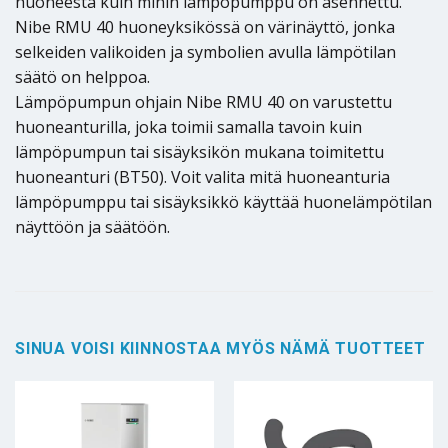
huoneesta kuin mihin lämpöpumppu on asennettu.
Nibe RMU 40 huoneyksikössä on värinäyttö, jonka
selkeiden valikoiden ja symbolien avulla lämpötilan
säätö on helppoa.
Lämpöpumpun ohjain Nibe RMU 40 on varustettu
huoneanturilla, joka toimii samalla tavoin kuin
lämpöpumpun tai sisäyksikön mukana toimitettu
huoneanturi (BT50). Voit valita mitä huoneanturia
lämpöpumppu tai sisäyksikkö käyttää huonelämpötilan
näyttöön ja säätöön.
SINUA VOISI KIINNOSTAA MYÖS NÄMÄ TUOTTEET