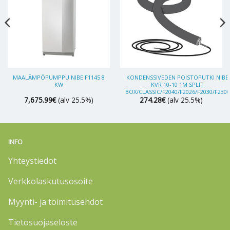
MAALÄMPÖPUMPPU NIBE F1145 8
KONDENSSIVEDEN POISTOPUTKI NIBE
KW
KVR 10-10 1M SPLIT
BOX/CLASSIC/F2040/F2026/F2030/F2300
7,675.99
€
(alv 25.5%)
274.28
€
(alv 25.5%)
INFO
Yhteystiedot
Verkkolaskutusosoite
Myynti- ja toimitusehdot
Tietosuojaseloste