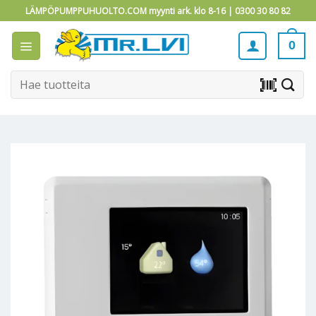
Skip
LÄMPÖPUMPPUHUOLTO.COM myynti ark. klo 8-16 |
0300 30 80 82
to
content
0
Etsi:
barcode_scanner