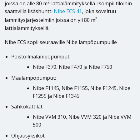
2
joissa on alle 80 m
lattialämmityksellä. Isompii tiloihin
saatavilla lisäshuntti
Nibe ECS 41
, joka soveltuu
2
lämmitysjärjestelmiin joissa on yli 80 m
lattialämmityksellä.
Nibe ECS sopii seuraaville Nibe lämpöpumpuille
Poistoilmalämpöpumput:
Nibe F370, Nibe F470 ja Nibe F750
Maalämpöpumput:
Nibe F1145, Nibe F1155, Nibe F1245, Nibe
F1255 ja Nibe F1345
Sähkökattilat:
Nibe VVM 310, Nibe VVM 320 ja Nibe VVM
500
Ohjausyksiköt: