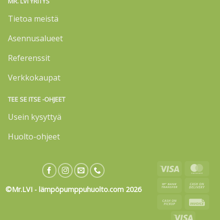
MR. LVI YRITYS
Tietoa meistä
Asennusalueet
Referenssit
Verkkokaupat
TEE SE ITSE -OHJEET
Usein kysyttyä
Huolto-ohjeet
Visa
Mas
Bank
Cas
©Mr.LVI - lämpöpumppuhuolto.com 2026
Transfer
On
Cash
Invo
Deli
on
Visa