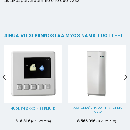
asiakaspalveluumme 010 666 7282.
SINUA VOISI KIINNOSTAA MYÖS NÄMÄ TUOTTEET
MAALÄMPÖPUMPPU NIBE F1145
HUONEYKSIKKÖ NIBE RMU 40
15 KW
318.81
€
(alv 25.5%)
8,566.99
€
(alv 25.5%)