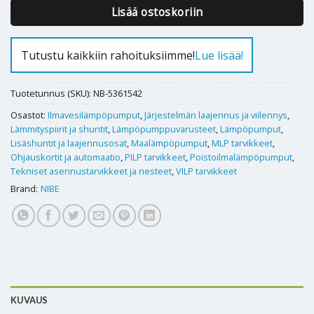
Lisää ostoskoriin
Tutustu kaikkiin rahoituksiimme!
Lue lisää!
Tuotetunnus (SKU):
NB-5361542
Osastot:
Ilmavesilämpöpumput
,
Järjestelmän laajennus ja viilennys
,
Lämmityspiirit ja shuntit
,
Lämpöpumppuvarusteet
,
Lämpöpumput
,
Lisäshuntit ja laajennusosat
,
Maalämpöpumput
,
MLP tarvikkeet
,
Ohjauskortit ja automaatio
,
PILP tarvikkeet
,
Poistoilmalämpöpumput
,
Tekniset asennustarvikkeet ja nesteet
,
VILP tarvikkeet
Brand:
NIBE
KUVAUS