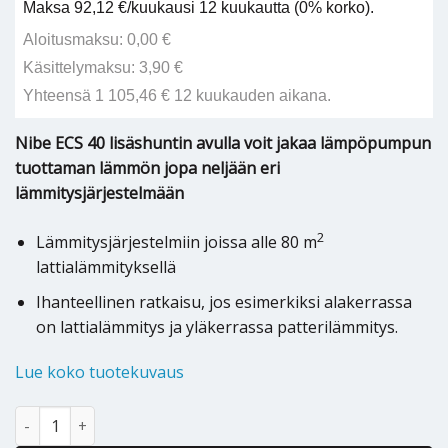
Maksa 92,12 €/kuukausi 12 kuukautta (0% korko).
Aloitusmaksu: 0,00 €
Käsittelymaksu: 3,90 €
Yhteensä 1 105,46 € 12 kuukauden aikana.
Nibe ECS 40 lisäshuntin avulla voit jakaa lämpöpumpun
tuottaman lämmön jopa neljään eri
lämmitysjärjestelmään
2
Lämmitysjärjestelmiin joissa alle 80 m
lattialämmityksellä
Ihanteellinen ratkaisu, jos esimerkiksi alakerrassa
on lattialämmitys ja yläkerrassa patterilämmitys.
Lue koko tuotekuvaus
Lisäshuntti Nibe ECS 40 määrä
Alternative: