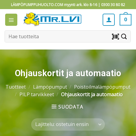
Skip
LÄMPÖPUMPPUHUOLTO.COM myynti ark. klo 8-16 |
0300 30 80 82
to
content
0
Etsi:
barcode_scanner
Ohjauskortit ja automaatio
Tuotteet
/
Lämpöpumput
/
Poistoilmalämpöpumput
/
PILP tarvikkeet
/
Ohjauskortit ja automaatio
SUODATA