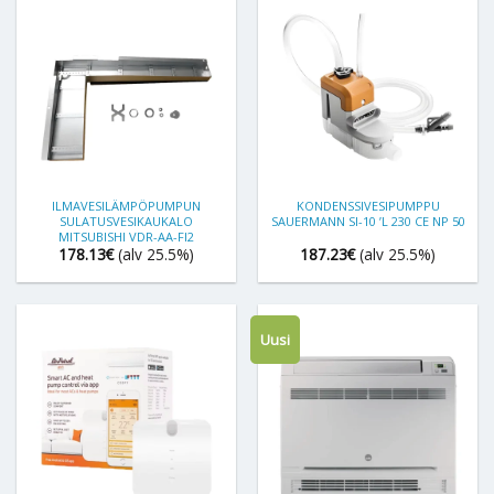
ILMAVESILÄMPÖPUMPUN
KONDENSSIVESIPUMPPU
SULATUSVESIKAUKALO
SAUERMANN SI-10 ’L 230 CE NP 50
MITSUBISHI VDR-AA-FI2
178.13
€
(alv 25.5%)
187.23
€
(alv 25.5%)
Uusi