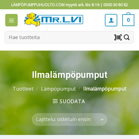
Skip
LÄMPÖPUMPPUHUOLTO.COM myynti ark. klo 8-16 |
0300 30 80 82
to
content
0
Etsi:
barcode_scanner
Ilmalämpöpumput
Tuotteet
/
Lämpöpumput
/
Ilmalämpöpumput
SUODATA