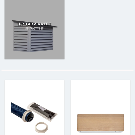
ILP TARVIKKEET
55 TUOTTEET