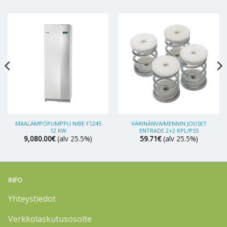
MAALÄMPÖPUMPPU NIBE F1245
VÄRINÄNVAIMENNIN JOUSET
12 KW
ENTRADE 2+2 KPL/PSS
9,080.00
€
(alv 25.5%)
59.71
€
(alv 25.5%)
INFO
Yhteystiedot
Verkkolaskutusosoite