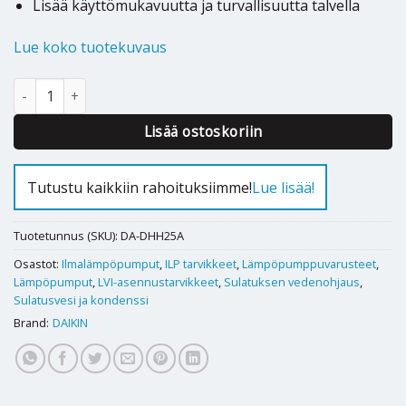
Lisää käyttömukavuutta ja turvallisuutta talvella
Lue koko tuotekuvaus
Sulatuskaapeli Daikin Nepura ilmalämpöpumpuille määrä
Alternative:
Lisää ostoskoriin
Tutustu kaikkiin rahoituksiimme!
Lue lisää!
Tuotetunnus (SKU):
DA-DHH25A
Osastot:
Ilmalämpöpumput
,
ILP tarvikkeet
,
Lämpöpumppuvarusteet
,
Lämpöpumput
,
LVI-asennustarvikkeet
,
Sulatuksen vedenohjaus
,
Sulatusvesi ja kondenssi
Brand:
DAIKIN