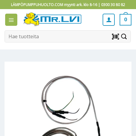
Skip
LÄMPÖPUMPPUHUOLTO.COM myynti ark. klo 8-16 |
0300 30 80 82
to
content
0
Etsi:
barcode_scanner