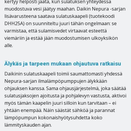
kertyy helposti jäätä, kun sulatuksen yhteydessä
muodostuva vesi jäätyy maahan. Daikin Nepura -sarjan
lisävarusteena saatava sulatuskaapeli (tuotekoodi
DHH25A) on suunniteltu juuri tähän ongelmaan: se
varmistaa, että sulamisvedet virtaavat esteettä
viemäriin ja estää jään muodostumisen ulkoyksikön
alle.
Älykäs ja tarpeen mukaan ohjautuva ratkaisu
Daikinin sulatuskaapeli toimii saumattomasti yhdessä
Nepura-sarjan ilmalämpöpumppujen älykkään
ohjauksen kanssa. Sama ohjausjärjestelmä, joka säätää
sulatusjaksojen ajoitusta ja pohjalevyn vastusta, aktivoi
myös tämän kaapelin juuri silloin kun tarvitaan – ei
yhtään enempää. Näin säästät sähköä ja parannat
lämpöpumpun kokonaishyötysuhdetta koko
lämmityskauden ajan.