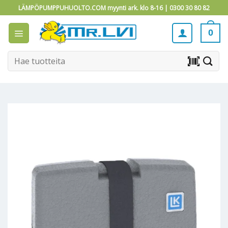
Skip
LÄMPÖPUMPPUHUOLTO.COM myynti ark. klo 8-16 |
0300 30 80 82
to
content
0
Etsi:
barcode_scanner