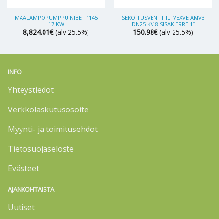
MAALÄMPÖPUMPPU NIBE F1145
SEKOITUSVENTTIILI VEXVE AMV3
17 KW
DN25 KV 8 SISÄKIERRE 1”
8,824.01
€
(alv 25.5%)
150.98
€
(alv 25.5%)
INFO
Yhteystiedot
Verkkolaskutusosoite
Myynti- ja toimitusehdot
Tietosuojaseloste
Evästeet
AJANKOHTAISTA
Uutiset