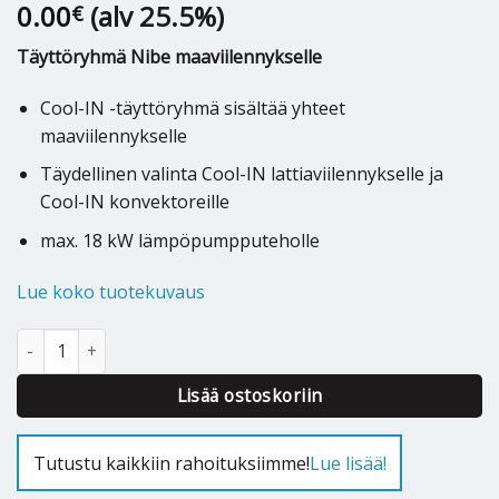
0.00
(alv 25.5%)
€
Täyttöryhmä Nibe maaviilennykselle
Cool-IN -täyttöryhmä sisältää yhteet
maaviilennykselle
Täydellinen valinta Cool-IN lattiaviilennykselle ja
Cool-IN konvektoreille
max. 18 kW lämpöpumpputeholle
Lue koko tuotekuvaus
Maalämpöjärjestelmän täyttöryhmä Nibe Cool-IN TR32 määrä
Alternative:
Lisää ostoskoriin
Tutustu kaikkiin rahoituksiimme!
Lue lisää!