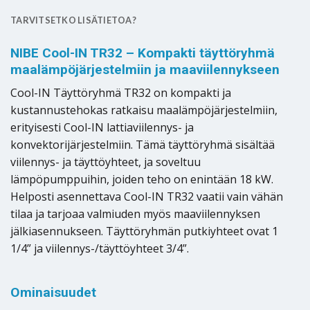
TARVITSETKO LISÄTIETOA?
NIBE Cool-IN TR32 – Kompakti täyttöryhmä
maalämpöjärjestelmiin ja maaviilennykseen
Cool-IN Täyttöryhmä TR32 on kompakti ja
kustannustehokas ratkaisu maalämpöjärjestelmiin,
erityisesti Cool-IN lattiaviilennys- ja
konvektorijärjestelmiin. Tämä täyttöryhmä sisältää
viilennys- ja täyttöyhteet, ja soveltuu
lämpöpumppuihin, joiden teho on enintään 18 kW.
Helposti asennettava Cool-IN TR32 vaatii vain vähän
tilaa ja tarjoaa valmiuden myös maaviilennyksen
jälkiasennukseen. Täyttöryhmän putkiyhteet ovat 1
1/4” ja viilennys-/täyttöyhteet 3/4”.
Ominaisuudet