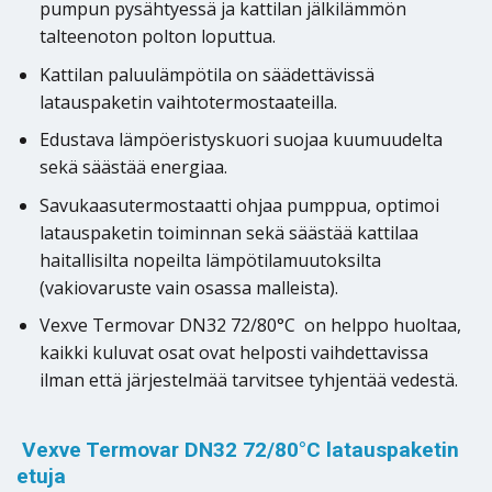
pumpun pysähtyessä ja kattilan jälkilämmön
talteenoton polton loputtua.
Kattilan paluulämpötila on säädettävissä
latauspaketin vaihtotermostaateilla.
Edustava lämpöeristyskuori suojaa kuumuudelta
sekä säästää energiaa.
Savukaasutermostaatti ohjaa pumppua, optimoi
latauspaketin toiminnan sekä säästää kattilaa
haitallisilta nopeilta lämpötilamuutoksilta
(vakiovaruste vain osassa malleista).
Vexve Termovar DN32 72/80°C on helppo huoltaa,
kaikki kuluvat osat ovat helposti vaihdettavissa
ilman että järjestelmää tarvitsee tyhjentää vedestä.
Vexve Termovar DN32 72/80°C latauspaketin
etuja