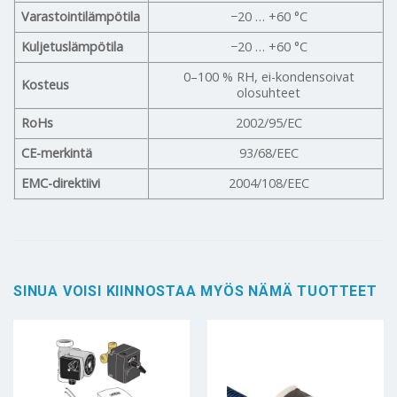
Varastointilämpötila
−20 … +60 °C
Kuljetuslämpötila
−20 … +60 °C
0–100 % RH, ei-kondensoivat
Kosteus
olosuhteet
RoHs
2002/95/EC
CE-merkintä
93/68/EEC
EMC-direktiivi
2004/108/EEC
SINUA VOISI KIINNOSTAA MYÖS NÄMÄ TUOTTEET