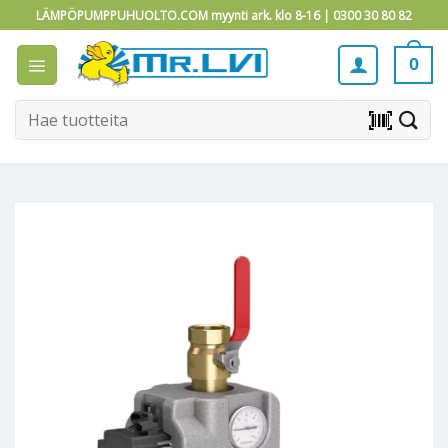
Skip
LÄMPÖPUMPPUHUOLTO.COM myynti ark. klo 8-16 |
0300 30 80 82
to
content
0
Etsi:
barcode_scanner