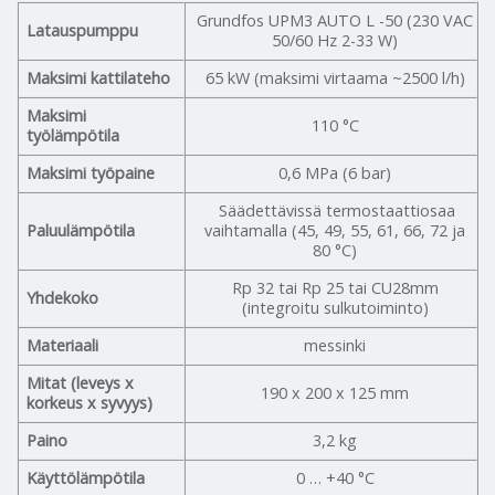
Grundfos UPM3 AUTO L -50 (230 VAC
Latauspumppu
50/60 Hz 2-33 W)
Maksimi kattilateho
65 kW (maksimi virtaama ~2500 l/h)
Maksimi
110 °C
työlämpötila
Maksimi työpaine
0,6 MPa (6 bar)
Säädettävissä termostaattiosaa
Paluulämpötila
vaihtamalla (45, 49, 55, 61, 66, 72 ja
80 °C)
Rp 32 tai Rp 25 tai CU28mm
Yhdekoko
(integroitu sulkutoiminto)
Materiaali
messinki
Mitat (leveys x
190 x 200 x 125 mm
korkeus x syvyys)
Paino
3,2 kg
Käyttölämpötila
0 … +40 °C