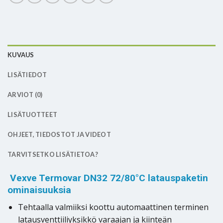
KUVAUS
LISÄTIEDOT
ARVIOT (0)
LISÄTUOTTEET
OHJEET, TIEDOSTOT JA VIDEOT
TARVITSETKO LISÄTIETOA?
Vexve Termovar DN32 72/80°C latauspaketin
ominaisuuksia
Tehtaalla valmiiksi koottu automaattinen terminen
latausventtiiliyksikkö varaajan ja kiinteän