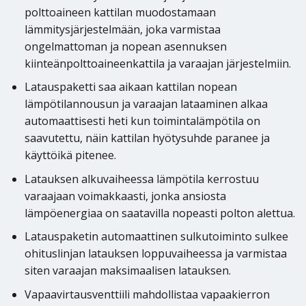
polttoaineen kattilan muodostamaan
lämmitysjärjestelmään, joka varmistaa
ongelmattoman ja nopean asennuksen
kiinteänpolttoaineenkattila ja varaajan järjestelmiin.
Latauspaketti saa aikaan kattilan nopean
lämpötilannousun ja varaajan lataaminen alkaa
automaattisesti heti kun toimintalämpötila on
saavutettu, näin kattilan hyötysuhde paranee ja
käyttöikä pitenee.
Latauksen alkuvaiheessa lämpötila kerrostuu
varaajaan voimakkaasti, jonka ansiosta
lämpöenergiaa on saatavilla nopeasti polton alettua.
Latauspaketin automaattinen sulkutoiminto sulkee
ohituslinjan latauksen loppuvaiheessa ja varmistaa
siten varaajan maksimaalisen latauksen.
Vapaavirtausventtiili mahdollistaa vapaakierron