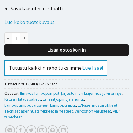
Savukaasutermostaatti
Lue koko tuotekuvaus
Latauspaketti Vexve Termovar DN32 72/80°C määrä
Alternative:
Lisää ostoskoriin
Tutustu kaikkiin rahoituksiimme!
Lue lisää!
Tuotetunnus (SKU):
L-4367327
Osastot:
Ilmavesilämpöpumput
,
Järjestelmän laajennus ja viilennys
,
Kattilan latauspaketit
,
Lämmityspiirit ja shuntit
,
Lämpöpumppuvarusteet
,
Lämpöpumput
,
LVI-asennustarvikkeet
,
Tekniset asennustarvikkeet ja nesteet
,
Verkoston varusteet
,
VILP
tarvikkeet