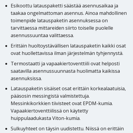
Esikoottu latauspaketti säästää asennusaikaa ja
taakaa ongelmattoman asennus. Ainoa mahdollinen
toimenpide latauspaketin asennuksessa on
tarvittaessa mittareiden siirto toiselle puolelle
asennussuuntaa valittaessa.
Erittäin huoltoystävällisen latauspaketin kaikki osat
ovat huollettavissa ilman järjestelmän tyhjennystä.
Termostaatti ja vapaakiertoventtiili ovat helposti
saatavilla asennussuunnasta huolimatta kaikissa
asennuksissa.
Latauspaketin sisäiset osat erittäin korkealaatuisia,
pääsosin messingistä valmistettuja.
Messinkikorkkien tiivisteet ovat EPDM-kumia.
Vapaakiertoventtiilissä on käytetty
huippulaadukasta Viton-kumia.
Sulkuyhteet on täysin uudistettu. Niissä on erittäin