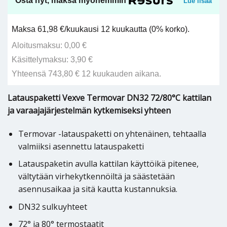
Osta nyt, maksa myöhemmin
Lue lisää
Maksa 61,98 €/kuukausi 12 kuukautta (0% korko).
Aloitusmaksu: 0,00 €
Käsittelymaksu: 3,90 €
Yhteensä 743,80 € 12 kuukauden aikana.
Latauspaketti Vexve Termovar DN32 72/80°C kattilan
ja varaajajärjestelmän kytkemiseksi yhteen
Termovar -latauspaketti on yhtenäinen, tehtaalla
valmiiksi asennettu latauspaketti
Latauspaketin avulla kattilan käyttöikä pitenee,
vältytään virhekytkennöiltä ja säästetään
asennusaikaa ja sitä kautta kustannuksia.
DN32 sulkuyhteet
72° ja 80° termostaatit