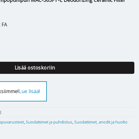
alämpöpumpun MAC-305FT-E Deodorizing Ceramic Filter
c FA
Mitsubishi FA / MAC-305FT-E määrä
Lisää ostoskoriin
ksiimme!
Lue lisää!
E
puvarusteet
,
Suodattimet ja puhdistus
,
Suodattimet, anodit ja huolto