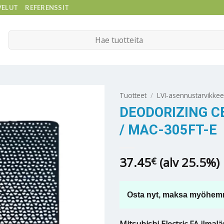
VELUT
REFERENSSIT
Etsi:
Tuotteet
/
LVI-asennustarvikkee
DEODORIZING C
/ MAC-305FT-E
37.45
(alv 25.5%)
€
Osta nyt, maksa myöhem