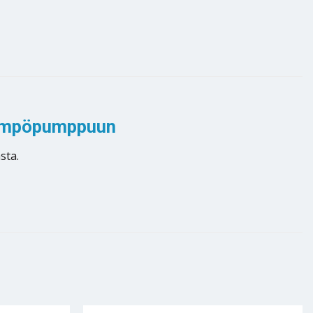
alämpöpumppuun
sta.