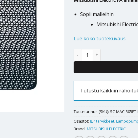
Mitsubishi Electric FA ilm
Sopii malleihin
Mitsubishi Electri
Lue koko tuotekuvaus
Deodorizing Ceramic suodatin 
Alternative:
Tutustu kaikkiin rahoitu
Tuotetunnus (SKU):
SC-MAC-305FT-
Osastot:
ILP tarvikkeet
,
Lämpöpump
Brand:
MITSUBISHI ELECTRIC