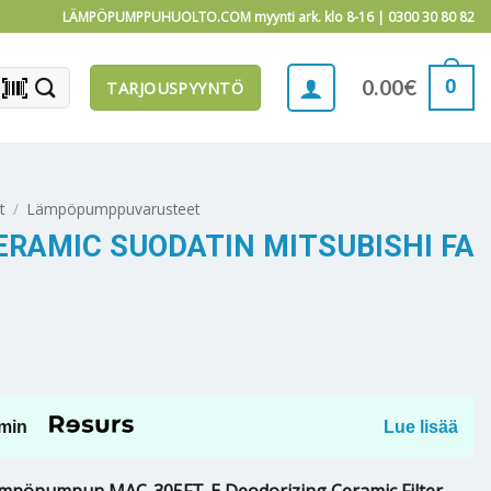
LÄMPÖPUMPPUHUOLTO.COM myynti ark. klo 8-16 |
0300 30 80 82
barcode_scanner
0
0.00
€
TARJOUSPYYNTÖ
t
/
Lämpöpumppuvarusteet
ERAMIC SUODATIN MITSUBISHI FA
min
Lue lisää