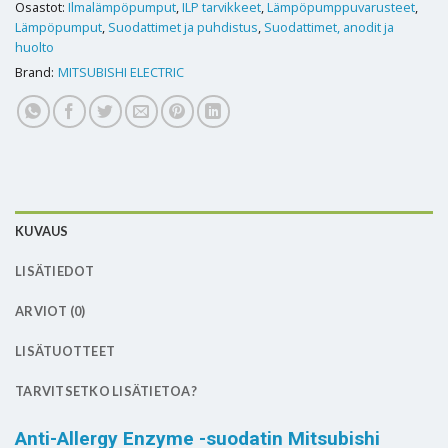
Osastot:
Ilmalämpöpumput
,
ILP tarvikkeet
,
Lämpöpumppuvarusteet
,
Lämpöpumput
,
Suodattimet ja puhdistus
,
Suodattimet, anodit ja
huolto
Brand:
MITSUBISHI ELECTRIC
KUVAUS
LISÄTIEDOT
ARVIOT (0)
LISÄTUOTTEET
TARVITSETKO LISÄTIETOA?
Anti-Allergy Enzyme -suodatin Mitsubishi