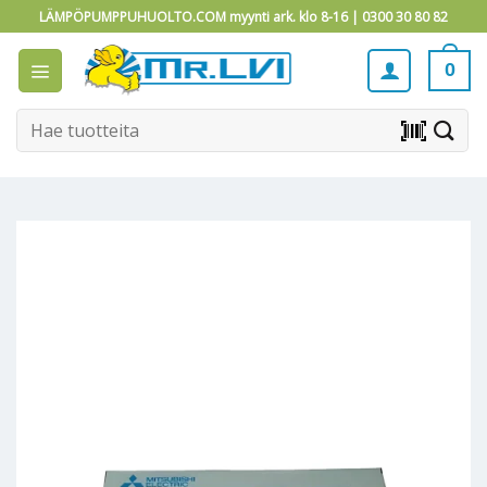
Skip
LÄMPÖPUMPPUHUOLTO.COM myynti ark. klo 8-16 |
0300 30 80 82
to
content
0
Etsi:
barcode_scanner