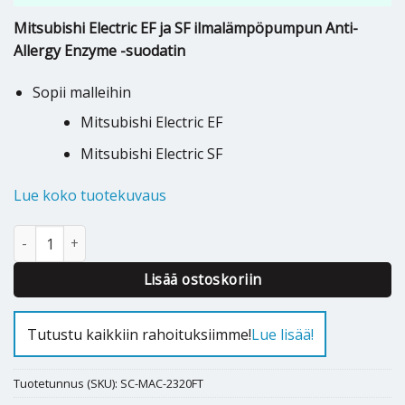
Mitsubishi Electric EF ja SF ilmalämpöpumpun Anti-
Allergy Enzyme -suodatin
Sopii malleihin
Mitsubishi Electric EF
Mitsubishi Electric SF
Lue koko tuotekuvaus
Anti-Allergy Enzyme suodatin Mitsubishi EF,SF / MAC-2320FT mää
Alternative:
Lisää ostoskoriin
Tutustu kaikkiin rahoituksiimme!
Lue lisää!
Tuotetunnus (SKU):
SC-MAC-2320FT