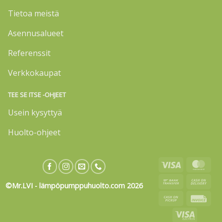
Tietoa meistä
Asennusalueet
Referenssit
Verkkokaupat
TEE SE ITSE -OHJEET
Usein kysyttyä
Huolto-ohjeet
Visa
Mas
Bank
Cas
©Mr.LVI - lämpöpumppuhuolto.com 2026
Transfer
On
Cash
Invo
Deli
on
Visa
Pickup