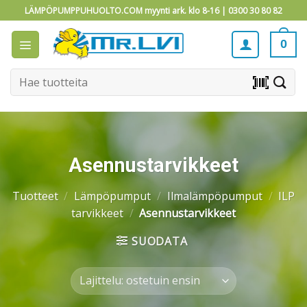
Skip
LÄMPÖPUMPPUHUOLTO.COM myynti ark. klo 8-16 |
0300 30 80 82
to
content
0
Etsi:
barcode_scanner
Asennustarvikkeet
Tuotteet
/
Lämpöpumput
/
Ilmalämpöpumput
/
ILP
tarvikkeet
/
Asennustarvikkeet
SUODATA