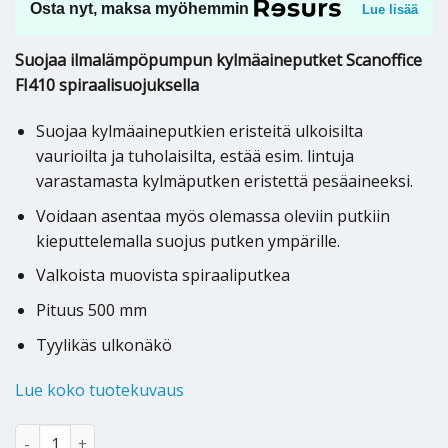
Osta nyt, maksa myöhemmin
Lue lisää
Suojaa ilmalämpöpumpun kylmäaineputket Scanoffice
FI410 spiraalisuojuksella
Suojaa kylmäaineputkien eristeitä ulkoisilta
vaurioilta ja tuholaisilta, estää esim. lintuja
varastamasta kylmäputken eristettä pesäaineeksi.
Voidaan asentaa myös olemassa oleviin putkiin
kieputtelemalla suojus putken ympärille.
Valkoista muovista spiraaliputkea
Pituus 500 mm
Tyylikäs ulkonäkö
Lue koko tuotekuvaus
Ilmalämpöpumpun kylmäaineputkien spiraalisuojus FI410 määrä
Alternative: