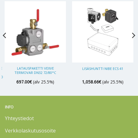
BE
LATAUSPAKETTI VEXVE
LISÄSHUNTTI NIBE ECS 41
TERMOVAR DN32 72/80°C
00
697.00
€
(alv 25.5%)
1,058.66
€
(alv 25.5%)
INFO
Yhteystiedot
Verkkolaskutusosoite