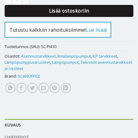
Lisää ostoskoriin
Tutustu kaikkiin rahoituksiimme!
Lue lisää!
Tuotetunnus (SKU):
SC-FI410
Osastot:
Asennustarvikkeet
,
Ilmalämpöpumput
,
ILP tarvikkeet
,
Lämpöpumppuvarusteet
,
Lämpöpumput
,
Tekniset asennustarvikkeet
ja nesteet
Brand:
SCANOFFICE
KUVAUS
LISÄTIEDOT