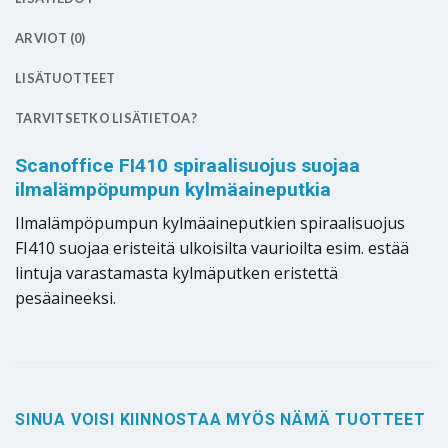
ARVIOT (0)
LISÄTUOTTEET
TARVITSETKO LISÄTIETOA?
Scanoffice FI410 spiraalisuojus suojaa
ilmalämpöpumpun kylmäaineputkia
Ilmalämpöpumpun kylmäaineputkien spiraalisuojus
FI410 suojaa eristeitä ulkoisilta vaurioilta esim. estää
lintuja varastamasta kylmäputken eristettä
pesäaineeksi.
SINUA VOISI KIINNOSTAA MYÖS NÄMÄ TUOTTEET