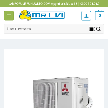
Skip
LÄMPÖPUMPPUHUOLTO.COM myynti ark. klo 8-16 |
0300 30 80 82
to
content
0
Etsi:
barcode_scanner