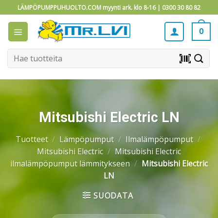
Skip
LÄMPÖPUMPPUHUOLTO.COM myynti ark. klo 8-16 |
0300 30 80 82
to
content
0
Etsi:
barcode_scanner
Mitsubishi Electric LN
Tuotteet
/
Lämpöpumput
/
Ilmalämpöpumput
/
Mitsubishi Electric
/
Mitsubishi Electric
ilmalämpöpumput lämmitykseen
/
Mitsubishi Electric
LN
SUODATA