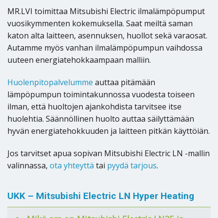
MR.LVI toimittaa Mitsubishi Electric ilmalämpöpumput
vuosikymmenten kokemuksella. Saat meiltä saman
katon alta laitteen, asennuksen, huollot sekä varaosat.
Autamme myös vanhan ilmalämpöpumpun vaihdossa
uuteen energiatehokkaampaan malliin.
Huolenpitopalvelumme
auttaa pitämään
lämpöpumpun toimintakunnossa vuodesta toiseen
ilman, että huoltojen ajankohdista tarvitsee itse
huolehtia. Säännöllinen huolto auttaa säilyttämään
hyvän energiatehokkuuden ja laitteen pitkän käyttöiän.
Jos tarvitset apua sopivan Mitsubishi Electric LN -mallin
valinnassa,
ota yhteyttä
tai
pyydä tarjous
.
UKK – Mitsubishi Electric LN Hyper Heating