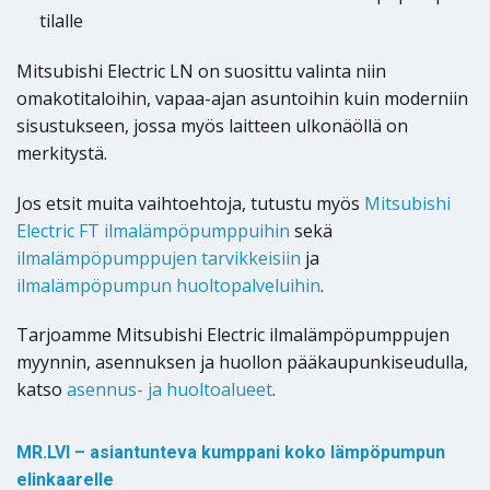
tilalle
Mitsubishi Electric LN on suosittu valinta niin
omakotitaloihin, vapaa-ajan asuntoihin kuin moderniin
sisustukseen, jossa myös laitteen ulkonäöllä on
merkitystä.
Jos etsit muita vaihtoehtoja, tutustu myös
Mitsubishi
Electric FT ilmalämpöpumppuihin
sekä
ilmalämpöpumppujen tarvikkeisiin
ja
ilmalämpöpumpun huoltopalveluihin
.
Tarjoamme Mitsubishi Electric ilmalämpöpumppujen
myynnin, asennuksen ja huollon pääkaupunkiseudulla,
katso
asennus- ja huoltoalueet
.
MR.LVI – asiantunteva kumppani koko lämpöpumpun
elinkaarelle