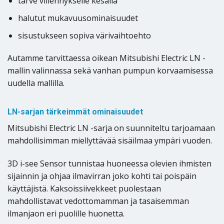
tarve viilennykselle kesällä
halutut mukavuusominaisuudet
sisustukseen sopiva värivaihtoehto
Autamme tarvittaessa oikean Mitsubishi Electric LN -
mallin valinnassa sekä vanhan pumpun korvaamisessa
uudella mallilla.
LN-sarjan tärkeimmät ominaisuudet
Mitsubishi Electric LN -sarja on suunniteltu tarjoamaan
mahdollisimman miellyttävää sisäilmaa ympäri vuoden.
3D i-see Sensor tunnistaa huoneessa olevien ihmisten
sijainnin ja ohjaa ilmavirran joko kohti tai poispäin
käyttäjistä. Kaksoissiivekkeet puolestaan
mahdollistavat vedottomamman ja tasaisemman
ilmanjaon eri puolille huonetta.