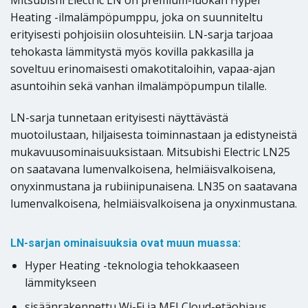
Mitsubishi Electric LN on premium-luokan Hyper
Heating -ilmalämpöpumppu, joka on suunniteltu
erityisesti pohjoisiin olosuhteisiin. LN-sarja tarjoaa
tehokasta lämmitystä myös kovilla pakkasilla ja
soveltuu erinomaisesti omakotitaloihin, vapaa-ajan
asuntoihin sekä vanhan ilmalämpöpumpun tilalle.
LN-sarja tunnetaan erityisesti näyttävästä
muotoilustaan, hiljaisesta toiminnastaan ja edistyneistä
mukavuusominaisuuksistaan. Mitsubishi Electric LN25
on saatavana lumenvalkoisena, helmiäisvalkoisena,
onyxinmustana ja rubiinipunaisena. LN35 on saatavana
lumenvalkoisena, helmiäisvalkoisena ja onyxinmustana.
LN-sarjan ominaisuuksia ovat muun muassa:
Hyper Heating -teknologia tehokkaaseen
lämmitykseen
sisäänrakennettu Wi-Fi ja MELCloud-etäohjaus