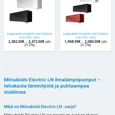
ILMALÄMPÖPUMPPU MITSUBISHI
ILMALÄMPÖPUMPPU MITSUBISHI
ELECTRIC LN35
ELECTRIC LN25
Hintaluokka:
Hintaluok
2,382.00
€
–
2,472.00
€
(alv
1,968.99
€
–
2,080.00
€
(alv
2,382.00€
1,968.99
25.5%)
25.5%)
-
-
2,472.00€
2,080.00
Mitsubishi Electric LN ilmalämpöpumput –
tehokasta lämmitystä ja puhtaampaa
sisäilmaa
Mikä on Mitsubishi Electric LN -sarja?