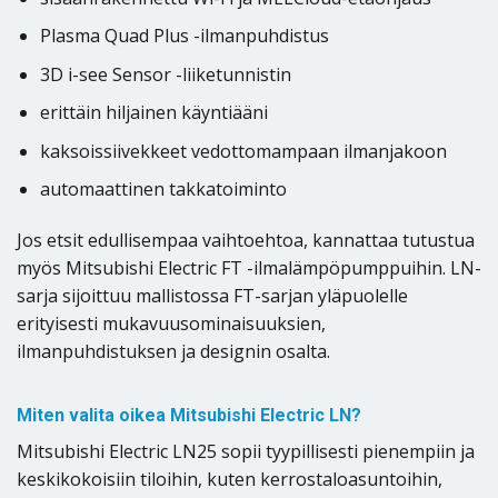
Plasma Quad Plus -ilmanpuhdistus
3D i-see Sensor -liiketunnistin
erittäin hiljainen käyntiääni
kaksoissiivekkeet vedottomampaan ilmanjakoon
automaattinen takkatoiminto
Jos etsit edullisempaa vaihtoehtoa, kannattaa tutustua
myös Mitsubishi Electric FT -ilmalämpöpumppuihin. LN-
sarja sijoittuu mallistossa FT-sarjan yläpuolelle
erityisesti mukavuusominaisuuksien,
ilmanpuhdistuksen ja designin osalta.
Miten valita oikea Mitsubishi Electric LN?
Mitsubishi Electric LN25 sopii tyypillisesti pienempiin ja
keskikokoisiin tiloihin, kuten kerrostaloasuntoihin,