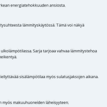
orkean energiatehokkuuden ansiosta.
yötysuhteesta lämmityskäytössä. Tämä voi näkyä
°C ulkolämpötilassa. Sarja tarjoaa vahvaa lämmitystehoa
heikentyä.
ellyttävää sisälämpötilaa myös sulatusjaksojen aikana.
hyvin myös makuuhuoneiden läheisyyteen.