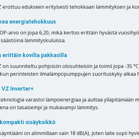
 erottuu edukseen erityisesti tehokkaan lämmityksen ja k
rkea energiatehokkuus
OP-arvo on jopa 6,20, mikä kertoo erittäin hyvästä vuosih
 säästöinä lämmityskuluissa.
erittäin kovilla pakkasilla
 on suunniteltu pohjoisiin olosuhteisiin ja toimii jopa -35 
, kun perinteisten ilmalämpöpumppujen suorituskyky alkaa 
 VZ Inverter+
eknologia varastoi lämpöenergiaa ja auttaa ylläpitämään mi
ena on tasaisempi ja mukavampi lämmitys.
a kompakti sisäyksikkö
käyntiääni on alimmillaan vain 18 dB(A), joten laite sopii 