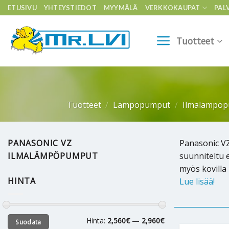
Skip
ETUSIVU
YHTEYSTIEDOT
MYYMÄLÄ
VERKKOKAUPAT
PAL
to
content
Tuotteet
Tuotteet
/
Lämpöpumput
/
Ilmalämpö
PANASONIC VZ
Panasonic V
ILMALÄMPÖPUMPUT
suunniteltu 
myös kovilla
HINTA
Lue lisää!
Minimihinta
Maksimihinta
Hinta:
2,560€
—
2,960€
Suodata