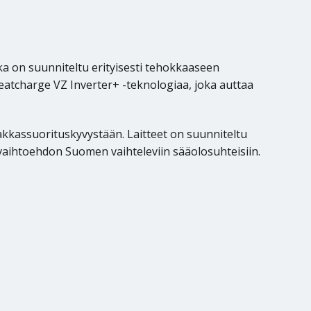
 on suunniteltu erityisesti tehokkaaseen
atcharge VZ Inverter+ -teknologiaa, joka auttaa
akkassuorituskyvystään. Laitteet on suunniteltu
vaihtoehdon Suomen vaihteleviin sääolosuhteisiin.