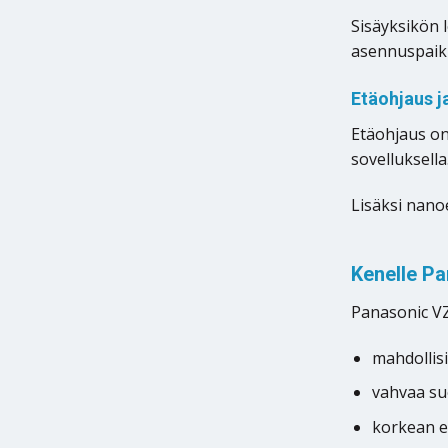
Sisäyksikön 
asennuspaik
Etäohjaus j
Etäohjaus on
sovelluksella
Lisäksi nano
Kenelle Pa
Panasonic VZ 
mahdolli
vahvaa su
korkean 