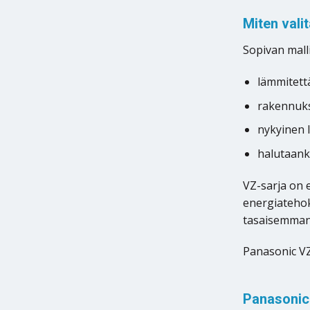
Miten val
Sopivan malli
lämmitett
rakennuks
nykyinen 
halutaank
VZ-sarja on 
energiatehok
tasaisemman
Panasonic VZ
Panasonic