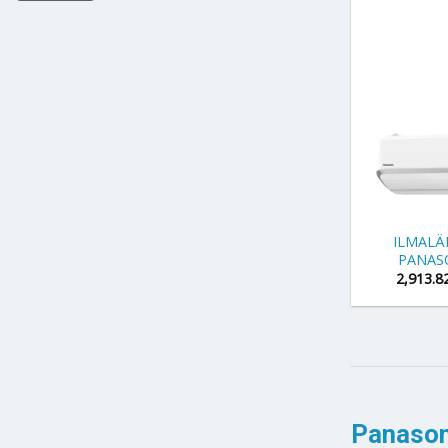
+
ILMAL
PANAS
2,913.8
Panason