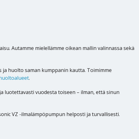
kaisu. Autamme mielellämme oikean mallin valinnassa sekä
us ja huolto saman kumppanin kautta. Toimimme
huoltoalueet
.
 ja luotettavasti vuodesta toiseen – ilman, että sinun
nic VZ -ilmalämpöpumpun helposti ja turvallisesti.