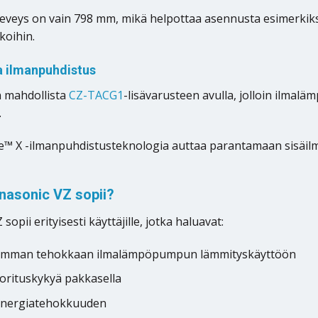
leveys on vain 798 mm, mikä helpottaa asennusta esimerkiks
koihin.
a ilmanpuhdistus
 mahdollista
CZ-TACG1
-lisävarusteen avulla, jolloin ilma
.
e™ X -ilmanpuhdistusteknologia auttaa parantamaan sisäilm
nasonic VZ sopii?
sopii erityisesti käyttäjille, jotka haluavat:
simman tehokkaan ilmalämpöpumpun lämmityskäyttöön
orituskykyä pakkasella
energiatehokkuuden