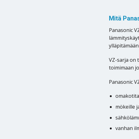
Mitä Pana
Panasonic VZ
lämmityskäyt
ylläpitämään
VZ-sarja on 
toimimaan jo
Panasonic VZ
omakotita
mökeille 
sähkölämm
vanhan il