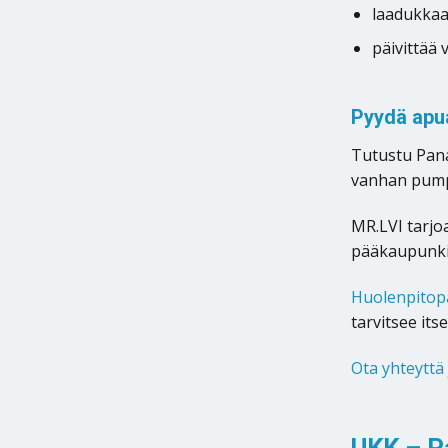
laadukka
päivittää
Pyydä apua
Tutustu Pana
vanhan pump
MR.LVI tarj
pääkaupunki
Huolenpitop
tarvitsee its
Ota yhteyttä
UKK – P