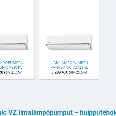
+
ÄMPÖPUMPPU
ILMALÄMPÖPUMPPU
ONIC VZ9SKE
PANASONIC VZ12SKE
2
€
(alv 25.5%)
3,298.43
€
(alv 25.5%)
ic VZ ilmalämpöpumput – huipputehok