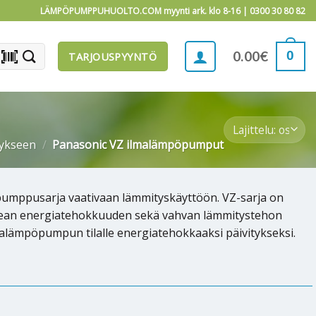
LÄMPÖPUMPPUHUOLTO.COM myynti ark. klo 8-16 |
0300 30 80 82
barcode_scanner
0
0.00
€
TARJOUSPYYNTÖ
ykseen
/
Panasonic VZ ilmalämpöpumput
umppusarja vaativaan lämmityskäyttöön. VZ-sarja on
 korkean energiatehokkuuden sekä vahvan lämmitystehon
malämpöpumpun tilalle energiatehokkaaksi päivitykseksi.