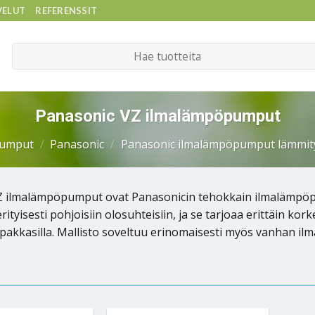
VELUT
REFERENSSIT
Etsi:
Panasonic VZ ilmalämpöpumput
pumput
/
Panasonic
/
Panasonic ilmalämpöpumput lämmit
Z ilmalämpöpumput ovat Panasonicin tehokkain ilmalämpöp
erityisesti pohjoisiin olosuhteisiin, ja se tarjoaa erittäin
 pakkasilla. Mallisto soveltuu erinomaisesti myös vanhan il