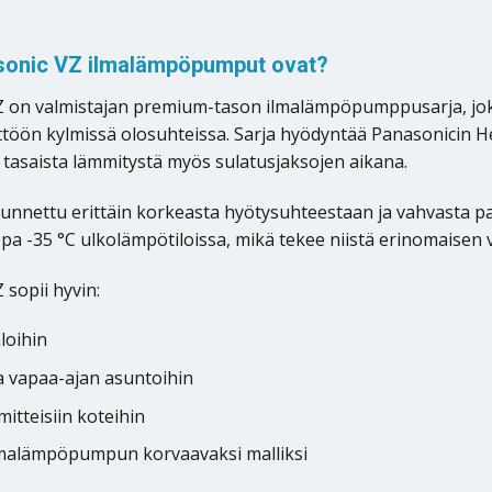
sonic VZ ilmalämpöpumput ovat?
 on valmistajan premium-tason ilmalämpöpumppusarja, joka
töön kylmissä olosuhteissa. Sarja hyödyntää Panasonicin He
 tasaista lämmitystä myös sulatusjaksojen aikana.
tunnettu erittäin korkeasta hyötysuhteestaan ja vahvasta p
pa -35 °C ulkolämpötiloissa, mikä tekee niistä erinomaisen 
 sopii hyvin:
loihin
ja vapaa-ajan asuntoihin
itteisiin koteihin
malämpöpumpun korvaavaksi malliksi