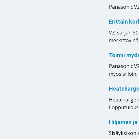
Panasonic VZ
Erittäin ko
VZ-sarjan SC
merkittävinä
Toimii myös 
Panasonic VZ
myös silloin
Heatcharge
Heatcharge-t
Lopputuloks
Hiljainen j
Sisäyksikön 