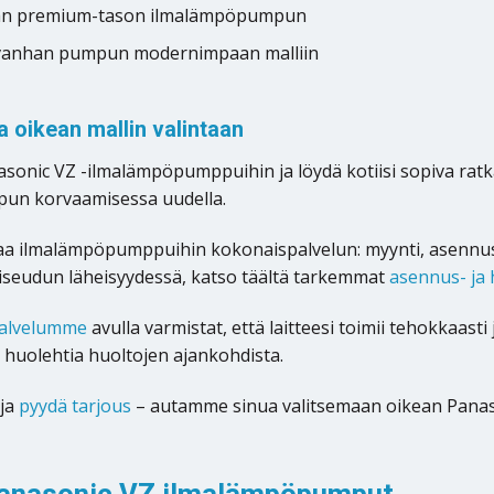
an premium-tason ilmalämpöpumpun
 vanhan pumpun modernimpaan malliin
 oikean mallin valintaan
sonic VZ -ilmalämpöpumppuihin ja löydä kotiisi sopiva rat
un korvaamisessa uudella.
oaa ilmalämpöpumppuihin kokonaispalvelun: myynti, asenn
seudun läheisyydessä, katso täältä tarkemmat
asennus- ja 
alvelumme
avulla varmistat, että laitteesi toimii tehokkaasti
e huolehtia huoltojen ajankohdista.
ja
pyydä tarjous
– autamme sinua valitsemaan oikean Panaso
anasonic VZ ilmalämpöpumput