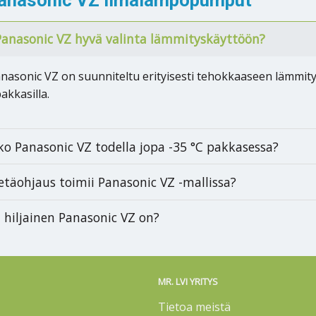
anasonic VZ hyvä valinta lämmityskäyttöön?
Panasonic VZ on suunniteltu erityisesti tehokkaaseen lämmit
pakkasilla.
ko Panasonic VZ todella jopa -35 °C pakkasessa?
etäohjaus toimii Panasonic VZ -mallissa?
 hiljainen Panasonic VZ on?
MR. LVI YRITYS
Tietoa meistä