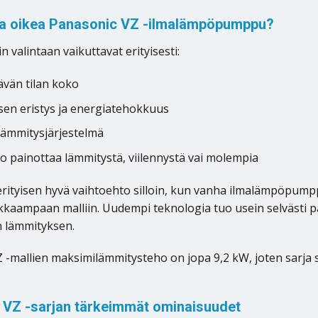
ita oikea Panasonic VZ -ilmalämpöpumppu?
n valintaan vaikuttavat erityisesti:
ävän tilan koko
en eristys ja energiatehokkuus
lämmitysjärjestelmä
o painottaa lämmitystä, viilennystä vai molempia
erityisen hyvä vaihtoehto silloin, kun vanha ilmalämpöpum
kaampaan malliin. Uudempi teknologia tuo usein selvästi 
 lämmityksen.
 -mallien maksimilämmitysteho on jopa 9,2 kW, joten sarja s
 VZ -sarjan tärkeimmät ominaisuudet