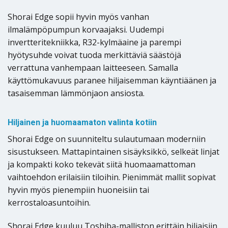
Shorai Edge sopii hyvin myös vanhan
ilmalämpöpumpun korvaajaksi. Uudempi
invertteritekniikka, R32-kylmäaine ja parempi
hyötysuhde voivat tuoda merkittäviä säästöjä
verrattuna vanhempaan laitteeseen. Samalla
käyttömukavuus paranee hiljaisemman käyntiäänen ja
tasaisemman lämmönjaon ansiosta.
Hiljainen ja huomaamaton valinta kotiin
Shorai Edge on suunniteltu sulautumaan moderniin
sisustukseen. Mattapintainen sisäyksikkö, selkeät linjat
ja kompakti koko tekevät siitä huomaamattoman
vaihtoehdon erilaisiin tiloihin. Pienimmät mallit sopivat
hyvin myös pienempiin huoneisiin tai
kerrostaloasuntoihin.
Shorai Edge kuuluu Toshiba-malliston erittäin hiljaisiin