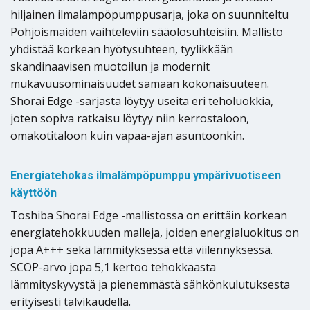
hiljainen ilmalämpöpumppusarja, joka on suunniteltu
Pohjoismaiden vaihteleviin sääolosuhteisiin. Mallisto
yhdistää korkean hyötysuhteen, tyylikkään
skandinaavisen muotoilun ja modernit
mukavuusominaisuudet samaan kokonaisuuteen.
Shorai Edge -sarjasta löytyy useita eri teholuokkia,
joten sopiva ratkaisu löytyy niin kerrostaloon,
omakotitaloon kuin vapaa-ajan asuntoonkin.
Energiatehokas ilmalämpöpumppu ympärivuotiseen
käyttöön
Toshiba Shorai Edge -mallistossa on erittäin korkean
energiatehokkuuden malleja, joiden energialuokitus on
jopa A+++ sekä lämmityksessä että viilennyksessä.
SCOP-arvo jopa 5,1 kertoo tehokkaasta
lämmityskyvystä ja pienemmästä sähkönkulutuksesta
erityisesti talvikaudella.