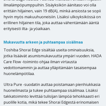
ilmalämpöpumppuihin. Sisäyksikön äänitaso voi olla
erittäin hiljainen, vain 19 dB(A), minkä ansiosta se sopii
hyvin myös makuuhuoneisiin. Lisäksi ulkoyksikössä on
erillinen hiljainen tila, joka auttaa vähentämään ääntä
erityisesti ilta- ja yöaikaan.
Mukavuutta arkeen ja puhtaampaa sisäilmaa
Toshiba Shorai Edge sisältää useita ominaisuuksia,
jotka lisäävät asumismukavuutta ympäri vuoden. HADA
Care Flow -toiminto ohjaa ilman virtausta
vedottomammin ja auttaa ylläpitämään tasaisempaa
huonelämpötilaa.
Ultra Pure -suodatin auttaa poistamaan pienhiukkasia
huoneilmasta ja tukee puhtaampaa sisäilmaa. Lisäksi
takkatoiminto levittää tulisijan lämpöä tehokkaasti eri
puolille kotia, mikä tekee Shorai Edgestä erinomaisen