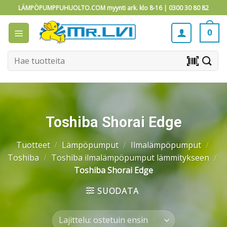
Skip
LÄMPÖPUMPPUHUOLTO.COM myynti ark. klo 8-16 |
0300 30 80 82
to
content
0
Etsi:
barcode_scanner
Toshiba Shorai Edge
Tuotteet
/
Lämpöpumput
/
Ilmalämpöpumput
/
Toshiba
/
Toshiba ilmalämpöpumput lämmitykseen
/
Toshiba Shorai Edge
SUODATA