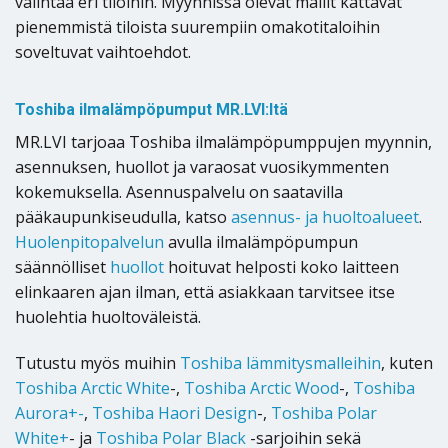
valintaa eri tiloihin. Myynnissä olevat mallit kattavat
pienemmistä tiloista suurempiin omakotitaloihin
soveltuvat vaihtoehdot.
Toshiba ilmalämpöpumput MR.LVI:ltä
MR.LVI tarjoaa Toshiba ilmalämpöpumppujen myynnin,
asennuksen, huollot ja varaosat vuosikymmenten
kokemuksella. Asennuspalvelu on saatavilla
pääkaupunkiseudulla, katso
asennus- ja huoltoalueet
.
Huolenpitopalvelun
avulla ilmalämpöpumpun
säännölliset
huollot
hoituvat helposti koko laitteen
elinkaaren ajan ilman, että asiakkaan tarvitsee itse
huolehtia huoltoväleistä.
Tutustu myös muihin
Toshiba lämmitysmalleihin
, kuten
Toshiba Arctic White
-,
Toshiba Arctic Wood
-,
Toshiba
Aurora+-
,
Toshiba Haori Design
-,
Toshiba Polar
White+
- ja
Toshiba Polar Black
-sarjoihin sekä