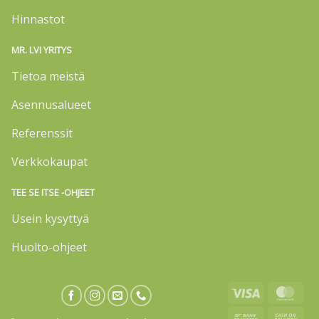
Hinnastot
MR. LVI YRITYS
Tietoa meistä
Asennusalueet
Referenssit
Verkkokaupat
TEE SE ITSE -OHJEET
Usein kysyttyä
Huolto-ohjeet
Visa
Mas
Bank
Cas