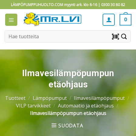
Skip
LÄMPÖPUMPPUHUOLTO.COM myynti ark. klo 8-16 |
0300 30 80 82
to
content
0
Etsi:
barcode_scanner
Ilmavesilämpöpumpun
etäohjaus
Tuotteet
/
Lämpöpumput
/
Ilmavesilämpöpumput
/
VILP tarvikkeet
/
Automaatio ja etäohjaus
/
Ilmavesilämpöpumpun etäohjaus
SUODATA