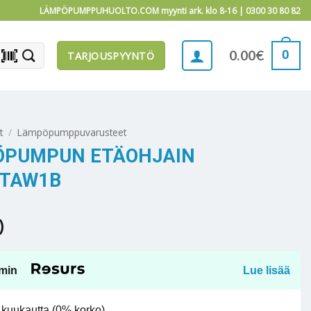
LÄMPÖPUMPPUHUOLTO.COM myynti ark. klo 8-16 |
0300 30 80 82
barcode_scanner
0
0.00
€
TARJOUSPYYNTÖ
t
/
Lämpöpumppuvarusteet
ÖPUMPUN ETÄOHJAIN
-TAW1B
)
min
Lue lisää
kuukautta (0% korko).