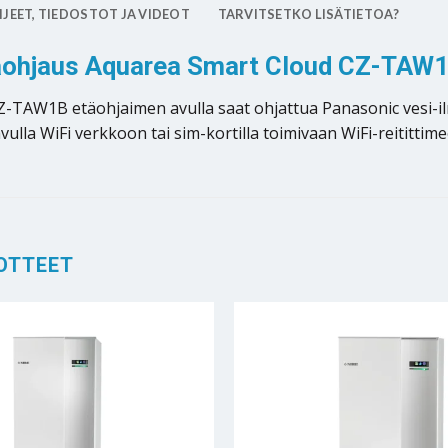
JEET, TIEDOSTOT JA VIDEOT
TARVITSETKO LISÄTIETOA?
ohjaus Aquarea Smart Cloud CZ-TAW1 
TAW1B etäohjaimen avulla saat ohjattua Panasonic vesi-
la WiFi verkkoon tai sim-kortilla toimivaan WiFi-reitittime
OTTEET