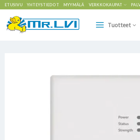
Skip
ETUSIVU
YHTEYSTIEDOT
MYYMÄLÄ
VERKKOKAUPAT
PAL
to
content
Tuotteet