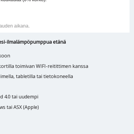
auden aikana.
vesi-ilmalämpöpumppua etänä
koon
rtilla toimivan WIFI-reitittimen kanssa
ella, tabletilla tai tietokoneella
d 4.0 tai uudempi
s tai ASX (Apple)