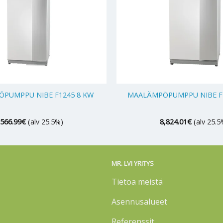
+
PUMPPU NIBE F1245 8 KW
MAALÄMPÖPUMPPU NIBE F1
,566.99
€
(alv 25.5%)
8,824.01
€
(alv 25.5
MR. LVI YRITYS
Tietoa meistä
Asennusalueet
Referenssit