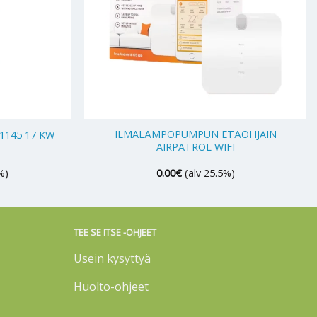
+
ILMALÄMPÖPUMPUN ETÄOHJAIN
145 17 KW
AIRPATROL WIFI
%)
0.00
€
(alv 25.5%)
TEE SE ITSE -OHJEET
Usein kysyttyä
Huolto-ohjeet