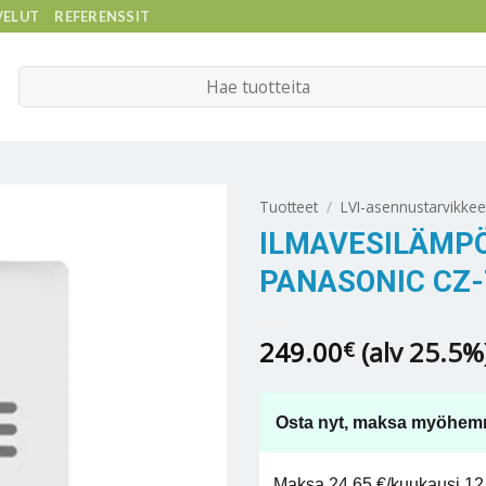
VELUT
REFERENSSIT
Etsi:
Tuotteet
/
LVI-asennustarvikkee
ILMAVESILÄMP
PANASONIC CZ
249.00
(alv 25.5%
€
Osta nyt, maksa myöhem
Maksa 24,65 €/kuukausi 12 