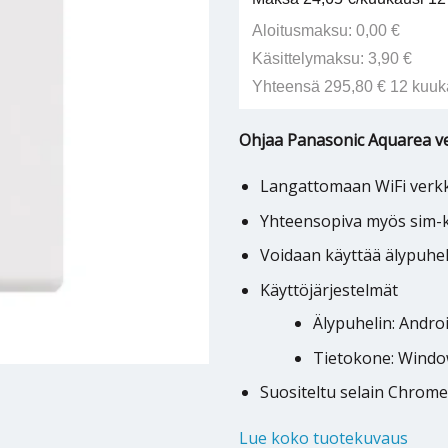
Aloitusmaksu: 0,00 €
Käsittelymaksu: 3,90 €
Yhteensä 295,80 € 12 kuuk
Ohjaa Panasonic Aquarea 
Langattomaan WiFi verk
Yhteensopiva myös sim-ko
Voidaan käyttää älypuhelim
Käyttöjärjestelmät
Älypuhelin: Androi
Tietokone: Window
Suositeltu selain Chrome
Lue koko tuotekuvaus