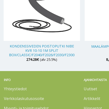
+
+
KONDENSSIVEDEN POISTOPUTKI NIBE
MAALÄMPÖ
KVR 10-10 1M SPLIT
BOX/CLASSIC/F2040/F2026/F2030/F2300
274.28
€
(alv 25.5%)
8
INFO
AJANKOHTAISTA
Yhteystiedot
Uutiset
Verkkolaskutusosoite
Artikkelit
Myynti- ja toimitusehdot
Hinnastot