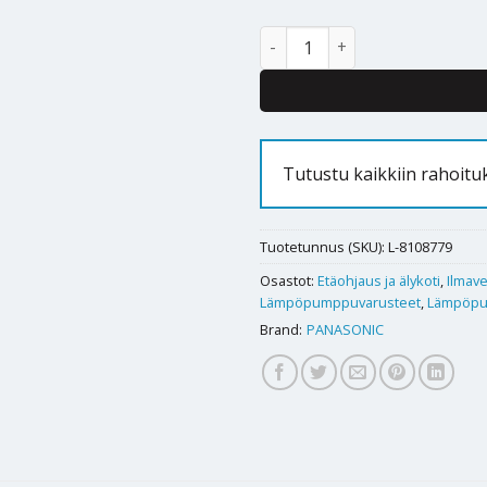
Ilmavesilämpöpumpun etäohja
Alternative:
Tutustu kaikkiin rahoitu
Tuotetunnus (SKU):
L-8108779
Osastot:
Etäohjaus ja älykoti
,
Ilmav
Lämpöpumppuvarusteet
,
Lämpöp
Brand:
PANASONIC