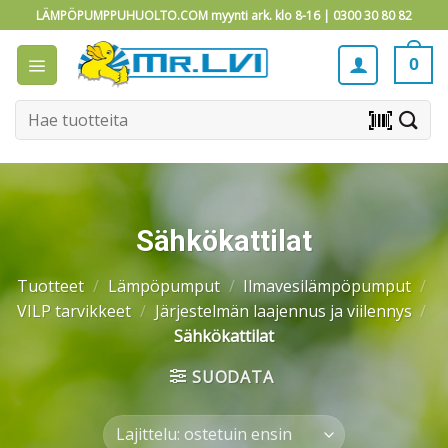
Skip
LÄMPÖPUMPPUHUOLTO.COM myynti ark. klo 8-16 |
0300 30 80 82
to
content
0
Etsi:
barcode_scanner
Sähkökattilat
Tuotteet
/
Lämpöpumput
/
Ilmavesilämpöpumput
/
VILP tarvikkeet
/
Järjestelmän laajennus ja viilennys
/
Sähkökattilat
SUODATA