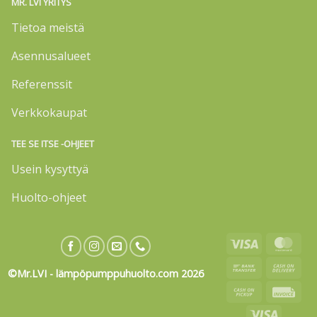
MR. LVI YRITYS
Tietoa meistä
Asennusalueet
Referenssit
Verkkokaupat
TEE SE ITSE -OHJEET
Usein kysyttyä
Huolto-ohjeet
Visa
Mas
Bank
Cas
©Mr.LVI - lämpöpumppuhuolto.com 2026
Transfer
On
Cash
Invo
Deli
on
Visa