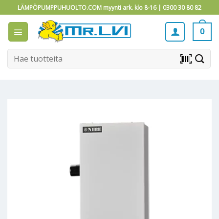
Skip
LÄMPÖPUMPPUHUOLTO.COM myynti ark. klo 8-16 |
0300 30 80 82
to
content
0
Etsi:
barcode_scanner