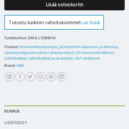
Lisää ostoskoriin
Tutustu kaikkiin rahoituksiimme!
Lue lisää!
Tuotetunnus (SKU):
L-5069014
Osastot:
Ilmavesilämpöpumput
,
Järjestelmän laajennus ja viilennys
,
Lämpöpumppuvarusteet
,
Lämpöpumput
,
LVI-asennustarvikkeet
,
Sähkökattilat
,
Sähkökattilat ja varalämpö
,
VILP tarvikkeet
Brand:
NIBE
KUVAUS
LISÄTIEDOT