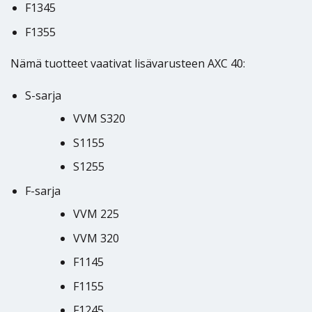
F1345
F1355
Nämä tuotteet vaativat lisävarusteen AXC 40:
S-sarja
VVM S320
S1155
S1255
F-sarja
VVM 225
VVM 320
F1145
F1155
F1245