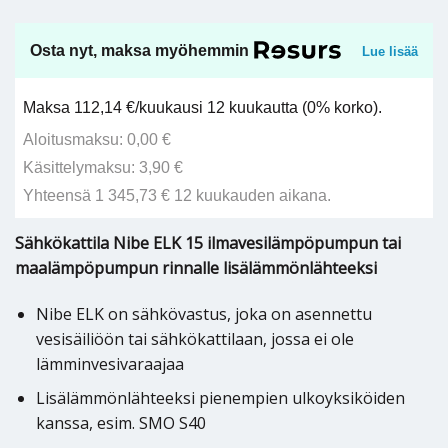
Osta nyt, maksa myöhemmin
Lue lisää
Maksa 112,14 €/kuukausi 12 kuukautta (0% korko).
Aloitusmaksu: 0,00 €
Käsittelymaksu: 3,90 €
Yhteensä 1 345,73 € 12 kuukauden aikana.
Sähkökattila Nibe ELK 15 ilmavesilämpöpumpun tai
maalämpöpumpun rinnalle lisälämmönlähteeksi
Nibe ELK on sähkövastus, joka on asennettu
vesisäiliöön tai sähkökattilaan, jossa ei ole
lämminvesivaraajaa
Lisälämmönlähteeksi pienempien ulkoyksiköiden
kanssa, esim. SMO S40