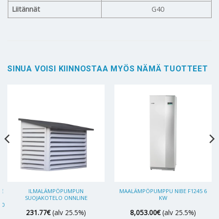
Liitännät
G40
SINUA VOISI KIINNOSTAA MYÖS NÄMÄ TUOTTEET
BE
ILMALÄMPÖPUMPUN
MAALÄMPÖPUMPPU NIBE F1245 6
SUOJAKOTELO ONNLINE
KW
00
231.77
€
(alv 25.5%)
8,053.00
€
(alv 25.5%)