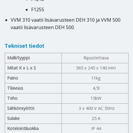
F1255
VVM 310 vaatii lisävarusteen DEH 310 ja VVM 500
vaatii lisävarusteen DEH 500.
Tekniset tiedot
Malli/tyyppi
Ripustettava
Mitat K x L x S
565 x 245 x 140 mm
Paino
11kg
Tilavuus
4,5l
Teho
15kW
Sähkönsyöttö
3 x 400 V AC 50Hz
Sulake
25 A
Kotelointiluokka
IP 44