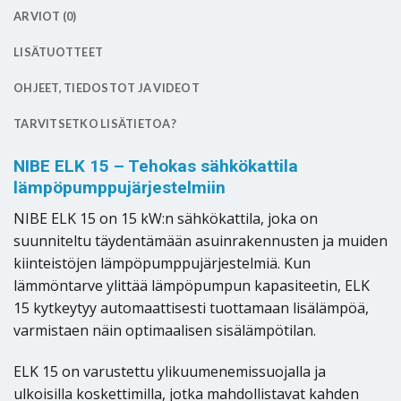
ARVIOT (0)
LISÄTUOTTEET
OHJEET, TIEDOSTOT JA VIDEOT
TARVITSETKO LISÄTIETOA?
NIBE ELK 15 – Tehokas sähkökattila
lämpöpumppujärjestelmiin
NIBE ELK 15 on 15 kW:n sähkökattila, joka on
suunniteltu täydentämään asuinrakennusten ja muiden
kiinteistöjen lämpöpumppujärjestelmiä. Kun
lämmöntarve ylittää lämpöpumpun kapasiteetin, ELK
15 kytkeytyy automaattisesti tuottamaan lisälämpöä,
varmistaen näin optimaalisen sisälämpötilan.
ELK 15 on varustettu ylikuumenemissuojalla ja
ulkoisilla koskettimilla, jotka mahdollistavat kahden