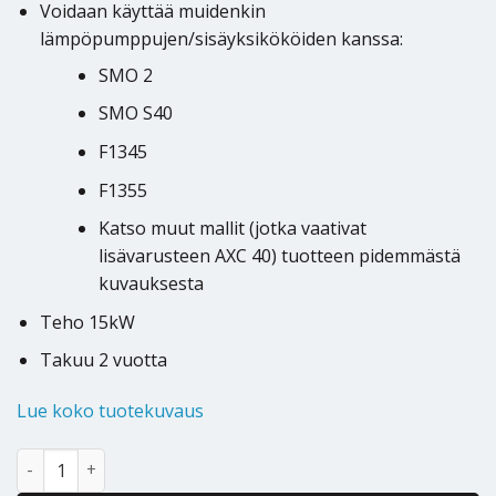
Voidaan käyttää muidenkin
lämpöpumppujen/sisäyksikököiden kanssa:
SMO 2
SMO S40
F1345
F1355
Katso muut mallit (jotka vaativat
lisävarusteen AXC 40) tuotteen pidemmästä
kuvauksesta
Teho 15kW
Takuu 2 vuotta
Lue koko tuotekuvaus
Sähkökattila NIBE ELK 15 määrä
Alternative: