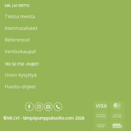
MR. LVI YRITYS
Tietoa meistä
Asennusalueet
Referenssit
Verkkokaupat
TEE SE ITSE -OHJEET
Usein kysyttyä
Huolto-ohjeet
Visa
Mas
Bank
Cas
©Mr.LVI - lämpöpumppuhuolto.com 2026
Transfer
On
Cash
Invo
Deli