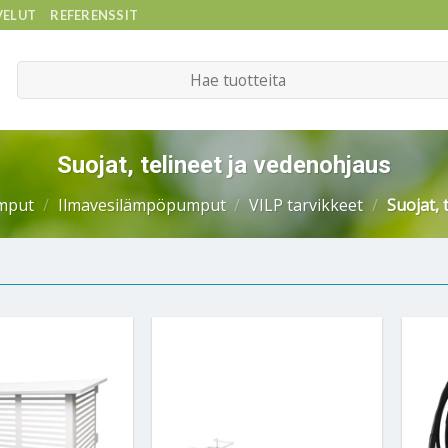
VELUT
REFERENSSIT
Etsi:
Suojat, telineet ja vedenohjaus
mput
/
Ilmavesilämpöpumput
/
VILP tarvikkeet
/
Suojat, 