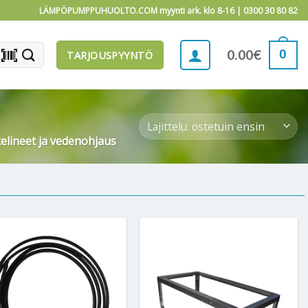
LÄMPÖPUMPPUHUOLTO.COM myynti ark. klo 8-16 |
0300 30 80 82
barcode_scanner
0
0.00
€
TARJOUSPYYNTÖ
telineet ja vedenohjaus