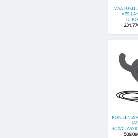
MAATUKITEL
VESIL
ULKO
231.77
+
KONDENSSI
KV
BOX/CLASSIC
509.09