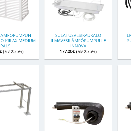
+
+
ILÄMPÖPUMPUN
SULATUSVESIKAUKALO
IL
O KIILAX MEDIUM
ILMAVESILÄMPÖPUMPULLE
S
RAL9
INNOVA
€
(alv 25.5%)
177.00
€
(alv 25.5%)
+
+