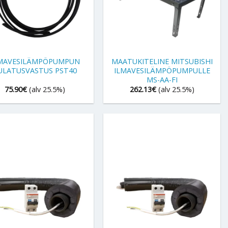
+
MAVESILÄMPÖPUMPUN
MAATUKITELINE MITSUBISHI
ULATUSVASTUS PST40
ILMAVESILÄMPÖPUMPULLE
MS-AA-FI
75.90
€
(alv 25.5%)
262.13
€
(alv 25.5%)
+