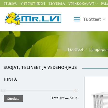
Skip
ETUSIVU
YHTEYSTIEDOT
MYYMÄLÄ
VERKKOKAUPAT
PAL
to
content
Tuotteet
Tuotteet
/
Lämpöpu
SUOJAT, TELINEET JA VEDENOHJAUS
HINTA
Minimihinta
Maksimihinta
Hinta:
0€
—
510€
Suodata