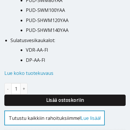
PUD-SWM80YAA
PUD-SWM100YAA
PUD-SHWM120YAA
PUD-SHWM140YAA
Sulatusvesikaukalot:
VDR-AA-FI
DP-AA-FI
Lue koko tuotekuvaus
Maatukiteline Mitsubishi ilmavesilämpöpumpulle MS-AA-FI määrä
Alternative:
Lisää ostoskoriin
Tutustu kaikkiin rahoituksiimme!
Lue lisää!