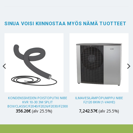
SINUA VOISI KIINNOSTAA MYÖS NÄMÄ TUOTTEET
KONDENSSIVEDEN POISTOPUTKI NIBE
ILMAVESILÄMPÖPUMPPU NIBE
KVR 10-30 3M SPLIT
F2120 8KW (1-VAIHE)
BOX/CLASSIC/F2040/F2026/F2030/F2300
356.26
€
(alv 25.5%)
7,242.57
€
(alv 25.5%)