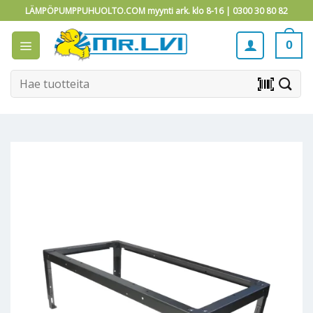
Skip
LÄMPÖPUMPPUHUOLTO.COM myynti ark. klo 8-16 |
0300 30 80 82
to
content
0
Etsi:
barcode_scanner