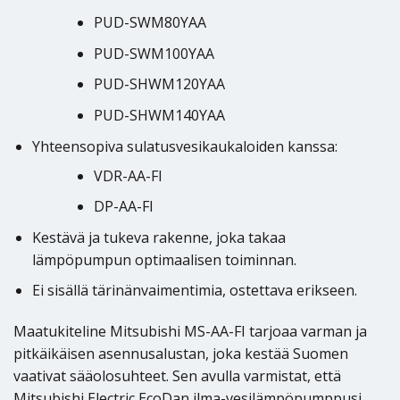
PUD-SWM80YAA
PUD-SWM100YAA
PUD-SHWM120YAA
PUD-SHWM140YAA
Yhteensopiva sulatusvesikaukaloiden kanssa:
VDR-AA-FI
DP-AA-FI
Kestävä ja tukeva rakenne, joka takaa
lämpöpumpun optimaalisen toiminnan.
Ei sisällä tärinänvaimentimia, ostettava erikseen.
Maatukiteline Mitsubishi MS-AA-FI tarjoaa varman ja
pitkäikäisen asennusalustan, joka kestää Suomen
vaativat sääolosuhteet. Sen avulla varmistat, että
Mitsubishi Electric EcoDan ilma-vesilämpöpumppusi