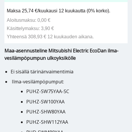
Maksa 25,74 €/kuukausi 12 kuukautta (0% korko).
Aloitusmaksu: 0,00 €
Käsittelymaksu: 3,90 €
Yhteensä 308,93 € 12 kuukauden aikana.
Maa-asennusteline Mitsubishi Electric EcoDan ilma-
vesilämpöpumpun ulkoyksikölle
Ei sisällä tärinänvaimentimia
Ilma-vesilämpöpumput:
PUHZ-SW75YAA-SC
PUHZ-SW100YAA
PUHZ-SHW80YAA
PUHZ-SHW112YAA