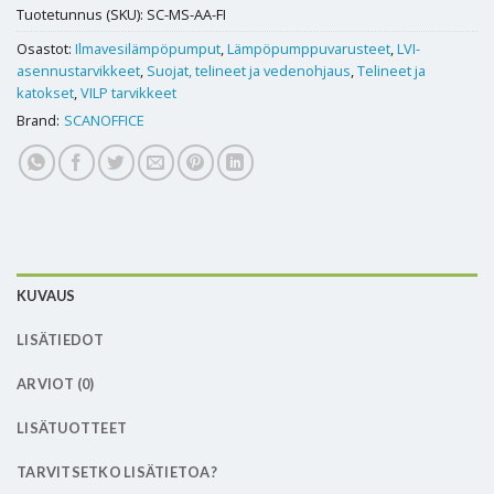
Tuotetunnus (SKU):
SC-MS-AA-FI
Osastot:
Ilmavesilämpöpumput
,
Lämpöpumppuvarusteet
,
LVI-
asennustarvikkeet
,
Suojat, telineet ja vedenohjaus
,
Telineet ja
katokset
,
VILP tarvikkeet
Brand:
SCANOFFICE
KUVAUS
LISÄTIEDOT
ARVIOT (0)
LISÄTUOTTEET
TARVITSETKO LISÄTIETOA?