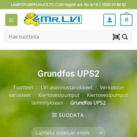
Skip
LÄMPÖPUMPPUHUOLTO.COM myynti ark. klo 8-16 |
0300 30 80 82
to
content
0
Etsi:
barcode_scanner
Grundfos UPS2
Tuotteet
/
LVI-asennustarvikkeet
/
Verkoston
varusteet
/
Kiertovesipumput
/
Kiertovesipumput
lämmitykseen
/
Grundfos UPS2
SUODATA