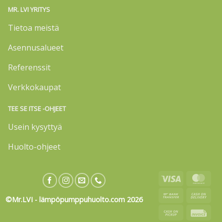
MR. LVI YRITYS
Tietoa meistä
Asennusalueet
Referenssit
Verkkokaupat
TEE SE ITSE -OHJEET
Usein kysyttyä
Huolto-ohjeet
Visa
Mas
Bank
Cas
©Mr.LVI - lämpöpumppuhuolto.com 2026
Transfer
On
Cash
Invo
Deli