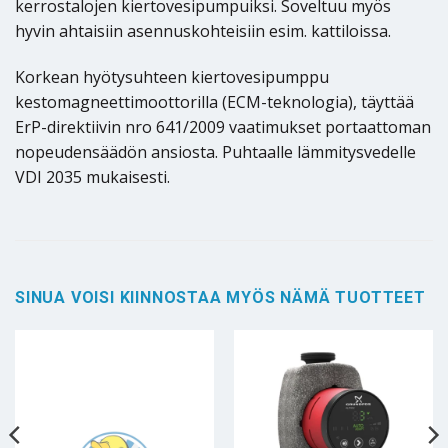
kerrostalojen kiertovesipumpuiksi. Soveltuu myös
hyvin ahtaisiin asennuskohteisiin esim. kattiloissa.
Korkean hyötysuhteen kiertovesipumppu
kestomagneettimoottorilla (ECM-teknologia), täyttää
ErP-direktiivin nro 641/2009 vaatimukset portaattoman
nopeudensäädön ansiosta. Puhtaalle lämmitysvedelle
VDI 2035 mukaisesti.
SINUA VOISI KIINNOSTAA MYÖS NÄMÄ TUOTTEET