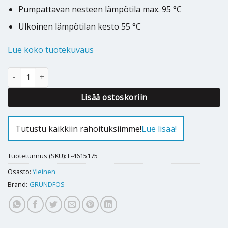
Pumpattavan nesteen lämpötila max. 95 °C
Ulkoinen lämpötilan kesto 55 °C
Lue koko tuotekuvaus
Kiertovesipumppu Grundfos UPS2 25-80 180 määrä
Alternative:
Lisää ostoskoriin
Tutustu kaikkiin rahoituksiimme!
Lue lisää!
Tuotetunnus (SKU):
L-4615175
Osasto:
Yleinen
Brand:
GRUNDFOS