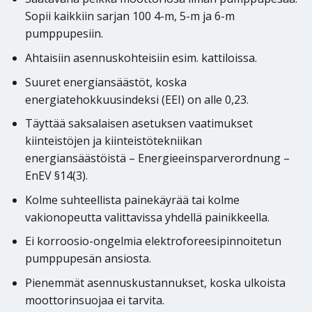
Sopii kaikkiin sarjan 100 4-m, 5-m ja 6-m
pumppupesiin.
Ahtaisiin asennuskohteisiin esim. kattiloissa.
Suuret energiansäästöt, koska
energiatehokkuusindeksi (EEI) on alle 0,23.
Täyttää saksalaisen asetuksen vaatimukset
kiinteistöjen ja kiinteistötekniikan
energiansäästöistä – Energieeinsparverordnung –
EnEV §14(3).
Kolme suhteellista painekäyrää tai kolme
vakionopeutta valittavissa yhdellä painikkeella.
Ei korroosio-ongelmia elektroforeesipinnoitetun
pumppupesän ansiosta.
Pienemmät asennuskustannukset, koska ulkoista
moottorinsuojaa ei tarvita.