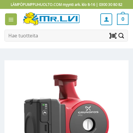
Skip
LÄMPÖPUMPPUHUOLTO.COM myynti ark. klo 8-16 |
0300 30 80 82
to
content
0
Etsi:
barcode_scanner