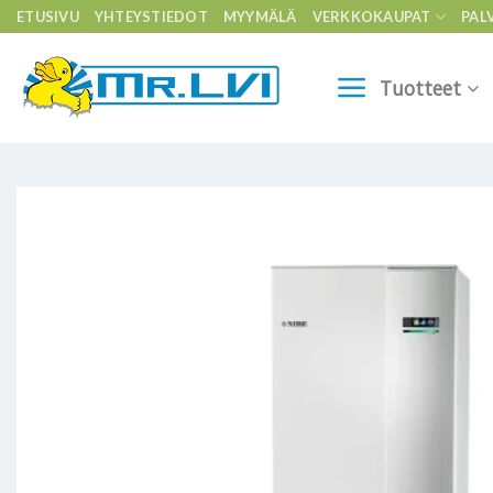
Skip
ETUSIVU
YHTEYSTIEDOT
MYYMÄLÄ
VERKKOKAUPAT
PAL
to
content
Tuotteet