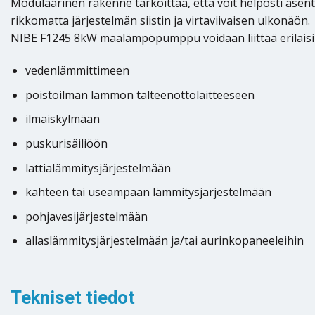
Modulaarinen rakenne tarkoittaa, että voit helposti ase
rikkomatta järjestelmän siistin ja virtaviivaisen ulkonäön.
NIBE F1245 8kW maalämpöpumppu voidaan liittää erilaisiin 
vedenlämmittimeen
poistoilman lämmön talteenottolaitteeseen
ilmaiskylmään
puskurisäiliöön
lattialämmitysjärjestelmään
kahteen tai useampaan lämmitysjärjestelmään
pohjavesijärjestelmään
allaslämmitysjärjestelmään ja/tai aurinkopaneeleihin
Tekniset tiedot