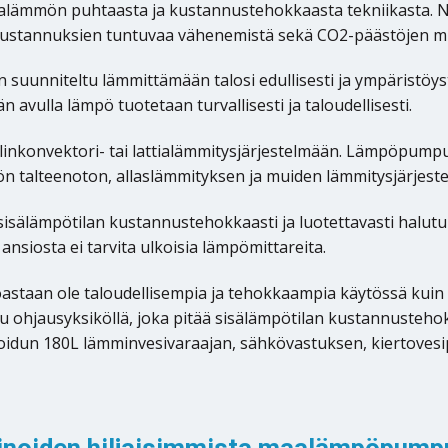
maalämmön puhtaasta ja kustannustehokkaasta tekniikasta.
skustannuksien tuntuvaa vähenemistä sekä CO2-päästöjen m
niteltu lämmittämään talosi edullisesti ja ympäristöystäv
avulla lämpö tuotetaan turvallisesti ja taloudellisesti.
nkonvektori- tai lattialämmitysjärjestelmään. Lämpöpumpuss
 talteenoton, allaslämmityksen ja muiden lämmitysjärjestel
sälämpötilan kustannustehokkaasti ja luotettavasti halutull
ansiosta ei tarvita ulkoisia lämpömittareita.
aan ole taloudellisempia ja tehokkaampia käytössä kuin e
 ohjausyksiköllä, joka pitää sisälämpötilan kustannustehokka
dun 180L lämminvesivaraajan, sähkövastuksen, kiertovesip