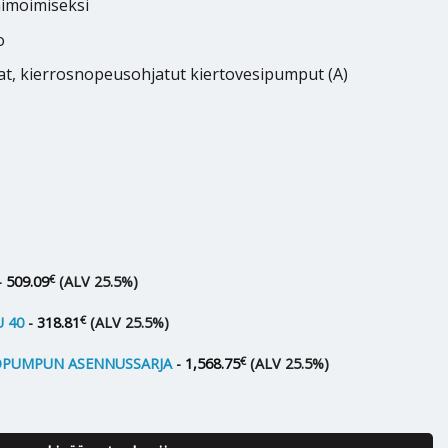
imoimiseksi
o
at, kierrosnopeusohjatut kiertovesipumput (A)
€
-
509.09
(ALV 25.5%)
€
 40
-
318.81
(ALV 25.5%)
€
ÖPUMPUN ASENNUSSARJA
-
1,568.75
(ALV 25.5%)
8 kW määrä