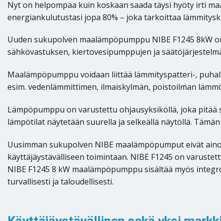
Nyt on helpompaa kuin koskaan saada täysi hyöty irti 
energiankulutustasi jopa 80% – joka tarkoittaa lämmity
Uuden sukupolven maalämpöpumppu NIBE F1245 8kW on suun
sähkövastuksen, kiertovesipumppujen ja säätöjärjestelmän 
Maalämpöpumppu voidaan liittää lämmityspatteri-, puhalli
esim. vedenlämmittimen, ilmaiskylmän, poistoilman lämmön
Lämpöpumppu on varustettu ohjausyksiköllä, joka pitää si
lämpötilat näytetään suurella ja selkeällä näytöllä. Tämän 
Uusimman sukupolven NIBE maalämpöpumput eivät ainoast
käyttäjäystävälliseen toimintaan. NIBE F1245 on varustettu
NIBE F1245 8 kW maalämpöpumppu sisältää myös integroi
turvallisesti ja taloudellisesti.