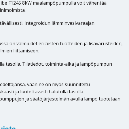
 Nibe F1245 8kW maalämpöpumpulla voit vähentää
inimoimista.
ällisesti. Integroidun lämminvesivaraajan,
a on valmiudet erilaisten tuotteiden ja lisävarusteiden,
mien liittämiseen.
a tasolla. Tilatiedot, toiminta-aika ja lämpöpumpun
deltäjänsä, vaan ne on myös suunniteltu
asti ja luotettavasti halutulla tasolla.
umppujen ja säätöjärjestelmän avulla lämpö tuotetaan