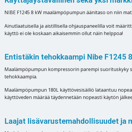
Käyttäjäystävällinen sekä yksi mark
NIBE F1245 8 kW maalämpöpumpun äänitaso on niin matal
Ainutlaatuisella ja aistillisella ohjauspaneelilla voit m
käyttö ei ole koskaan aikaisemmin ollut näin helppoa!
Entistäkin tehokkaampi Nibe F1245 
Maalämpöpumpun kompressorin parempi suorituskyky sek
tehokkaampia.
Maalämpöpumpun 180L käyttövesisäiliö lataantuu nopeasti 
käyttöveden määrää täydennetään nopeasti käytön jälkee
Laajat lisävarustemahdollisuudet ja 