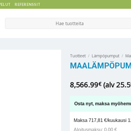
VELUT
REFERENSSIT
Etsi:
Tuotteet
/
Lämpöpumput
/
Ma
MAALÄMPÖPUMP
8,566.99
(alv 25.
€
Osta nyt, maksa myöhem
Maksa 717,81 €/kuukausi 12
Aloitusmaksu: 0,00 €