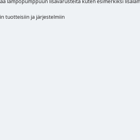
ntaa lämpöpumppuun lisävarusteita kuten esimerkiksi lisälä
tuotteisiin ja järjestelmiin