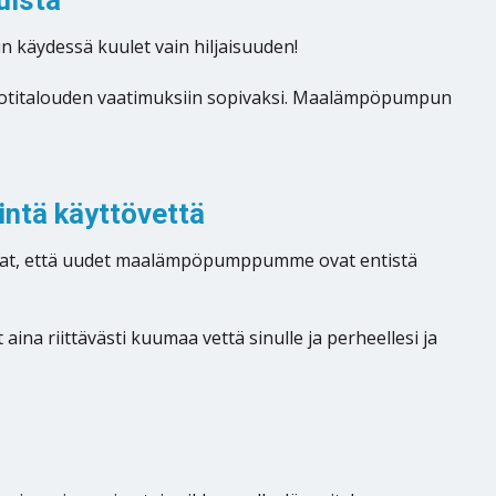
uista
käydessä kuulet vain hiljaisuuden!
äsi kotitalouden vaatimuksiin sopivaksi. Maalämpöpumpun
ntä käyttövettä
vat, että uudet maalämpöpumppumme ovat entistä
a riittävästi kuumaa vettä sinulle ja perheellesi ja