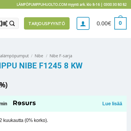
LÄMPÖPUMPPUHUOLTO.COM myynti ark. klo 8-16 |
0300 30 80 82
barcode_scanner
0
0.00
€
TARJOUSPYYNTÖ
alämpöpumput
/
Nibe
/
Nibe F-sarja
PU NIBE F1245 8 KW
5%)
min
Lue lisää
 kuukautta (0% korko).