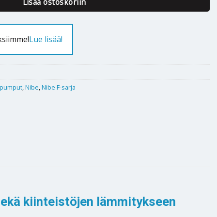
Lisää ostoskoriin
ksiimme!
Lue lisää!
pumput
,
Nibe
,
Nibe F-sarja
ekä kiinteistöjen lämmitykseen