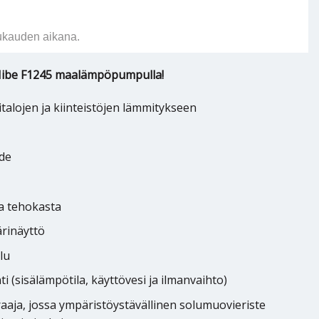
ukauden aikana.
ibe F1245 maalämpöpumpulla!
talojen ja kiinteistöjen lämmitykseen
hde
a tehokasta
rinäyttö
lu
ti (sisälämpötila, käyttövesi ja ilmanvaihto)
aaja, jossa ympäristöystävällinen solumuovieriste