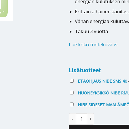
energian kulutuksen min
Erittäin alhainen äänitas
Vähän energiaa kuluttav
Takuu 3 vuotta
Lue koko tuotekuvaus
Alternative:
Lisätuotteet
ETÄOHJAUS NIBE SMS 40
HUONEYKSIKKÖ NIBE RMU
NIBE SIDESET MAALÄMP
Maalämpöpumppu Nibe F1245 