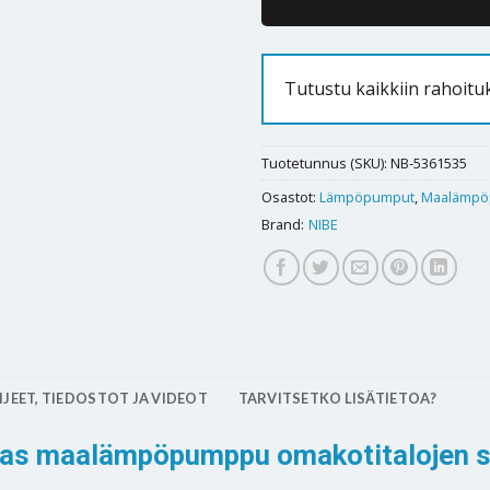
Tutustu kaikkiin rahoitu
Tuotetunnus (SKU):
NB-5361535
Osastot:
Lämpöpumput
,
Maalämpö
Brand:
NIBE
JEET, TIEDOSTOT JA VIDEOT
TARVITSETKO LISÄTIETOA?
okas maalämpöpumppu omakotitalojen s