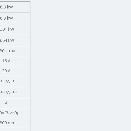
8,3 kW
6,9 kW
5,01 kW
3,54 kW
80 litraa
16 A
20 A
A++/A++
+++/A+++
A
0V(3-v+0)
800 mm