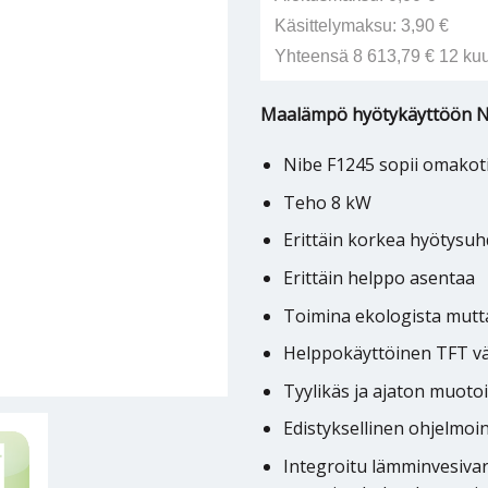
Käsittelymaksu: 3,90 €
Yhteensä 8 613,79 € 12 ku
Maalämpö hyötykäyttöön N
Nibe F1245 sopii omakoti
Teho 8 kW
Erittäin korkea hyötysu
Erittäin helppo asentaa
Toimina ekologista mutt
Helppokäyttöinen TFT vä
Tyylikäs ja ajaton muotoi
Edistyksellinen ohjelmoin
Integroitu lämminvesivar