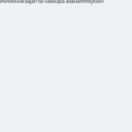
mminvesivaraajan tai vaikkapa allaslämmityksen