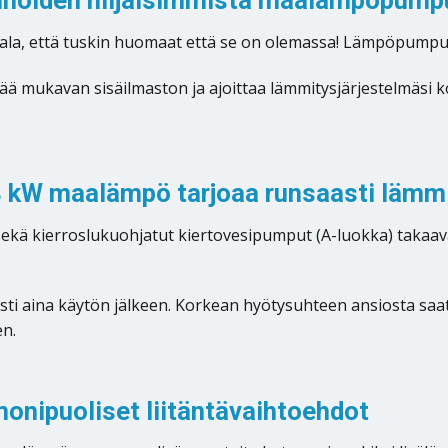
kinoiden hiljaisimmista maalämpöpump
a, että tuskin huomaat että se on olemassa! Lämpöpumpun 
äärittää mukavan sisäilmaston ja ajoittaa lämmitysjärjestelm
8 kW maalämpö tarjoaa runsaasti lämmi
ä kierroslukuohjatut kiertovesipumput (A-luokka) takaa
aina käytön jälkeen. Korkean hyötysuhteen ansiosta saat ain
n.
monipuoliset liitäntävaihtoehdot