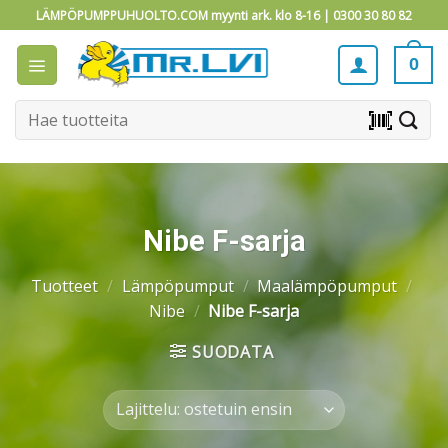
Skip
LÄMPÖPUMPPUHUOLTO.COM myynti ark. klo 8-16 |
0300 30 80 82
to
content
0
Etsi:
barcode_scanner
Nibe F-sarja
Tuotteet
/
Lämpöpumput
/
Maalämpöpumput
/
Nibe
/
Nibe F-sarja
SUODATA