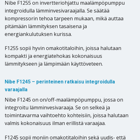
Nibe F1255 on invertteriohjattu maalämpöpumppu
integroidulla lämminvesivaraajalla. Se säätää
kompressorin tehoa tarpeen mukaan, mikä auttaa
pitämään lämmityksen tasaisena ja
energiankulutuksen kurissa.
F1255 sopii hyvin omakotitaloihin, joissa halutaan
kompakti ja energiatehokas kokonaisuus
lämmitykseen ja lämpimään käyttöveteen.
Nibe F1245 – perinteinen ratkaisu integroidulla
varaajalla
Nibe F1245 on on/off-maalämpöpumppu, jossa on
integroitu lämminvesivaraaja. Se on selkeä ja
toimintavarma vaihtoehto kohteisiin, joissa halutaan
valmis kokonaisuus ilman erillistä varaajaa.
F1245 sopii moniin omakotitaloihin sekä uudis- että