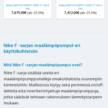
MAALÄMPÖPUMPPU NIBE F1145 8
MAALÄMPÖPUMPPU NIBE F1145 6
KW
KW
7,675.99
€
(alv 25.5%)
7,412.00
€
(alv 25.5%)
Nibe F -sarjan maalämpöpumput eri
käyttökohteisiin
Mitä Nibe F -sarjan maalämpöpumput ovat?
Nibe F -sarja sisältää useita eri
maalämpöpumppumalleja omakotitaloista suurempiin
kiinteistöihin. Mallistosta löytyy sekä perinteisiä on/off-
laitteita että invertteriohjattuja maalämpöpumppuja,
jotka säätävät tehoaan rakennuksen lämmitystarpeen
mukaan.