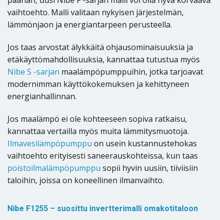
päähän, uusi Nibe F -sarjan malli voi olla hyvä korvaava
vaihtoehto. Malli valitaan nykyisen järjestelmän,
lämmönjaon ja energiantarpeen perusteella.
Jos taas arvostat älykkäitä ohjausominaisuuksia ja
etäkäyttömahdollisuuksia, kannattaa tutustua myös
Nibe S -sarjan
maalämpöpumppuihin, jotka tarjoavat
modernimman käyttökokemuksen ja kehittyneen
energianhallinnan.
Jos maalämpö ei ole kohteeseen sopiva ratkaisu,
kannattaa vertailla myös muita lämmitysmuotoja.
Ilmavesilämpöpumppu
on usein kustannustehokas
vaihtoehto erityisesti saneerauskohteissa, kun taas
poistoilmalämpöpumppu
sopii hyvin uusiin, tiiviisiin
taloihin, joissa on koneellinen ilmanvaihto.
Nibe F1255 – suosittu invertterimalli omakotitaloon