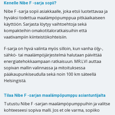
Kenelle Nibe F -sarja sopii?
Nibe F -sarja sopii asiakkaalle, joka etsii luotettavaa ja
hyväksi todettua maalämpöpumppua pitkäaikaiseen
käyttöön. Sarjasta löytyy vaihtoehtoja sekä
kompakteihin omakotitaloratkaisuihin että
vaativampiin kiinteistökohteisiin.
F-sarja on hyvä valinta myös silloin, kun vanha öljy-,
sähkö- tai maalämpöjärjestelmä halutaan päivittää
energiatehokkaampaan ratkaisuun. MR.LVI auttaa
sopivan mallin valinnassa ja mitoituksessa
pääkaupunkiseudulla sekä noin 100 km säteellä
Helsingistä.
Tilaa Nibe F -sarjan maalämpöpumppu asiantuntijalta
Tutustu Nibe F -sarjan maalämpöpumppuihin ja valitse
kohteeseesi sopiva malli. Jos et ole varma, sopiiko