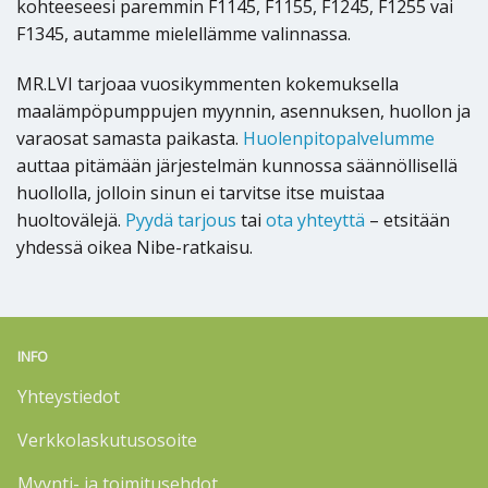
kohteeseesi paremmin F1145, F1155, F1245, F1255 vai
F1345, autamme mielellämme valinnassa.
MR.LVI tarjoaa vuosikymmenten kokemuksella
maalämpöpumppujen myynnin, asennuksen, huollon ja
varaosat samasta paikasta.
Huolenpitopalvelumme
auttaa pitämään järjestelmän kunnossa säännöllisellä
huollolla, jolloin sinun ei tarvitse itse muistaa
huoltovälejä.
Pyydä tarjous
tai
ota yhteyttä
– etsitään
yhdessä oikea Nibe-ratkaisu.
INFO
Yhteystiedot
Verkkolaskutusosoite
Myynti- ja toimitusehdot