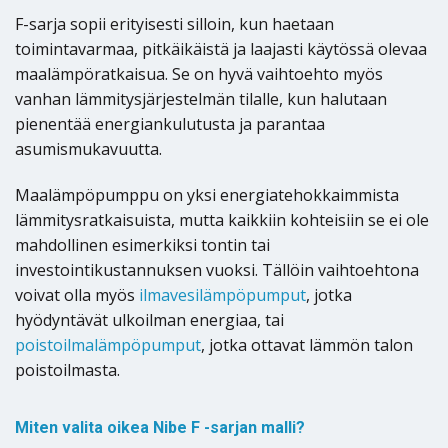
F-sarja sopii erityisesti silloin, kun haetaan
toimintavarmaa, pitkäikäistä ja laajasti käytössä olevaa
maalämpöratkaisua. Se on hyvä vaihtoehto myös
vanhan lämmitysjärjestelmän tilalle, kun halutaan
pienentää energiankulutusta ja parantaa
asumismukavuutta.
Maalämpöpumppu on yksi energiatehokkaimmista
lämmitysratkaisuista, mutta kaikkiin kohteisiin se ei ole
mahdollinen esimerkiksi tontin tai
investointikustannuksen vuoksi. Tällöin vaihtoehtona
voivat olla myös
ilmavesilämpöpumput
, jotka
hyödyntävät ulkoilman energiaa, tai
poistoilmalämpöpumput
, jotka ottavat lämmön talon
poistoilmasta.
Miten valita oikea Nibe F -sarjan malli?