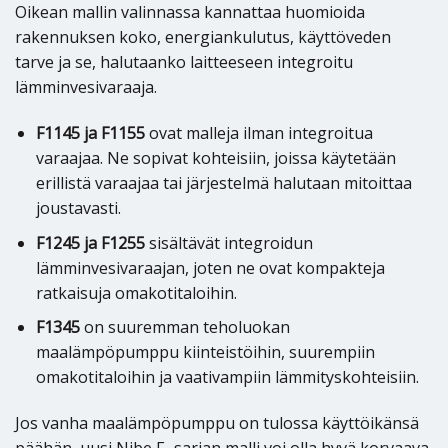
Oikean mallin valinnassa kannattaa huomioida
rakennuksen koko, energiankulutus, käyttöveden
tarve ja se, halutaanko laitteeseen integroitu
lämminvesivaraaja.
F1145 ja F1155
ovat malleja ilman integroitua
varaajaa. Ne sopivat kohteisiin, joissa käytetään
erillistä varaajaa tai järjestelmä halutaan mitoittaa
joustavasti.
F1245 ja F1255
sisältävät integroidun
lämminvesivaraajan, joten ne ovat kompakteja
ratkaisuja omakotitaloihin.
F1345
on suuremman teholuokan
maalämpöpumppu kiinteistöihin, suurempiin
omakotitaloihin ja vaativampiin lämmityskohteisiin.
Jos vanha maalämpöpumppu on tulossa käyttöikänsä