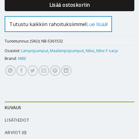
Lisää ostoskoriin
Tutustu kaikkiin rahoituksiimme!
Lue lisää!
Tuotetunnus (SKU):
NB-5361532
Osastot:
Lämpöpumput
,
Maalämpöpumput
,
Nibe
,
Nibe F-sarja
Brand:
NIBE
KUVAUS
LISÄTIEDOT
ARVIOT (0)