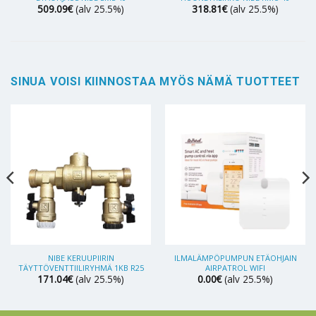
509.09
€
(alv 25.5%)
318.81
€
(alv 25.5%)
SINUA VOISI KIINNOSTAA MYÖS NÄMÄ TUOTTEET
NIBE KERUUPIIRIN
ILMALÄMPÖPUMPUN ETÄOHJAIN
TÄYTTÖVENTTIILIRYHMÄ 1KB R25
AIRPATROL WIFI
171.04
€
(alv 25.5%)
0.00
€
(alv 25.5%)