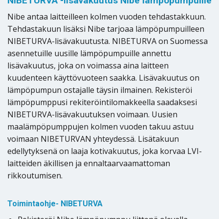
NIBETURVA -lisävakuutus Nibe lämpöpumpuille
Nibe antaa laitteilleen kolmen vuoden tehdastakkuun.
Tehdastakuun lisäksi Nibe tarjoaa lämpöpumpuilleen
NIBETURVA-lisävakuutusta. NIBETURVA on Suomessa
asennetuille uusille lämpöpumpuille annettu
lisävakuutus, joka on voimassa aina laitteen
kuudenteen käyttövuoteen saakka. Lisävakuutus on
lämpöpumpun ostajalle täysin ilmainen. Rekisteröi
lämpöpumppusi rekiteröintilomakkeella saadaksesi
NIBETURVA-lisävakuutuksen voimaan. Uusien
maalämpöpumppujen kolmen vuoden takuu astuu
voimaan NIBETURVAN yhteydessä. Lisätakuun
edellytyksenä on laaja kotivakuutus, joka korvaa LVI-
laitteiden äkillisen ja ennaltaarvaamattoman
rikkoutumisen.
Toimintaohje- NIBETURVA