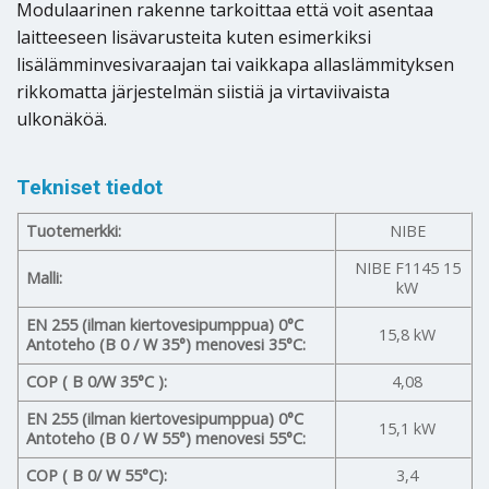
Modulaarinen rakenne tarkoittaa että voit asentaa
laitteeseen lisävarusteita kuten esimerkiksi
lisälämminvesivaraajan tai vaikkapa allaslämmityksen
rikkomatta järjestelmän siistiä ja virtaviivaista
ulkonäköä.
Tekniset tiedot
Tuotemerkki:
NIBE
NIBE F1145 15
Malli:
kW
EN 255 (ilman kiertovesipumppua) 0°C
15,8 kW
Antoteho (B 0 / W 35°) menovesi 35°C:
COP ( B 0/W 35°C ):
4,08
EN 255 (ilman kiertovesipumppua) 0°C
15,1 kW
Antoteho (B 0 / W 55°) menovesi 55°C:
COP ( B 0/ W 55°C):
3,4