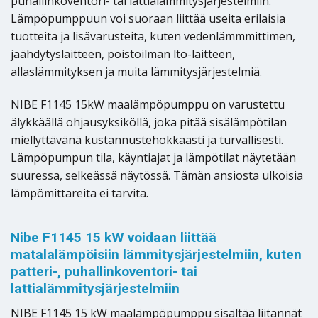
puhallinkoventori- tai lattialämmitysjärjestelmiin.
Lämpöpumppuun voi suoraan liittää useita erilaisia
tuotteita ja lisävarusteita, kuten vedenlämmmittimen,
jäähdytyslaitteen, poistoilman lto-laitteen,
allaslämmityksen ja muita lämmitysjärjestelmiä.
NIBE F1145 15kW maalämpöpumppu on varustettu
älykkäällä ohjausyksiköllä, joka pitää sisälämpötilan
miellyttävänä kustannustehokkaasti ja turvallisesti.
Lämpöpumpun tila, käyntiajat ja lämpötilat näytetään
suuressa, selkeässä näytössä. Tämän ansiosta ulkoisia
lämpömittareita ei tarvita.
Nibe F1145 15 kW voidaan liittää
matalalämpöisiin lämmitysjärjestelmiin, kuten
patteri-, puhallinkoventori- tai
lattialämmitysjärjestelmiin
NIBE F1145 15 kW maalämpöpumppu sisältää liitännät