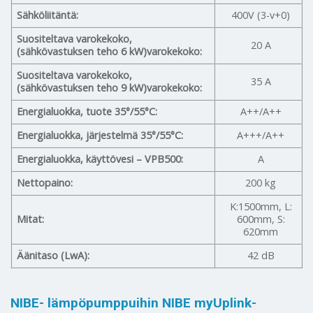
Sähköliitäntä:
400V (3-v+0)
Suositeltava varokekoko,
20 A
(sähkövastuksen teho 6 kW)varokekoko:
Suositeltava varokekoko,
35 A
(sähkövastuksen teho 9 kW)varokekoko:
Energialuokka, tuote 35°/55°C:
A++/A++
Energialuokka, järjestelmä 35°/55°C:
A+++/A++
Energialuokka, käyttövesi – VPB500:
A
Nettopaino:
200 kg
K:1500mm, L:
Mitat:
600mm, S:
620mm
Äänitaso (LwA):
42 dB
NIBE- lämpöpumppuihin NIBE myUplink-