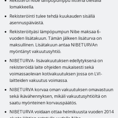
Rekisteröi Nibe lämpöpumppu liittenä olevalla
lomakkeella.
Rekisteröinti tulee tehdä kuukauden sisällä
asennuspäivästä.
Rekisteröityäsi lämpöpumpun Nibe maksaa 6-
vuoden lisätakuun. Tämän jälkeen lisäturva on
maksullinen. Lisätakuun antaa NIBETURVAn
myöntänyt vakuutusyhtiö.
NIBETURVA- lisävakuutuksen edellytyksenä on
rekisteröidä laite ohjeiden mukaisesti sekä
voimassaolevan kotivakuutuksen jossa on LVI-
laitteiden vakuutus voimassa.
NIBETURVA korvaa oman vakuutuksen omavastuun
sekä ikävähennyksen, mikäli vakuutusyhtiöltä on
saatu myönteinen korvauspäätös.
NIBETURVA voidaan ottaa helmikuusta vuoden 2014