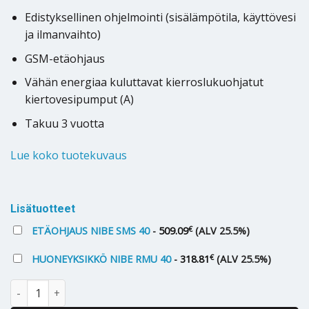
Edistyksellinen ohjelmointi (sisälämpötila, käyttövesi
ja ilmanvaihto)
GSM-etäohjaus
Vähän energiaa kuluttavat kierroslukuohjatut
kiertovesipumput (A)
Takuu 3 vuotta
Lue koko tuotekuvaus
Alternative:
Lisätuotteet
€
ETÄOHJAUS NIBE SMS 40
-
509.09
(ALV 25.5%)
€
HUONEYKSIKKÖ NIBE RMU 40
-
318.81
(ALV 25.5%)
Maalämpöpumppu Nibe F1145 15 kW määrä