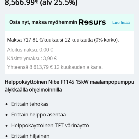
8,566.99
(alv 25.5%)
€
Osta nyt, maksa myöhemmin
Lue lisää
Maksa 717,81 €/kuukausi 12 kuukautta (0% korko).
Aloitusmaksu: 0,00 €
Käsittelymaksu: 3,90 €
Yhteensä 8 613,79 € 12 kuukauden aikana.
Helppokäyttöinen Nibe F1145 15kW maalämpöpumppu
älykkäällä ohjelmoinnilla
Erittäin tehokas
Erittäin helppo asentaa
Helppokäyttöinen TFT värinäyttö
Erittäin hiljainen