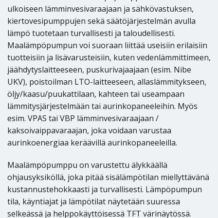
ulkoiseen lämminvesivaraajaan ja sähkövastuksen,
kiertovesipumppujen sekä säätöjärjestelmän avulla
lämpö tuotetaan turvallisesti ja taloudellisesti.
Maalämpöpumpun voi suoraan liittää useisiin erilaisiin
tuotteisiin ja lisävarusteisiin, kuten vedenlämmittimeen,
jäähdytyslaitteeseen, puskurivajaajaan (esim. Nibe
UKV), poistoilman LTO-laitteeseen, allaslämmitykseen,
öljy/kaasu/puukattilaan, kahteen tai useampaan
lämmitysjärjestelmään tai aurinkopaneeleihin. Myös
esim. VPAS tai VBP lämminvesivaraajaan /
kaksoivaippavaraajan, joka voidaan varustaa
aurinkoenergiaa keräävillä aurinkopaneeleilla.
Maalämpöpumppu on varustettu älykkäällä
ohjausyksiköllä, joka pitää sisälämpötilan miellyttävänä
kustannustehokkaasti ja turvallisesti. Lämpöpumpun
tila, käyntiajat ja lämpötilat näytetään suuressa
selkeässä ja helppokäyttöisessä TFT värinäytössä.