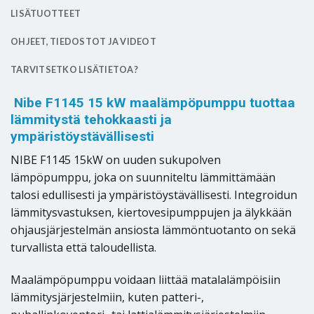
LISÄTUOTTEET
OHJEET, TIEDOSTOT JA VIDEOT
TARVITSETKO LISÄTIETOA?
Nibe F1145 15 kW maalämpöpumppu tuottaa
lämmitystä tehokkaasti ja
ympäristöystävällisesti
NIBE F1145 15kW on uuden sukupolven
lämpöpumppu, joka on suunniteltu lämmittämään
talosi edullisesti ja ympäristöystävällisesti. Integroidun
lämmitysvastuksen, kiertovesipumppujen ja älykkään
ohjausjärjestelmän ansiosta lämmöntuotanto on sekä
turvallista että taloudellista.
Maalämpöpumppu voidaan liittää matalalämpöisiin
lämmitysjärjestelmiin, kuten patteri-,