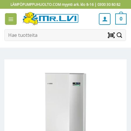
Skip
LÄMPÖPUMPPUHUOLTO.COM myynti ark. klo 8-16 |
0300 30 80 82
to
content
0
Etsi:
barcode_scanner