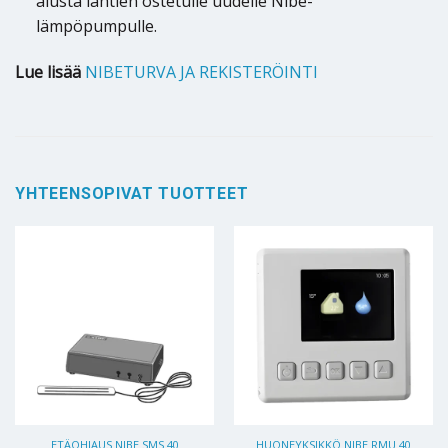
alusta lähtien ostetulle uudelle Nibe-
lämpöpumpulle.
Lue lisää
NIBETURVA JA REKISTERÖINTI
YHTEENSOPIVAT TUOTTEET
ETÄOHJAUS NIBE SMS 40
HUONEYKSIKKÖ NIBE RMU 40