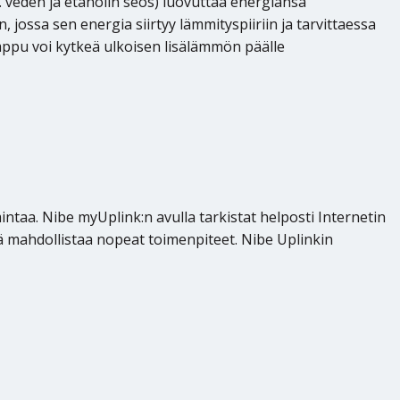
eden ja etanolin seos) luovuttaa energiansa
ossa sen energia siirtyy lämmityspiiriin ja tarvittaessa
pu voi kytkeä ulkoisen lisälämmön päälle
ntaa. Nibe myUplink:n avulla tarkistat helposti Internetin
kä mahdollistaa nopeat toimenpiteet. Nibe Uplinkin