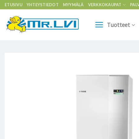
Skip
ETUSIVU
YHTEYSTIEDOT
MYYMÄLÄ
VERKKOKAUPAT
PAL
to
content
Tuotteet