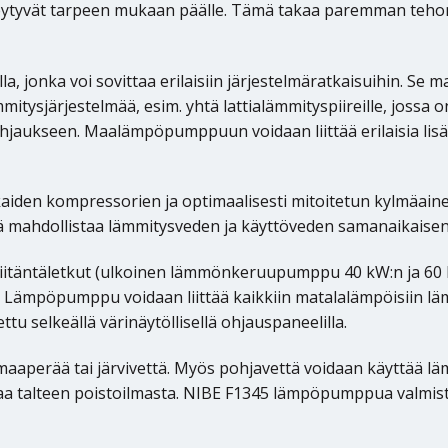
ytkeytyvät tarpeen mukaan päälle. Tämä takaa paremman t
olla, jonka voi sovittaa erilaisiin järjestelmäratkaisuihin. 
itysjärjestelmää, esim. yhtä lattialämmityspiireille, jossa 
aukseen. Maalämpöpumppuun voidaan liittää erilaisia lisä
den kompressorien ja optimaalisesti mitoitetun kylmäainep
ämä mahdollistaa lämmitysveden ja käyttöveden samanaikaise
liitäntäletkut (ulkoinen lämmönkeruupumppu 40 kW:n ja 60
Lämpöpumppu voidaan liittää kaikkiin matalalämpöisiin läm
u selkeällä värinäytöllisellä ohjauspaneelilla.
aperää tai järvivettä. Myös pohjavettä voidaan käyttää lä
aa talteen poistoilmasta. NIBE F1345 lämpöpumppua valmistet