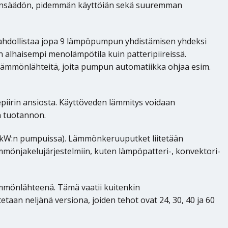
ehonsäädön, pidemmän käyttöiän sekä suuremman
Se mahdollistaa jopa 9 lämpöpumpun yhdistämisen yhdeksi
on alhaisempi menolämpötila kuin patteripiireissä.
ämmönlähteitä, joita pumpun automatiikka ohjaa esim.
iirin ansiosta. Käyttöveden lämmitys voidaan
n tuotannon.
 kW:n pumpuissa). Lämmönkeruuputket liitetään
mönjakelujärjestelmiin, kuten lämpöpatteri-, konvektori-
mmönlähteenä. Tämä vaatii kuitenkin
aan neljänä versiona, joiden tehot ovat 24, 30, 40 ja 60