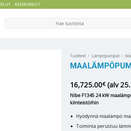
VELUT
REFERENSSIT
Etsi:
Tuotteet
/
Lämpöpumput
/
Ma
MAALÄMPÖPUMP
16,725.00
(alv 25
€
Nibe F1345 24 kW maalämpöp
kiinteistöihin
Hyödynnä maalämpö maape
Toiminta perustuu lämmö