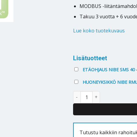
MODBUS -liitäntämahdol
Takuu 3 vuotta + 6 vuod
Lue koko tuotekuvaus
Alternative:
Lisätuotteet
ETÄOHJAUS NIBE SMS 40
HUONEYKSIKKÖ NIBE RMU
Maalämpöpumppu Nibe F1345 
Tutustu kaikkiin rahoitu