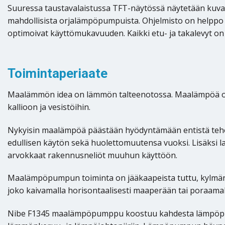
Suuressa taustavalaistussa TFT-näytössä näytetään kuvakkei
mahdollisista orjalämpöpumpuista. Ohjelmisto on helppo p
optimoivat käyttömukavuuden. Kaikki etu- ja takalevyt on
Toimintaperiaate
Maalämmön idea on lämmön talteenotossa. Maalämpöä on o
kallioon ja vesistöihin.
Nykyisin maalämpöä päästään hyödyntämään entistä te
edullisen käytön sekä huolettomuutensa vuoksi. Lisäksi la
arvokkaat rakennusneliöt muuhun käyttöön.
Maalämpöpumpun toiminta on jääkaapeista tuttu, kylmän 
joko kaivamalla horisontaalisesti maaperään tai poraamall
Nibe F1345 maalämpöpumppu koostuu kahdesta lämpöpumpp