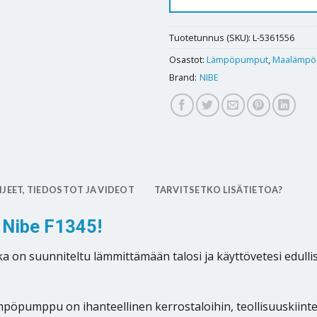
Tuotetunnus (SKU):
L-5361556
Osastot:
Lämpöpumput
,
Maalämpö
Brand:
NIBE
JEET, TIEDOSTOT JA VIDEOT
TARVITSETKO LISÄTIETOA?
Nibe F1345!
suunniteltu lämmittämään talosi ja käyttövetesi edullisest
pöpumppu on ihanteellinen kerrostaloihin, teollisuuskiinteis