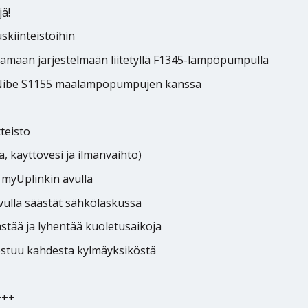
ä!
uskiinteistöihin
amaan järjestelmään liitetyllä F1345-lämpöpumpulla
 Nibe S1155 maalämpöpumpujen kanssa
tteisto
a, käyttövesi ja ilmanvaihto)
 myUplinkin avulla
vulla säästät sähkölaskussa
stää ja lyhentää kuoletusaikoja
tuu kahdesta kylmäyksiköstä
+++