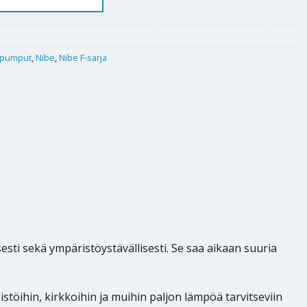
pumput
,
Nibe
,
Nibe F-sarja
i sekä ympäristöystävällisesti. Se saa aikaan suuria
töihin, kirkkoihin ja muihin paljon lämpöä tarvitseviin