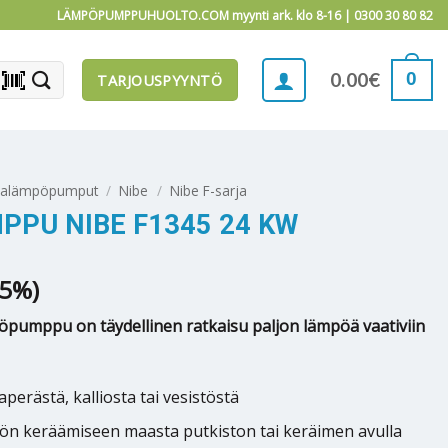
LÄMPÖPUMPPUHUOLTO.COM myynti ark. klo 8-16 |
0300 30 80 82
barcode_scanner
0
0.00
€
TARJOUSPYYNTÖ
alämpöpumput
/
Nibe
/
Nibe F-sarja
PU NIBE F1345 24 KW
.5%)
umppu on täydellinen ratkaisu paljon lämpöä vaativiin
rästä, kalliosta tai vesistöstä
n keräämiseen maasta putkiston tai keräimen avulla