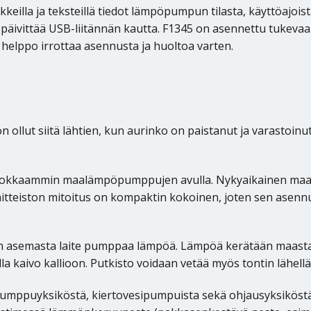
lla ja teksteillä tiedot lämpöpumpun tilasta, käyttöajoista j
äivittää USB-liitännän kautta. F1345 on asennettu tukevaan
 helppo irrottaa asennusta ja huoltoa varten.
llut siitä lähtien, kun aurinko on paistanut ja varastoin
hokkaammin maalämpöpumppujen avulla. Nykyaikainen maa
itteiston mitoitus on kompaktin kokoinen, joten sen asennuk
asemasta laite pumppaa lämpöä. Lämpöä kerätään maasta pu
a kaivo kallioon. Putkisto voidaan vetää myös tontin lähellä
uyksiköstä, kiertovesipumpuista sekä ohjausyksiköstä se