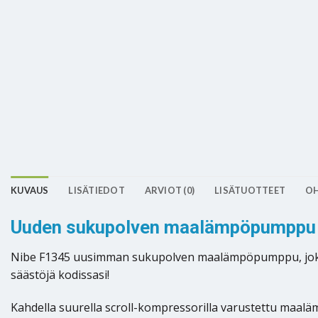
KUVAUS
LISÄTIEDOT
ARVIOT (0)
LISÄTUOTTEET
OH
Uuden sukupolven maalämpöpumppu 
Nibe F1345 uusimman sukupolven maalämpöpumppu, joka on 
säästöjä kodissasi!
Kahdella suurella scroll-kompressorilla varustettu maaläm