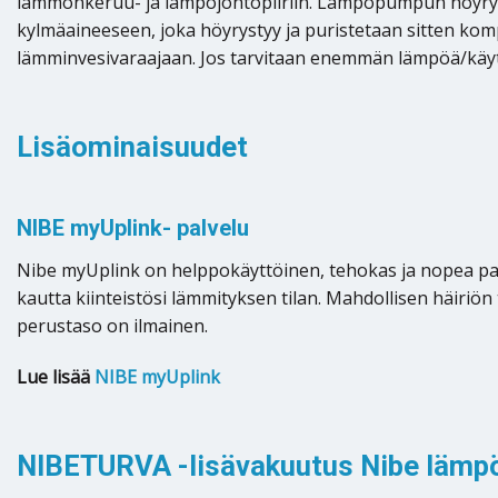
lämmönkeruu- ja lämpöjohtopiiriin. Lämpöpumpun höyrys
kylmäaineeseen, joka höyrystyy ja puristetaan sitten kom
lämminvesivaraajaan. Jos tarvitaan enemmän lämpöä/käyt
Lisäominaisuudet
NIBE myUplink- palvelu
Nibe myUplink on helppokäyttöinen, tehokas ja nopea palve
kautta kiinteistösi lämmityksen tilan. Mahdollisen häiriön
perustaso on ilmainen.
Lue lisää
NIBE myUplink
NIBETURVA -lisävakuutus Nibe lämp