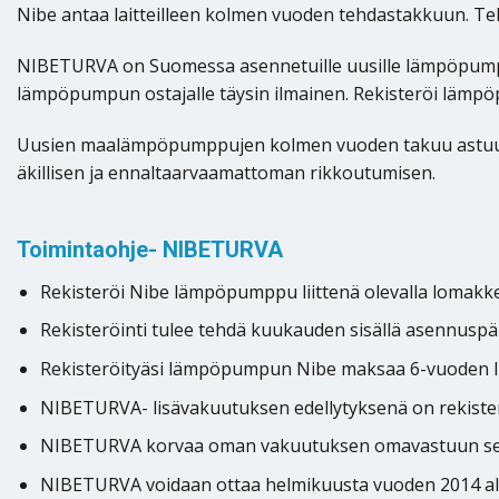
Nibe antaa laitteilleen kolmen vuoden tehdastakkuun. T
NIBETURVA on Suomessa asennetuille uusille lämpöpumpui
lämpöpumpun ostajalle täysin ilmainen. Rekisteröi lämp
Uusien maalämpöpumppujen kolmen vuoden takuu astuu vo
äkillisen ja ennaltaarvaamattoman rikkoutumisen.
Toimintaohje- NIBETURVA
Rekisteröi Nibe lämpöpumppu liittenä olevalla lomakke
Rekisteröinti tulee tehdä kuukauden sisällä asennuspäi
Rekisteröityäsi lämpöpumpun Nibe maksaa 6-vuoden li
NIBETURVA- lisävakuutuksen edellytyksenä on rekisterö
NIBETURVA korvaa oman vakuutuksen omavastuun sekä
NIBETURVA voidaan ottaa helmikuusta vuoden 2014 alu