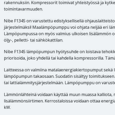
rakennuksiin. Kompressorit toimivat yhteistyössä ja k
toimintavarmuuden.
Nibe F1345 on varustettu edistyksellisellä ohjauslaitteist
järjestelmäksi! Maalämpöpumppu voi ohjata neljää eri lämm
Lämpöpumpussa on myös valmius ulkoisen lisälämmön ohj
öljy-, pelletti- tai sähkökattilan.
Nibe F1345 lämpöpumpun hyötysuhde on loistava tehokkai
priorisoida, joko yhdellä tai kahdella kompressorilla. T
Laitteessa on valmiina matalaenergiakiertopumput sekä 
lämpöpumpun takaosaan. Suodatin sisältyy toimitukseen. 
tai lattialämmitysjärjestelmään. Lämpöpumppu on varustett
Lämmönlähteinä voidaan käyttää muun muassa kalliota, ma
lisälämmönsiirtimen. Kerrostaloissa voidaan ottaa energi
kW.