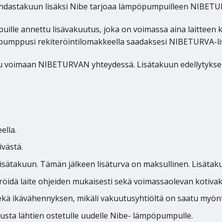
ehdastakuun lisäksi Nibe tarjoaa lämpöpumpuilleen NIBETU
lle annettu lisävakuutus, joka on voimassa aina laitteen
öpumppusi rekiteröintilomakkeella saadaksesi NIBETURVA-l
imaan NIBETURVAN yhteydessä. Lisätakuun edellytyksenä o
ella.
västä.
sätakuun. Tämän jälkeen lisäturva on maksullinen. Lisät
idä laite ohjeiden mukaisesti sekä voimassaolevan kotivak
 ikävähennyksen, mikäli vakuutusyhtiöltä on saatu myön
sta lähtien ostetulle uudelle Nibe- lämpöpumpulle.