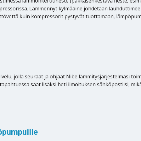
timessä lämmönkeruuneste (pakkasenkestävä neste, esim. v
pressorissa. Lämmennyt kylmäaine johdetaan lauhduttimeen, j
tövettä kuin kompressorit pystyvät tuottamaan, lämpöpump
lu, jolla seuraat ja ohjaat Nibe lämmitysjärjestelmäsi toimi
 tapahtuessa saat lisäksi heti ilmoituksen sähköpostiisi, mi
öpumpuille