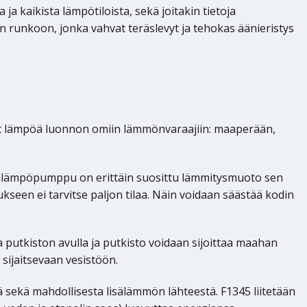
a kaikista lämpötiloista, sekä joitakin tietoja
 runkoon, jonka vahvat teräslevyt ja tehokas äänieristys
ut lämpöä luonnon omiin lämmönvaraajiin: maaperään,
lämpöpumppu on erittäin suosittu lämmitysmuoto sen
seen ei tarvitse paljon tilaa. Näin voidaan säästää kodin
tkiston avulla ja putkisto voidaan sijoittaa maahan
 sijaitsevaan vesistöön.
kä mahdollisesta lisälämmön lähteestä. F1345 liitetään