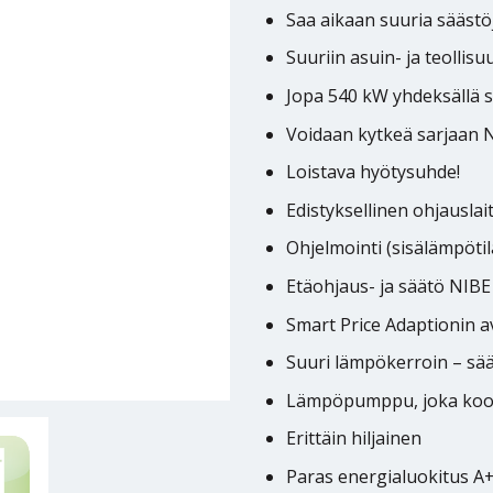
Saa aikaan suuria säästöj
Suuriin asuin- ja teollisu
Jopa 540 kW yhdeksällä s
Voidaan kytkeä sarjaan
Loistava hyötysuhde!
Edistyksellinen ohjauslai
Ohjelmointi (sisälämpötil
Etäohjaus- ja säätö NIBE
Smart Price Adaptionin a
Suuri lämpökerroin – sää
Lämpöpumppu, joka koos
Erittäin hiljainen
Paras energialuokitus A