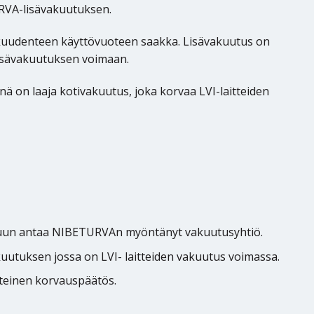
RVA-lisävakuutuksen.
 kuudenteen käyttövuoteen saakka. Lisävakuutus on
isävakuutuksen voimaan.
n laaja kotivakuutus, joka korvaa LVI-laitteiden
akuun antaa NIBETURVAn myöntänyt vakuutusyhtiö.
uutuksen jossa on LVI- laitteiden vakuutus voimassa.
teinen korvauspäätös.