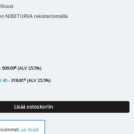
lisuus
en NIBETURVA rekisteröimällä
€
-
509.09
(ALV 25.5%)
€
 40
-
318.81
(ALV 25.5%)
24 kW määrä
Lisää ostoskoriin
ksiimme!
Lue lisää!