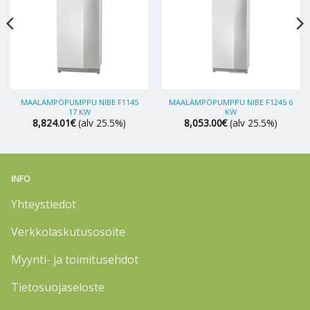
MAALÄMPÖPUMPPU NIBE F1145
MAALÄMPÖPUMPPU NIBE F1245 6
17 KW
KW
8,824.01
€
(alv 25.5%)
8,053.00
€
(alv 25.5%)
INFO
Yhteystiedot
Verkkolaskutusosoite
Myynti- ja toimitusehdot
Tietosuojaseloste