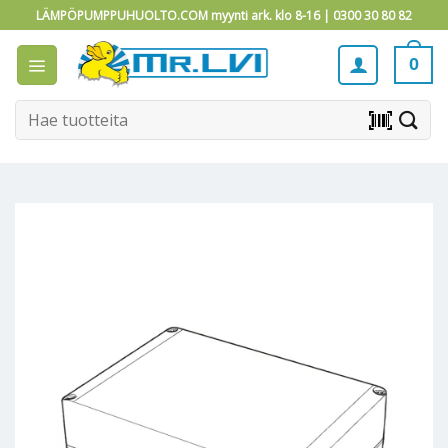
Skip
LÄMPÖPUMPPUHUOLTO.COM myynti ark. klo 8-16 |
0300 30 80 82
to
content
0
Etsi:
barcode_scanner