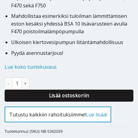
F470 sekä F750
Mahdollistaa esimerkiksi tuloilman lämmittämisen
eston kesäksi yhdessä BSA 10 lisävarusteen avulla
F470 poistoilmalämpöpumpulla
Ulkoisen kiertovesipumpun liitäntämahdollisuus
Pyydä asennustarjous!
Lue koko tuotekuvaus
Poistoilmalämpöpumpun lisävarustekortti kesäpysäytykselle Nib
Alternative:
Lisää ostoskoriin
Tutustu kaikkiin rahoituksiimme!
Lue lisää!
Tuotetunnus (SKU):
NB-5362039