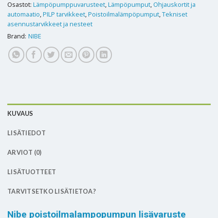
Osastot:
Lämpöpumppuvarusteet
,
Lämpöpumput
,
Ohjauskortit ja
automaatio
,
PILP tarvikkeet
,
Poistoilmalämpöpumput
,
Tekniset
asennustarvikkeet ja nesteet
Brand:
NIBE
KUVAUS
LISÄTIEDOT
ARVIOT (0)
LISÄTUOTTEET
TARVITSETKO LISÄTIETOA?
Nibe poistoilmalampopumpun lisävaruste