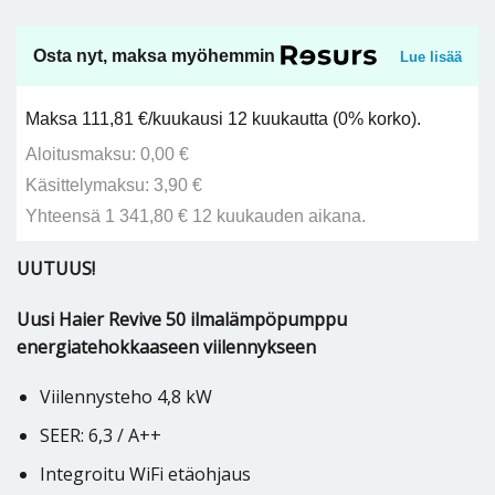
Osta nyt, maksa myöhemmin
Lue lisää
Maksa 111,81 €/kuukausi 12 kuukautta (0% korko).
Aloitusmaksu: 0,00 €
Käsittelymaksu: 3,90 €
Yhteensä 1 341,80 € 12 kuukauden aikana.
UUTUUS!
Uusi Haier Revive 50 ilmalämpöpumppu
energiatehokkaaseen viilennykseen
Viilennysteho 4,8 kW
SEER: 6,3 / A++
Integroitu WiFi etäohjaus