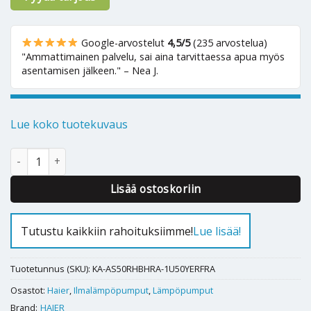
Google-arvostelut
4,5/5
(235 arvostelua)
"Ammattimainen palvelu, sai aina tarvittaessa apua myös
asentamisen jälkeen." – Nea J.
Lue koko tuotekuvaus
Ilmalämpöpumppu Haier Revive 50 määrä
Alternative:
Lisää ostoskoriin
Tutustu kaikkiin rahoituksiimme!
Lue lisää!
Tuotetunnus (SKU):
KA-AS50RHBHRA-1U50YERFRA
Osastot:
Haier
,
Ilmalämpöpumput
,
Lämpöpumput
Brand:
HAIER