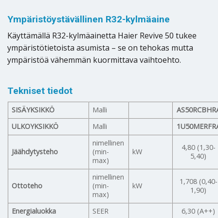
Ympäristöystävällinen R32-kylmäaine
Käyttämällä R32-kylmäainetta Haier Revive 50 tukee
ympäristötietoista asumista – se on tehokas mutta
ympäristöä vähemmän kuormittava vaihtoehto.
Tekniset tiedot
SISÄYKSIKKÖ
Malli
AS50RCBHR
ULKOYKSIKKÖ
Malli
1U50MERFR
nimellinen
4,80 (1,30-
Jäähdytysteho
(min-
kW
5,40)
max)
nimellinen
1,708 (0,40-
Ottoteho
(min-
kW
1,90)
max)
Energialuokka
SEER
6,30 (A++)