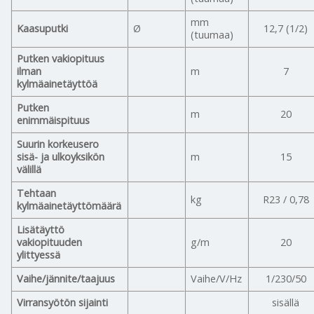
mm
Kaasuputki
Ø
12,7 (1/2)
(tuumaa)
Putken vakiopituus
ilman
m
7
kylmäainetäyttöä
Putken
m
20
enimmäispituus
Suurin korkeusero
sisä- ja ulkoyksikön
m
15
välillä
Tehtaan
kg
R23 / 0,78
kylmäainetäyttömäärä
Lisätäyttö
vakiopituuden
g/m
20
ylittyessä
Vaihe/jännite/taajuus
Vaihe/V/Hz
1/230/50
Virransyötön sijainti
sisällä