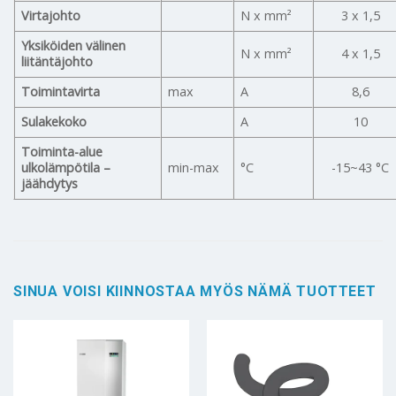
Virtajohto
N x mm²
3 x 1,5
Yksiköiden välinen
N x mm²
4 x 1,5
liitäntäjohto
Toimintavirta
max
A
8,6
Sulakekoko
A
10
Toiminta-alue
ulkolämpötila –
min-max
°C
-15~43 °C
jäähdytys
SINUA VOISI KIINNOSTAA MYÖS NÄMÄ TUOTTEET