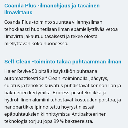
Coanda Plus -ilmanohjaus ja tasainen
ilmavirtaus
Coanda Plus -toiminto suuntaa viilennysilman
tehokkaasti huonetilaan ilman epämiellyttävää vetoa.
Ilmavirta jakautuu tasaisesti ja tekee olosta
miellyttävän koko huoneessa.
Self Clean -toiminto takaa puhtaamman ilman
Haier Revive 50 pitää sisäyksikön puhtaana
automaattisesti Self Clean -toiminnolla. Jäädytys,
sulatus ja tehokas kuivatus puhdistavat kennon lian ja
bakteerien kertymiltä. Express-pesutekniikka ja
hydrofiilinen alumiini tehostavat kosteuden poistoa, ja
nanopartikkelipinnoitettu höyrystin estää
epäpuhtauksien kiinnittymistä. Antibakteerinen
teknologia torjuu jopa 99 % bakteereista.