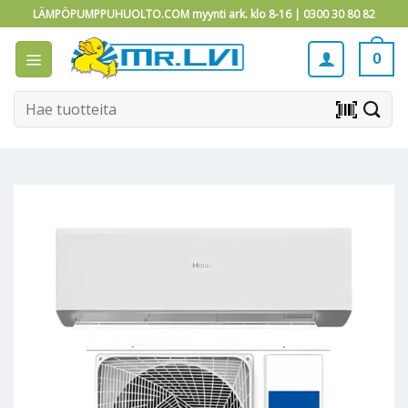
Skip
LÄMPÖPUMPPUHUOLTO.COM myynti ark. klo 8-16 |
0300 30 80 82
to
content
0
Etsi:
barcode_scanner