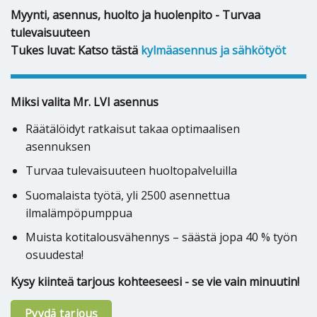
Myynti, asennus, huolto ja huolenpito - Turvaa
tulevaisuuteen
Tukes luvat: Katso tästä
kylmäasennus ja sähkötyöt
Miksi valita Mr. LVI asennus
Räätälöidyt ratkaisut takaa optimaalisen
asennuksen
Turvaa tulevaisuuteen huoltopalveluilla
Suomalaista työtä, yli 2500 asennettua
ilmalämpöpumppua
Muista kotitalousvähennys – säästä jopa 40 % työn
osuudesta!
Kysy kiinteä tarjous kohteeseesi - se vie vain minuutin!
Pyydä tarjous