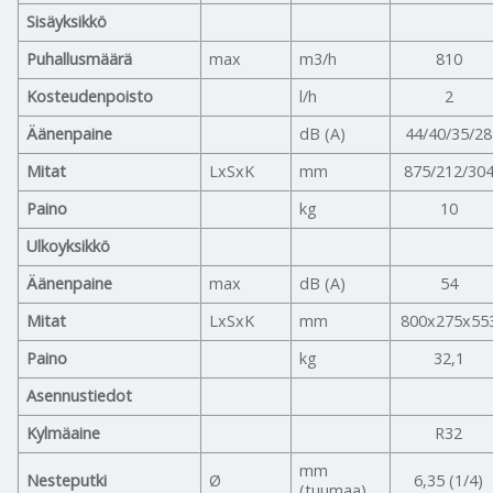
Sisäyksikkö
Puhallusmäärä
max
m3/h
810
Kosteudenpoisto
l/h
2
Äänenpaine
dB (A)
44/40/35/28
Mitat
LxSxK
mm
875/212/30
Paino
kg
10
Ulkoyksikkö
Äänenpaine
max
dB (A)
54
Mitat
LxSxK
mm
800x275x55
Paino
kg
32,1
Asennustiedot
Kylmäaine
R32
mm
Nesteputki
Ø
6,35 (1/4)
(tuumaa)