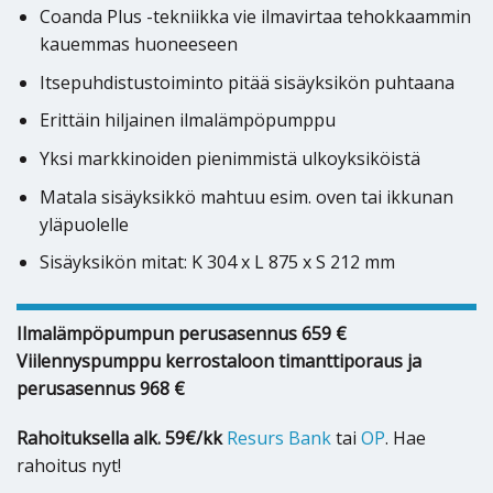
Coanda Plus -tekniikka vie ilmavirtaa tehokkaammin
kauemmas huoneeseen
Itsepuhdistustoiminto pitää sisäyksikön puhtaana
Erittäin hiljainen ilmalämpöpumppu
Yksi markkinoiden pienimmistä ulkoyksiköistä
Matala sisäyksikkö mahtuu esim. oven tai ikkunan
yläpuolelle
Sisäyksikön mitat: K 304 x L 875 x S 212 mm
Ilmalämpöpumpun perusasennus 659 €
Viilennyspumppu kerrostaloon timanttiporaus ja
perusasennus 968 €
Rahoituksella alk. 59€/kk
Resurs Bank
tai
OP
. Hae
rahoitus nyt!