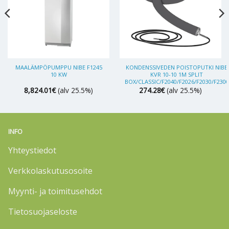
MAALÄMPÖPUMPPU NIBE F1245
KONDENSSIVEDEN POISTOPUTKI NIBE
10 KW
KVR 10-10 1M SPLIT
BOX/CLASSIC/F2040/F2026/F2030/F2300
8,824.01
€
(alv 25.5%)
274.28
€
(alv 25.5%)
INFO
Yhteystiedot
Verkkolaskutusosoite
Myynti- ja toimitusehdot
Tietosuojaseloste