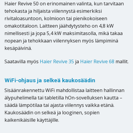
Haier Revive 50 on erinomainen valinta, kun tarvitaan
tehokasta ja hiljaista viilennystä esimerkiksi
rivitaloasuntoon, kolmioon tai pienikokoiseen
omakotitaloon. Laitteen jäähdytysteho on 4,8 kW
nimellisesti ja jopa 5,4 kW maksimitasolla, mikä takaa
nopean ja tehokkaan viilennyksen myös lämpiminä
kesäpäivinä.
Saatavilla myös
Haier Revive 35
ja
Haier Revive 68
mallit.
WiFi-ohjaus ja selkeä kaukosäädin
Sisäänrakennettu WiFi mahdollistaa laitteen hallinnan
älypuhelimella tai tabletilla hOn-sovelluksen kautta –
säädä lämpötilaa tai ajasta viilennys vaikka etänä.
Kaukosäädin on selkeä ja looginen, sopien
kaikenikäisille käyttäjille.