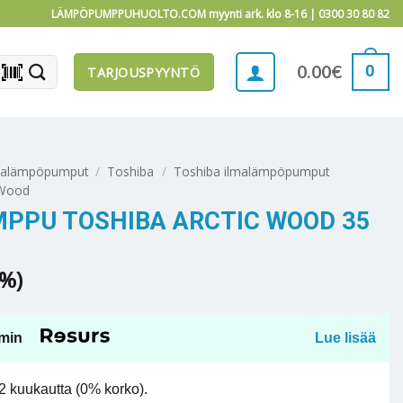
LÄMPÖPUMPPUHUOLTO.COM myynti ark. klo 8-16 |
0300 30 80 82
barcode_scanner
0
0.00
€
TARJOUSPYYNTÖ
malämpöpumput
/
Toshiba
/
Toshiba ilmalämpöpumput
 Wood
PPU TOSHIBA ARCTIC WOOD 35
5%)
min
Lue lisää
 kuukautta (0% korko).