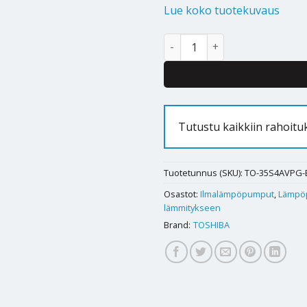
Lue koko tuotekuvaus
Ilmalämpöpumppu Toshiba Arc
Alternative:
Tutustu kaikkiin rahoitu
Tuotetunnus (SKU):
TO-35S4AVPG-
Osastot:
Ilmalämpöpumput
,
Lämpö
lämmitykseen
Brand:
TOSHIBA