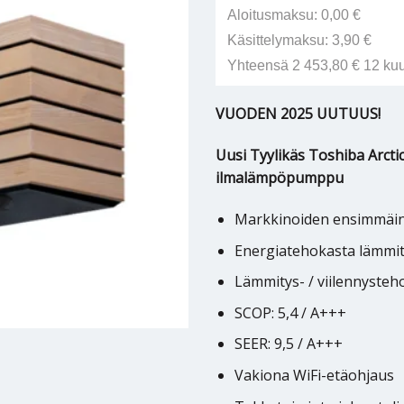
Aloitusmaksu: 0,00 €
Käsittelymaksu: 3,90 €
Yhteensä 2 453,80 € 12 ku
VUODEN 2025 UUTUUS!
Uusi Tyylikäs Toshiba Arcti
ilmalämpöpumppu
Markkinoiden ensimmäine
Energiatehokasta lämmity
Lämmitys- / viilennysteho:
SCOP: 5,4 / A+++
SEER: 9,5 / A+++
Vakiona WiFi-etäohjaus