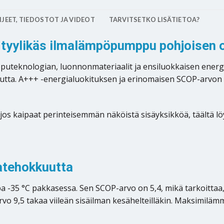
JEET, TIEDOSTOT JA VIDEOT
TARVITSETKO LISÄTIETOA?
 tyylikäs ilmalämpöpumppu pohjoisen o
uteknologian, luonnonmateriaalit ja ensiluokkaisen energi
utta. A+++ -energialuokituksen ja erinomaisen SCOP-arvon (5
 jos kaipaat perinteisemmän näköistä sisäyksikköä, täältä löy
atehokkuutta
-35 °C pakkasessa. Sen SCOP-arvo on 5,4, mikä tarkoittaa, 
vo 9,5 takaa viileän sisäilman kesähelteilläkin. Maksimilämm