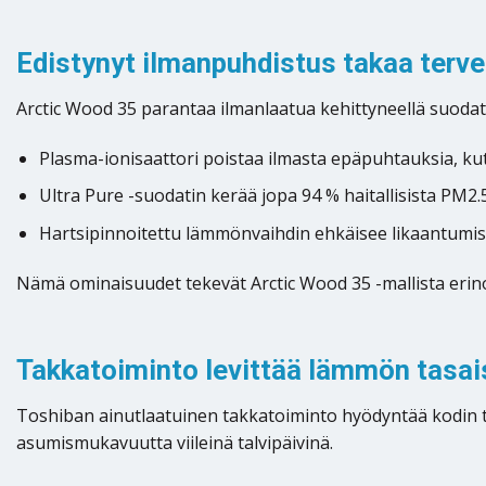
Edistynyt ilmanpuhdistus takaa terve
Arctic Wood 35 parantaa ilmanlaatua kehittyneellä suodat
Plasma-ionisaattori poistaa ilmasta epäpuhtauksia, kut
Ultra Pure -suodatin kerää jopa 94 % haitallisista PM2.5
Hartsipinnoitettu lämmönvaihdin ehkäisee likaantumista
Nämä ominaisuudet tekevät Arctic Wood 35 -mallista erinoma
Takkatoiminto levittää lämmön tasai
Toshiban ainutlaatuinen takkatoiminto hyödyntää kodin tu
asumismukavuutta viileinä talvipäivinä.