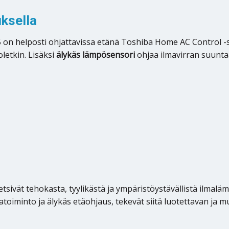
uksella
 on helposti ohjattavissa etänä Toshiba Home AC Control -so
letkin. Lisäksi
älykäs lämpösensori
ohjaa ilmavirran suunta
 etsivät tehokasta, tyylikästä ja ympäristöystävällistä ilmal
toiminto ja älykäs etäohjaus, tekevät siitä luotettavan ja 