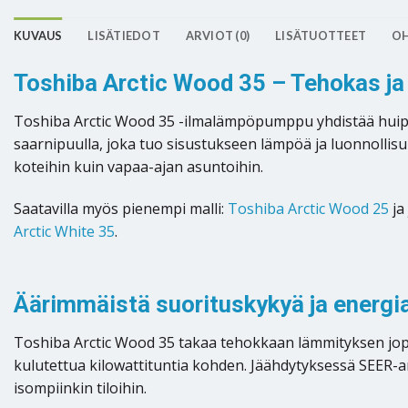
KUVAUS
LISÄTIEDOT
ARVIOT (0)
LISÄTUOTTEET
OH
Toshiba Arctic Wood 35 – Tehokas ja
Toshiba Arctic Wood 35 -ilmalämpöpumppu yhdistää huipp
saarnipuulla, joka tuo sisustukseen lämpöä ja luonnollisu
koteihin kuin vapaa-ajan asuntoihin.
Saatavilla myös pienempi malli:
Toshiba Arctic Wood 25
ja
Arctic White 35
.
Äärimmäistä suorituskykyä ja energi
Toshiba Arctic Wood 35 takaa tehokkaan lämmityksen jopa 
kulutettua kilowattituntia kohden. Jäähdytyksessä SEER-ar
isompiinkin tiloihin.