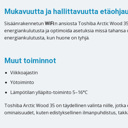
Mukavuutta ja hallittavuutta etäohja
Sisäänrakennetun
WiFi
:n ansiosta Toshiba Arctic Wood 35
energiankulutusta ja optimoida asetuksia missä tahansa o
energiankulutusta, kun huone on tyhjä.
Muut toiminnot
Viikkoajastin
Yötoiminto
Lämpötilan ylläpito-toiminto 5–16°C
Toshiba Arctic Wood 35 on täydellinen valinta niille, jotka
ominaisuudet, kuten edistyksellinen ilmanpuhdistus, takka