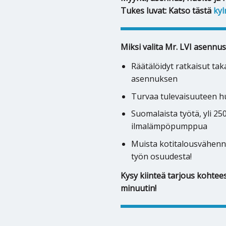
Tukes luvat: Katso tästä
kyl
Miksi valita Mr. LVI asennus
Räätälöidyt ratkaisut ta
asennuksen
Turvaa tulevaisuuteen hu
Suomalaista työtä, yli 2
ilmalämpöpumppua
Muista kotitalousvähenn
työn osuudesta!
Kysy kiinteä tarjous kohtees
minuutin!