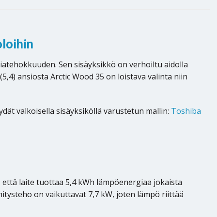
loihin
atehokkuuden. Sen sisäyksikkö on verhoiltu aidolla
,4) ansiosta Arctic Wood 35 on loistava valinta niin
dät valkoisella sisäyksiköllä varustetun mallin:
Toshiba
että laite tuottaa 5,4 kWh lämpöenergiaa jokaista
itysteho on vaikuttavat 7,7 kW, joten lämpö riittää