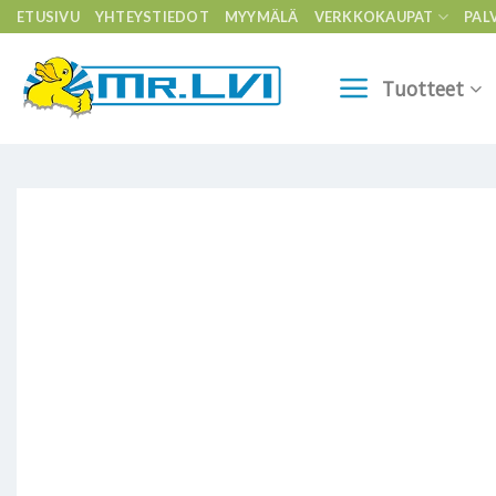
Skip
ETUSIVU
YHTEYSTIEDOT
MYYMÄLÄ
VERKKOKAUPAT
PAL
to
content
Tuotteet