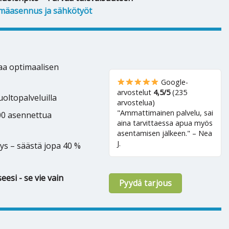
mäasennus ja sähkötyöt
kaa optimaalisen
Google-
arvostelut
4,5/5
(235
oltopalveluilla
arvostelua)
"Ammattimainen palvelu, sai
500 asennettua
aina tarvittaessa apua myös
asentamisen jälkeen." – Nea
J.
ys – säästä jopa 40 %
eesi - se vie vain
Pyydä tarjous