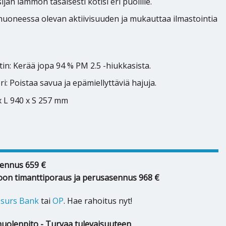
jan lämmön tasaisesti kotisi eri puolille.
 huoneessa olevan aktiivisuuden ja mukauttaa ilmastointia
in: Kerää jopa 94 % PM 2.5 -hiukkasista.
i: Poistaa savua ja epämiellyttäviä hajuja.
x L 940 x S 257 mm
ennus 659 €
oon timanttiporaus ja perusasennus 968 €
surs Bank
tai
OP
. Hae rahoitus nyt!
huolenpito - Turvaa tulevaisuuteen