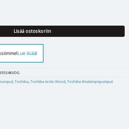
tic Wood 35 määrä
Lisää ostoskoriin
ksiimme!
Lue lisää!
B35S4KVDG
pumput
,
Toshiba
,
Toshiba Arctic Wood
,
Toshiba ilmalämpöpumput