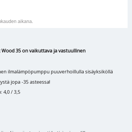
ukauden aikana.
c Wood 35 on vaikuttava ja vastuullinen
n ilmalämpöpumppu puuverhoillulla sisäyksiköllä
stä jopa -35 asteessa!
 4,0 / 3,5