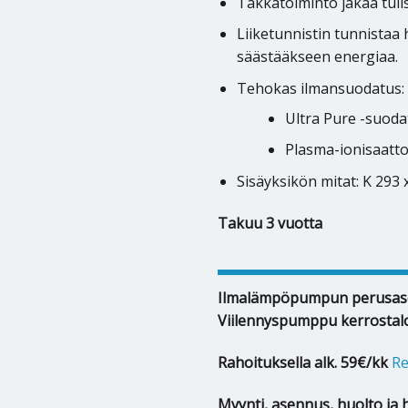
Takkatoiminto jakaa tulisi
Liiketunnistin tunnistaa
säästääkseen energiaa.
Tehokas ilmansuodatus:
Ultra Pure -suodat
Plasma-ionisaattor
Sisäyksikön mitat: K 293 
Takuu 3 vuotta
Ilmalämpöpumpun perusas
Viilennyspumppu kerrostal
Rahoituksella alk. 59€/kk
Re
Myynti, asennus, huolto ja 