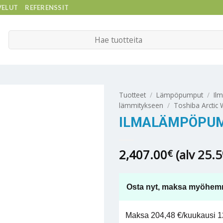
VELUT
REFERENSSIT
Etsi:
Tuotteet
/
Lämpöpumput
/
Il
lämmitykseen
/
Toshiba Arctic
ILMALÄMPÖPUM
2,407.00
(alv 25.
€
Osta nyt, maksa myöhem
Maksa 204,48 €/kuukausi 12