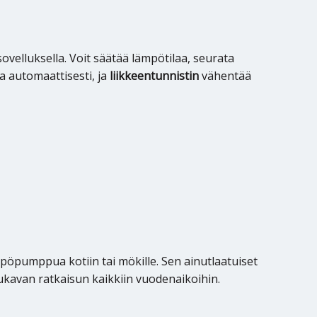
velluksella. Voit säätää lämpötilaa, seurata
a automaattisesti, ja
liikkeentunnistin
vähentää
ämpöpumppua kotiin tai mökille. Sen ainutlaatuiset
mukavan ratkaisun kaikkiin vuodenaikoihin.