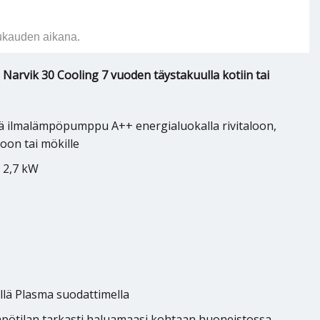
ukauden aikana.
Narvik 30 Cooling 7 vuoden täystakuulla kotiin tai
vä ilmalämpöpumppu A++ energialuokalla rivitaloon,
oon tai mökille
: 2,7 kW
llä Plasma suodattimella
ämpötilan tarkasti haluamaasi kohtaan huoneistossa