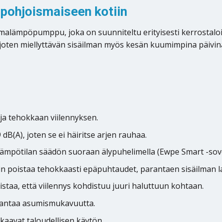
 pohjoismaiseen kotiin
lmalämpöpumppu, joka on suunniteltu erityisesti kerrostaloihi
, tarjoten miellyttävän sisäilman myös kesän kuumimpina päiv
a tehokkaan viilennyksen.
dB(A), joten se ei häiritse arjen rauhaa.
ämpötilan säädön suoraan älypuhelimella (Ewpe Smart -sove
 poistaa tehokkaasti epäpuhtaudet, parantaen sisäilman l
taa, että viilennys kohdistuu juuri haluttuun kohtaan.
rantaa asumismukavuutta.
kaavat taloudellisen käytön.