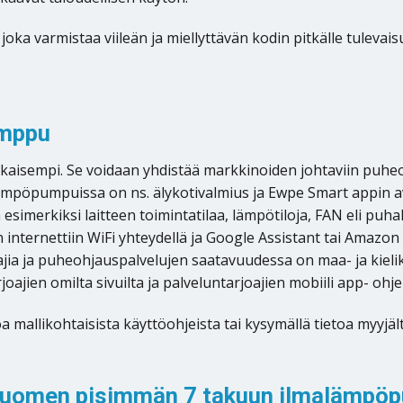
, joka varmistaa viileän ja miellyttävän kodin pitkälle tulev
umppu
aisempi. Se voidaan yhdistää markkinoiden johtaviin puhe
mpöpumpuissa on ns. älykotivalmius ja Ewpe Smart appin av
ä esimerkiksi laitteen toimintatilaa, lämpötiloja, FAN eli pu
en internettiin WiFi yhteydellä ja Google Assistant tai Amaz
ajia ja puheohjauspalvelujen saatavuudessa on maa- ja kielik
ajien omilta sivuilta ja palveluntarjoajien mobiili app- ohjei
 mallikohtaisista käyttöohjeista tai kysymällä tietoa myyjält
a Suomen pisimmän 7 takuun ilmalämpöp