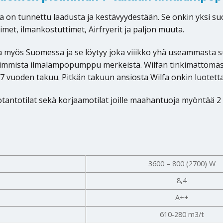
a on tunnettu laadusta ja kestävyydestään. Se onkin yksi s
met, ilmankostuttimet, Airfryerit ja paljon muuta.
a myös Suomessa ja se löytyy joka viiikko yhä useammasta s
tuimmista ilmalämpöpumppu merkeistä. Wilfan tinkimättömä
7 vuoden takuu. Pitkän takuun ansiosta Wilfa onkin luotettav
uotantotilat sekä korjaamotilat joille maahantuoja myöntää 
3600 – 800 (2700) W
8,4
A++
610-280 m3/t