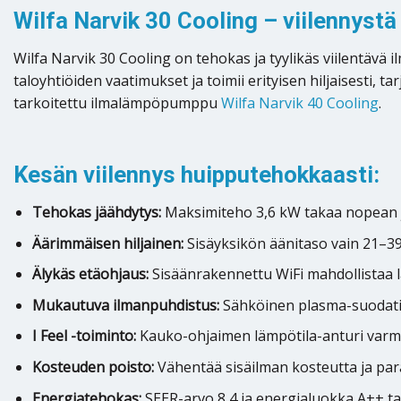
Wilfa Narvik 30 Cooling – viilennystä
Wilfa Narvik 30 Cooling on tehokas ja tyylikäs viilentävä i
taloyhtiöiden vaatimukset ja toimii erityisen hiljaisesti
tarkoitettu ilmalämpöpumppu
Wilfa Narvik 40 Cooling
.
Kesän viilennys huipputehokkaasti:
Tehokas jäähdytys:
Maksimiteho 3,6 kW takaa nopean j
Äärimmäisen hiljainen:
Sisäyksikön äänitaso vain 21–39 
Älykäs etäohjaus:
Sisäänrakennettu WiFi mahdollistaa l
Mukautuva ilmanpuhdistus:
Sähköinen plasma-suodatin
I Feel -toiminto:
Kauko-ohjaimen lämpötila-anturi varmis
Kosteuden poisto:
Vähentää sisäilman kosteutta ja pa
Energiatehokas:
SEER-arvo 8,4 ja energialuokka A++ ta