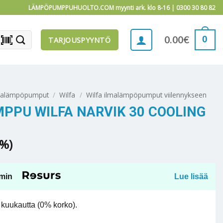
LÄMPÖPUMPPUHUOLTO.COM myynti ark. klo 8-16 |
0300 30 80 82
barcode_scanner
0
0.00
€
TARJOUSPYYNTÖ
malämpöpumput
/
Wilfa
/
Wilfa ilmalämpöpumput viilennykseen
PU WILFA NARVIK 30 COOLING
5%)
min
Lue lisää
kuukautta (0% korko).