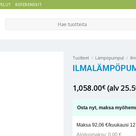
VELUT
REFERENSSIT
Etsi:
Tuotteet
/
Lämpöpumput
/
Il
ILMALÄMPÖPUMP
1,058.00
(alv 25.
€
Osta nyt, maksa myöhem
Maksa 92,06 €/kuukausi 12 
Aloitusmaksu: 0,00 €