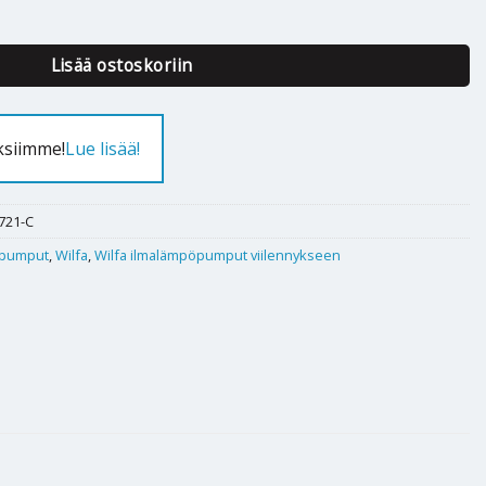
 30 Cooling määrä
Lisää ostoskoriin
ksiimme!
Lue lisää!
721-C
pumput
,
Wilfa
,
Wilfa ilmalämpöpumput viilennykseen