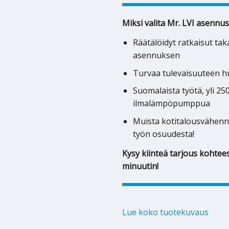
Miksi valita Mr. LVI asennus
Räätälöidyt ratkaisut ta
asennuksen
Turvaa tulevaisuuteen hu
Suomalaista työtä, yli 2
ilmalämpöpumppua
Muista kotitalousvähenn
työn osuudesta!
Kysy kiinteä tarjous kohtees
minuutin!
Lue koko tuotekuvaus