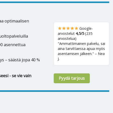
kaa optimaalisen
Google-
arvostelut
4,5/5
(235
oltopalveluilla
arvostelua)
"Ammattimainen palvelu, sai
500 asennettua
aina tarvittaessa apua myös
asentamisen jälkeen." – Nea
J.
ys – säästä jopa 40 %
eesi - se vie vain
Pyydä tarjous