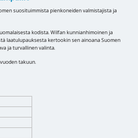
uomen suosituimmista pienkoneiden valmistajista ja
uomalaisesta kodista. Wilfan kunnianhimoinen ja
stä laatulupauksesta kertookin sen ainoana Suomen
a ja turvallinen valinta.
2 vuoden takuun.