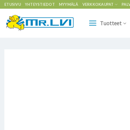
Skip
ETUSIVU
YHTEYSTIEDOT
MYYMÄLÄ
VERKKOKAUPAT
PAL
to
content
Tuotteet