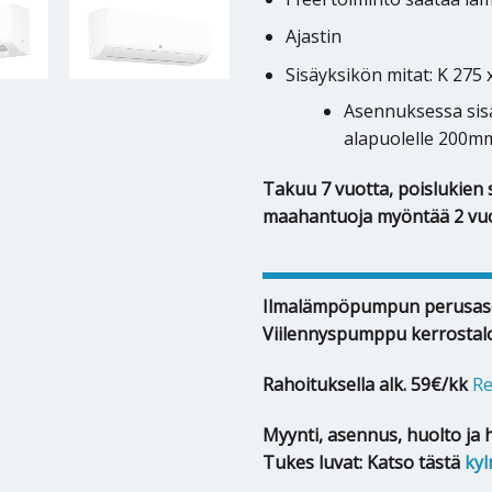
Ajastin
Sisäyksikön mitat: K 275 
Asennuksessa sisä
alapuolelle 200mm 
Takuu 7 vuotta, poislukien s
maahantuoja myöntää 2 vu
Ilmalämpöpumpun perusas
Viilennyspumppu kerrostal
Rahoituksella alk. 59€/kk
Re
Myynti, asennus, huolto ja 
Tukes luvat: Katso tästä
kyl