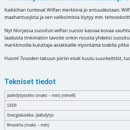
Kaikkihan tuntevat Wilfan merkkinä jo entuudestaan. Wilf
maahantuojista ja sen valikoimista löytyy mm. tehosekoitti
Nyt Norjassa suositun wilfan suosio kasvaa kovaa vauhti
laadusta tinkimätön tavoite onkin nousta yhdeksi suosi
markkinoilla kuluttaja-asiakkaille myöntämä todella pitkä 
Huom! 7vuoden takuun piiriin eivät kuulu suurkeittiöt, t
Tekniset tiedot
Jäähdytysteho (maks – min) (nimell)
SEER
Energialuokka. jäähdytys
llmavirta (maks – min)