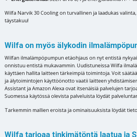
Wilfa Narvik 30 Cooling on turvallinen ja laadukas valinta
täystakuu!
Wilfa on myös älykodin ilmalämpöp
Wilfan ilmalämpöpumpun etäohjaus on nyt entistä nykyaik
onnistuu entistä mukavammin. Uudistuneissa Wilfa ilmalä
käyttäen hallita laitteen tärkeimpiä toimintoja. Voit säätä
ja älytoimintojen käyttöönotto vaatii laitteen yhdistämis
Assistant ja Amazon Alexa ovat itsenäisiä palvelujen tarjo
Suomessa käytössä olevista palveluista löydät palveluntarjo
Tarkemmin mallien eroista ja ominaisuuksista löydät tietoa
Wilfa tarjoaa tinkimätöntä laatua j