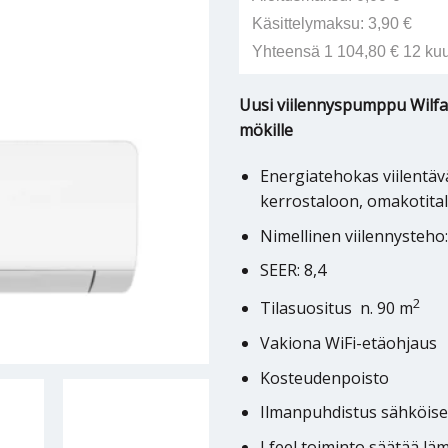
Käsittelymaksu: 3,90 €
Yhteensä 1 104,80 € 12 ku
Uusi viilennyspumppu Wilfa 
mökille
Energiatehokas viilentä
kerrostaloon, omakotital
Nimellinen viilennysteho
SEER: 8,4
2
Tilasuositus n. 90 m
Vakiona WiFi-etäohjaus
Kosteudenpoisto
Ilmanpuhdistus sähköise
I feel toiminto säätää l