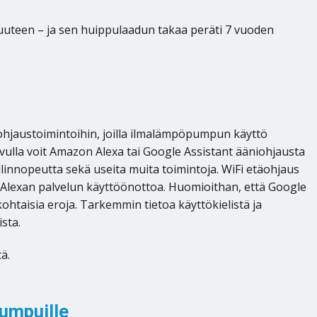
aisuuteen – ja sen huippulaadun takaa peräti 7 vuoden
ohjaustoimintoihin, joilla ilmalämpöpumpun käyttö
ulla voit Amazon Alexa tai Google Assistant ääniohjausta
hallinnopeutta sekä useita muita toimintoja. WiFi etäohjaus
on Alexan palvelun käyttöönottoa. Huomioithan, että Google
ohtaisia eroja. Tarkemmin tietoa käyttökielistä ja
sta.
ä.
umpuille