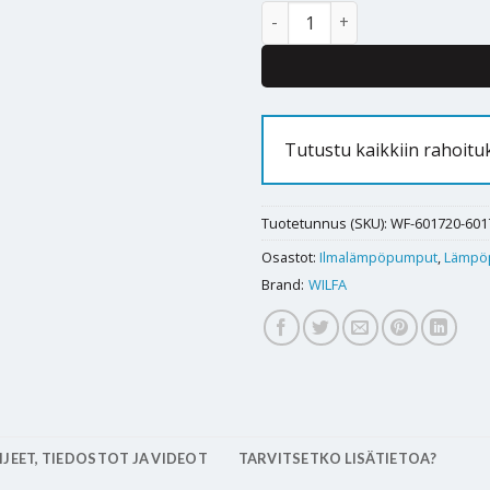
Ilmalämpöpumppu Wilfa Narvik
Alternative:
Tutustu kaikkiin rahoitu
Tuotetunnus (SKU):
WF-601720-601
Osastot:
Ilmalämpöpumput
,
Lämpö
Brand:
WILFA
JEET, TIEDOSTOT JA VIDEOT
TARVITSETKO LISÄTIETOA?