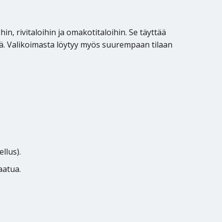
n, rivitaloihin ja omakotitaloihin. Se täyttää
inä. Valikoimasta löytyy myös suurempaan tilaan
llus).
aatua.