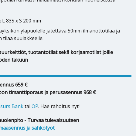
x L 835 x S 200 mm
yksikön yläpuolelle jätettävä 50mm ilmanottotilaa ja
tilaa suulakkeelle.
uurkeittiöt, tuotantotilat sekä korjaamotilat joille
oden takuun
ennus 659 €
oon timanttiporaus ja perusasennus 968 €
surs Bank
tai
OP
. Hae rahoitus nyt!
huolenpito - Turvaa tulevaisuuteen
mäasennus ja sähkötyöt