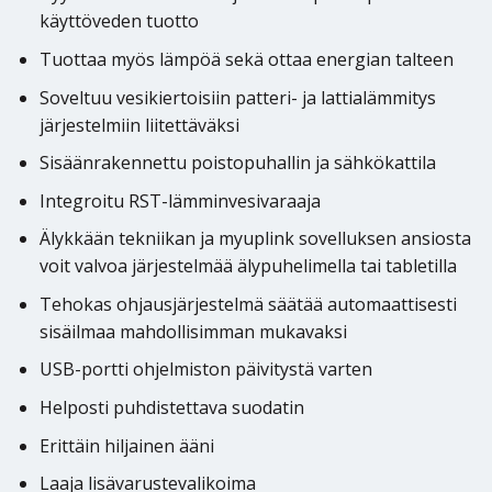
käyttöveden tuotto
Tuottaa myös lämpöä sekä ottaa energian talteen
Soveltuu vesikiertoisiin patteri- ja lattialämmitys
järjestelmiin liitettäväksi
Sisäänrakennettu poistopuhallin ja sähkökattila
Integroitu RST-lämminvesivaraaja
Älykkään tekniikan ja myuplink sovelluksen ansiosta
voit valvoa järjestelmää älypuhelimella tai tabletilla
Tehokas ohjausjärjestelmä säätää automaattisesti
sisäilmaa mahdollisimman mukavaksi
USB-portti ohjelmiston päivitystä varten
Helposti puhdistettava suodatin
Erittäin hiljainen ääni
Laaja lisävarustevalikoima