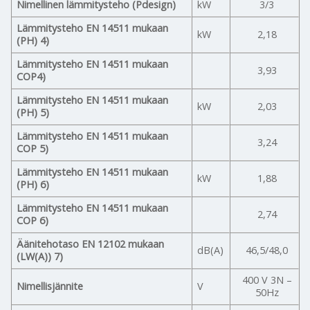
Nimellinen lämmitysteho (Pdesign)
kW
3/3
Lämmitysteho EN 14511 mukaan
kW
2,18
(PH) 4)
Lämmitysteho EN 14511 mukaan
3,93
COP4)
Lämmitysteho EN 14511 mukaan
kW
2,03
(PH) 5)
Lämmitysteho EN 14511 mukaan
3,24
COP 5)
Lämmitysteho EN 14511 mukaan
kW
1,88
(PH) 6)
Lämmitysteho EN 14511 mukaan
2,74
COP 6)
Äänitehotaso EN 12102 mukaan
dB(A)
46,5/48,0
(LW(A)) 7)
400 V 3N –
Nimellisjännite
V
50Hz