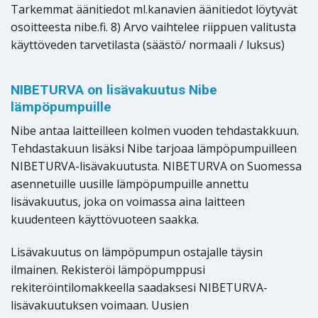
Tarkemmat äänitiedot ml.kanavien äänitiedot löytyvät
osoitteesta nibe.fi. 8) Arvo vaihtelee riippuen valitusta
käyttöveden tarvetilasta (säästö/ normaali / luksus)
NIBETURVA on lisävakuutus Nibe
lämpöpumpuille
Nibe antaa laitteilleen kolmen vuoden tehdastakkuun.
Tehdastakuun lisäksi Nibe tarjoaa lämpöpumpuilleen
NIBETURVA-lisävakuutusta. NIBETURVA on Suomessa
asennetuille uusille lämpöpumpuille annettu
lisävakuutus, joka on voimassa aina laitteen
kuudenteen käyttövuoteen saakka.
Lisävakuutus on lämpöpumpun ostajalle täysin
ilmainen. Rekisteröi lämpöpumppusi
rekiteröintilomakkeella saadaksesi NIBETURVA-
lisävakuutuksen voimaan. Uusien