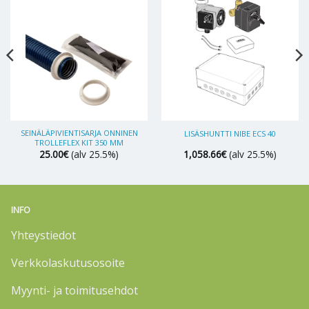
SEINÄLÄPIVIENTISARJA ONNINEN
LISÄSHUNTTI NIBE ECS 40
TROLLEFLEX KIT 350 MM
25.00
€
(alv 25.5%)
1,058.66
€
(alv 25.5%)
INFO
Yhteystiedot
Verkkolaskutusosoite
Myynti- ja toimitusehdot