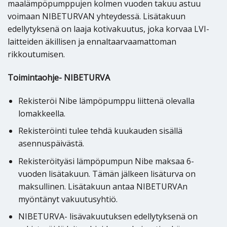
maalämpöpumppujen kolmen vuoden takuu astuu
voimaan NIBETURVAN yhteydessä. Lisätakuun
edellytyksenä on laaja kotivakuutus, joka korvaa LVI-
laitteiden äkillisen ja ennaltaarvaamattoman
rikkoutumisen.
Toimintaohje- NIBETURVA
Rekisteröi Nibe lämpöpumppu liittenä olevalla
lomakkeella.
Rekisteröinti tulee tehdä kuukauden sisällä
asennuspäivästä.
Rekisteröityäsi lämpöpumpun Nibe maksaa 6-
vuoden lisätakuun. Tämän jälkeen lisäturva on
maksullinen. Lisätakuun antaa NIBETURVAn
myöntänyt vakuutusyhtiö.
NIBETURVA- lisävakuutuksen edellytyksenä on