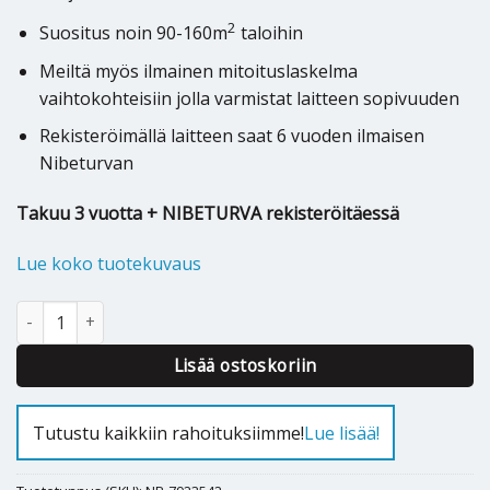
2
Suositus noin 90-160m
taloihin
Meiltä myös ilmainen mitoituslaskelma
vaihtokohteisiin jolla varmistat laitteen sopivuuden
Rekisteröimällä laitteen saat 6 vuoden ilmaisen
Nibeturvan
Takuu 3 vuotta + NIBETURVA rekisteröitäessä
Lue koko tuotekuvaus
Poistoilmalämpöpumppu Nibe F372 määrä
Alternative:
Lisää ostoskoriin
Tutustu kaikkiin rahoituksiimme!
Lue lisää!