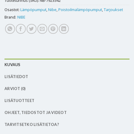
Tuotetunnus (SKU):
NB-7923542
Osastot:
Lämpöpumput
,
Nibe
,
Poistoilmalämpöpumput
,
Tarjoukset
Brand:
NIBE
KUVAUS
LISÄTIEDOT
ARVIOT (0)
LISÄTUOTTEET
OHJEET, TIEDOSTOT JA VIDEOT
TARVITSETKO LISÄTIETOA?