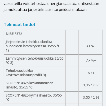
varusteilla voit tehostaa energiansäästöä entisestään
ja mukauttaa järjestelmääsi tarpeidesi mukaan.
Tekniset tiedot
NIBE F372
Järjestelmän tehokkuusluokka
huoneiden lämmityksessä 35/55 °C
A+/A+
1)
Lämmityksen tehokkuusluokka 35/55
A+/A+
°C 2)
Tehokkuusluokka
A / L
käyttövesi/latausprofiili 3)
SCOPEN14825 keskimääräinen
3,35 / 2,83
ilmasto, 35/55 °C
SCOPEN14825 kylmä ilmasto, 35/55
3,55 / 2,98
°C