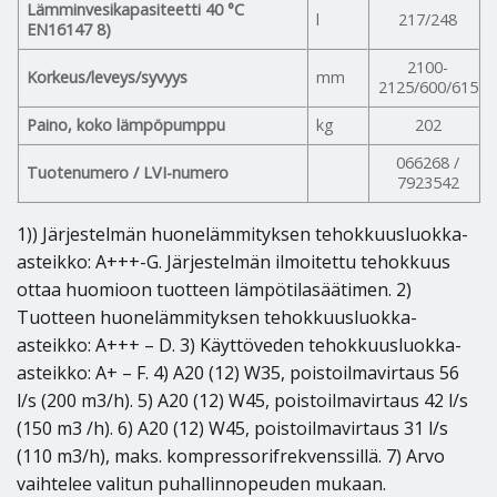
Lämminvesikapasiteetti 40 °C
l
217/248
EN16147 8)
2100-
Korkeus/leveys/syvyys
mm
2125/600/615
Paino, koko lämpöpumppu
kg
202
066268 /
Tuotenumero / LVI-numero
7923542
1)) Järjestelmän huonelämmityksen tehokkuusluokka-
asteikko: A+++-G. Järjestelmän ilmoitettu tehokkuus
ottaa huomioon tuotteen lämpötilasäätimen. 2)
Tuotteen huonelämmityksen tehokkuusluokka-
asteikko: A+++ – D. 3) Käyttöveden tehokkuusluokka-
asteikko: A+ – F. 4) A20 (12) W35, poistoilmavirtaus 56
l/s (200 m3/h). 5) A20 (12) W45, poistoilmavirtaus 42 l/s
(150 m3 /h). 6) A20 (12) W45, poistoilmavirtaus 31 l/s
(110 m3/h), maks. kompressorifrekvenssillä. 7) Arvo
vaihtelee valitun puhallinnopeuden mukaan.