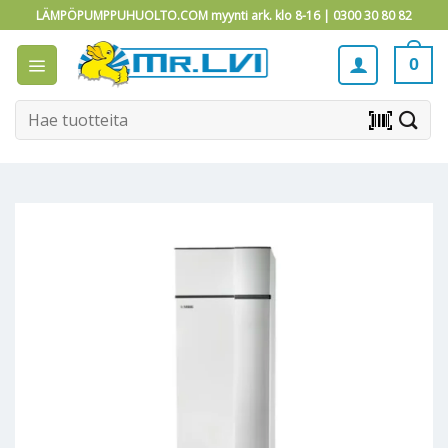
Skip
LÄMPÖPUMPPUHUOLTO.COM myynti ark. klo 8-16 |
0300 30 80 82
to
content
0
Etsi:
barcode_scanner