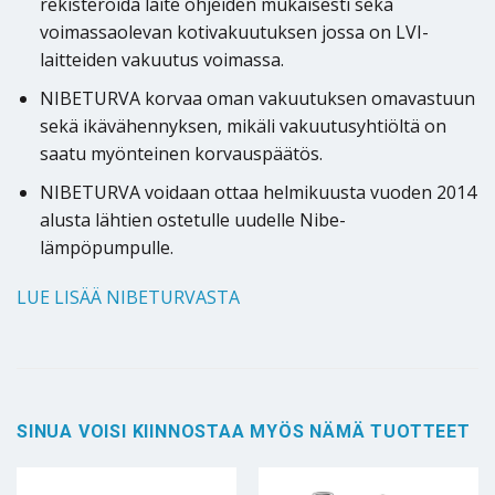
rekisteröidä laite ohjeiden mukaisesti sekä
voimassaolevan kotivakuutuksen jossa on LVI-
laitteiden vakuutus voimassa.
NIBETURVA korvaa oman vakuutuksen omavastuun
sekä ikävähennyksen, mikäli vakuutusyhtiöltä on
saatu myönteinen korvauspäätös.
NIBETURVA voidaan ottaa helmikuusta vuoden 2014
alusta lähtien ostetulle uudelle Nibe-
lämpöpumpulle.
LUE LISÄÄ NIBETURVASTA
SINUA VOISI KIINNOSTAA MYÖS NÄMÄ TUOTTEET