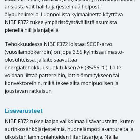
ansiosta voit hallita järjestelmää helposti
älypuhelimella. Luonnollista kylmäainetta käyttävä
NIBE F372 tukee ympäristöystävällistä asumista
pienellä hiilijalanjäljellä.
Tehokkuudessa NIBE F372 loistaa: SCOP-arvo
(vuosilämpökerroin) on jopa 3,55 kylmissä ilmasto-
olosuhteissa, ja laite saavuttaa
energiatehokkuusluokituksen A+ (35/55 °C). Laite
voidaan liittää pattereihin, lattialämmitykseen tai
konvektoreihin, mikä tekee siitä monipuolisen ja
joustavan ratkaisun.
Lisävarusteet
NIBE F372 tukee laajaa valikoimaa lisävarusteita, kuten
aurinkosähköjärjestelmiä, huonelämpötila-antureita ja
ulkoisten lämmönlähteiden liitäntäsarjoja. Näillä