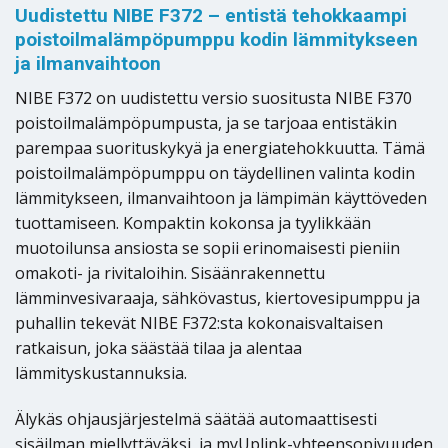
Uudistettu NIBE F372 – entistä tehokkaampi
poistoilmalämpöpumppu kodin lämmitykseen
ja ilmanvaihtoon
NIBE F372 on uudistettu versio suositusta NIBE F370
poistoilmalämpöpumpusta, ja se tarjoaa entistäkin
parempaa suorituskykyä ja energiatehokkuutta. Tämä
poistoilmalämpöpumppu on täydellinen valinta kodin
lämmitykseen, ilmanvaihtoon ja lämpimän käyttöveden
tuottamiseen. Kompaktin kokonsa ja tyylikkään
muotoilunsa ansiosta se sopii erinomaisesti pieniin
omakoti- ja rivitaloihin. Sisäänrakennettu
lämminvesivaraaja, sähkövastus, kiertovesipumppu ja
puhallin tekevät NIBE F372:sta kokonaisvaltaisen
ratkaisun, joka säästää tilaa ja alentaa
lämmityskustannuksia.
Älykäs ohjausjärjestelmä säätää automaattisesti
sisäilman miellyttäväksi, ja myUplink-yhteensopivuuden