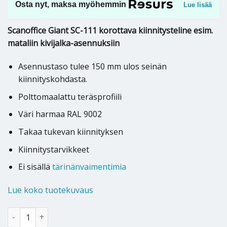
Osta nyt, maksa myöhemmin
Lue lisää
Scanoffice Giant SC-111 korottava kiinnitysteline esim.
mataliin kivijalka-asennuksiin
Asennustaso tulee 150 mm ulos seinän
kiinnityskohdasta.
Polttomaalattu teräsprofiili
Väri harmaa RAL 9002
Takaa tukevan kiinnityksen
Kiinnitystarvikkeet
Ei sisällä
tärinänvaimentimia
Lue koko tuotekuvaus
Ilmalämpöpumpun korottava kiinnitysteline Scanoffice Giant SC-
Alternative: