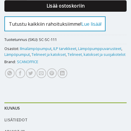
Lisää ostoskoriin
Tutustu kaikkiin rahoituksiimme!
Lue lisää!
Tuotetunnus (SKU):
SC-SC-111
Osastot:
Ilmalämpöpumput
,
ILP tarvikkeet
,
Lämpöpumppuvarusteet
,
Lämpöpumput
,
Telineet ja katokset
,
Telineet, katokset ja suojakotelot
Brand:
SCANOFFICE
KUVAUS
LISÄTIEDOT