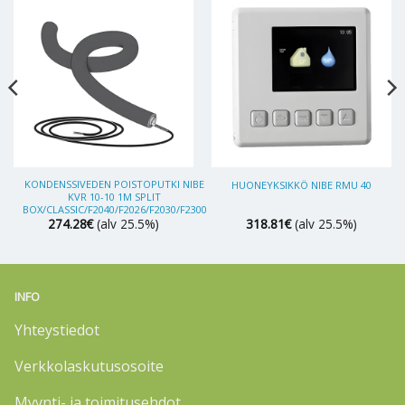
KONDENSSIVEDEN POISTOPUTKI NIBE
HUONEYKSIKKÖ NIBE RMU 40
KVR 10-10 1M SPLIT
BOX/CLASSIC/F2040/F2026/F2030/F2300
274.28
€
(alv 25.5%)
318.81
€
(alv 25.5%)
INFO
Yhteystiedot
Verkkolaskutusosoite
Myynti- ja toimitusehdot