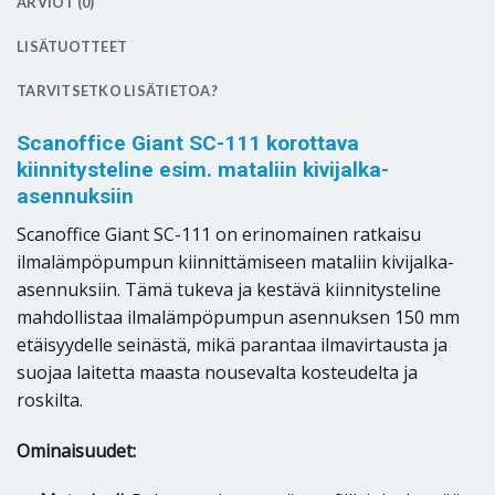
ARVIOT (0)
LISÄTUOTTEET
TARVITSETKO LISÄTIETOA?
Scanoffice Giant SC-111 korottava
kiinnitysteline esim. mataliin kivijalka-
asennuksiin
Scanoffice Giant SC-111 on erinomainen ratkaisu
ilmalämpöpumpun kiinnittämiseen mataliin kivijalka-
asennuksiin. Tämä tukeva ja kestävä kiinnitysteline
mahdollistaa ilmalämpöpumpun asennuksen 150 mm
etäisyydelle seinästä, mikä parantaa ilmavirtausta ja
suojaa laitetta maasta nousevalta kosteudelta ja
roskilta.
Ominaisuudet: