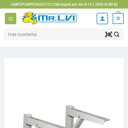
Skip
LÄMPÖPUMPPUHUOLTO.COM myynti ark. klo 8-16 |
0300 30 80 82
to
content
0
Etsi:
barcode_scanner