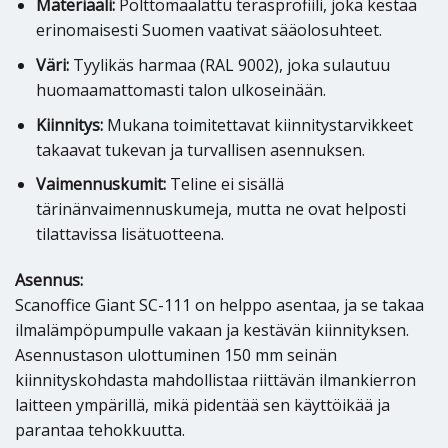
Materiaali:
Polttomaalattu teräsprofiili, joka kestää
erinomaisesti Suomen vaativat sääolosuhteet.
Väri:
Tyylikäs harmaa (RAL 9002), joka sulautuu
huomaamattomasti talon ulkoseinään.
Kiinnitys:
Mukana toimitettavat kiinnitystarvikkeet
takaavat tukevan ja turvallisen asennuksen.
Vaimennuskumit:
Teline ei sisällä
tärinänvaimennuskumeja, mutta ne ovat helposti
tilattavissa lisätuotteena.
Asennus:
Scanoffice Giant SC-111 on helppo asentaa, ja se takaa
ilmalämpöpumpulle vakaan ja kestävän kiinnityksen.
Asennustason ulottuminen 150 mm seinän
kiinnityskohdasta mahdollistaa riittävän ilmankierron
laitteen ympärillä, mikä pidentää sen käyttöikää ja
parantaa tehokkuutta.