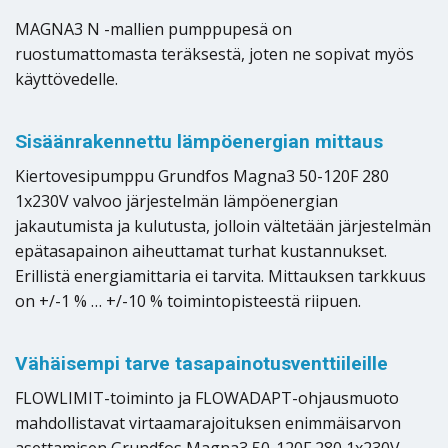
MAGNA3 N -mallien pumppupesä on
ruostumattomasta teräksestä, joten ne sopivat myös
käyttövedelle.
Sisäänrakennettu lämpöenergian mittaus
Kiertovesipumppu Grundfos Magna3 50-120F 280
1x230V valvoo järjestelmän lämpöenergian
jakautumista ja kulutusta, jolloin vältetään järjestelmän
epätasapainon aiheuttamat turhat kustannukset.
Erillistä energiamittaria ei tarvita. Mittauksen tarkkuus
on +/-1 % … +/-10 % toimintopisteestä riipuen.
Vähäisempi tarve tasapainotusventtiileille
FLOWLIMIT-toiminto ja FLOWADAPT-ohjausmuoto
mahdollistavat virtaamarajoituksen enimmäisarvon
asettamisen Grundfos Magna3 50-120F 280 1x230V