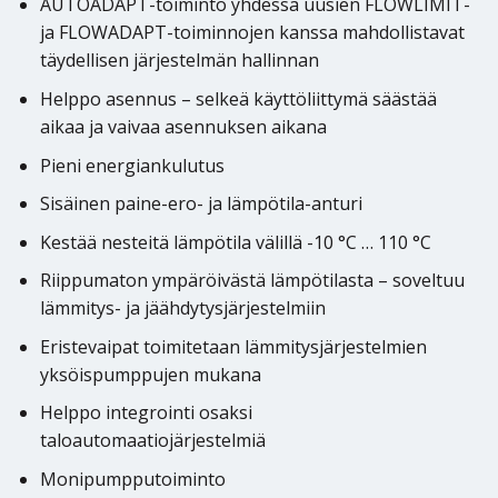
AUTOADAPT-toiminto yhdessä uusien FLOWLIMIT-
ja FLOWADAPT-toiminnojen kanssa mahdollistavat
täydellisen järjestelmän hallinnan
Helppo asennus – selkeä käyttöliittymä säästää
aikaa ja vaivaa asennuksen aikana
Pieni energiankulutus
Sisäinen paine-ero- ja lämpötila-anturi
Kestää nesteitä lämpötila välillä -10 °C … 110 °C
Riippumaton ympäröivästä lämpötilasta – soveltuu
lämmitys- ja jäähdytysjärjestelmiin
Eristevaipat toimitetaan lämmitysjärjestelmien
yksöispumppujen mukana
Helppo integrointi osaksi
taloautomaatiojärjestelmiä
Monipumpputoiminto