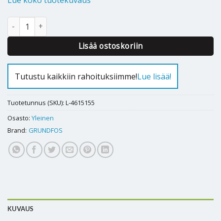
Lue koko tuotekuvaus
Kiertovesipumppu Grundfos Magna3 50-120F 280 1x230V määrä
Alternative:
Lisää ostoskoriin
Tutustu kaikkiin rahoituksiimme!
Lue lisää!
Tuotetunnus (SKU):
L-4615155
Osasto:
Yleinen
Brand:
GRUNDFOS
KUVAUS