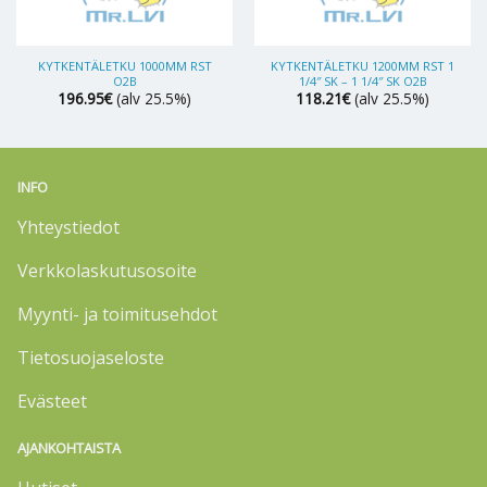
KYTKENTÄLETKU 1000MM RST
KYTKENTÄLETKU 1200MM RST 1
O2B
1/4″ SK – 1 1/4″ SK O2B
196.95
€
(alv 25.5%)
118.21
€
(alv 25.5%)
INFO
Yhteystiedot
Verkkolaskutusosoite
Myynti- ja toimitusehdot
Tietosuojaseloste
Evästeet
AJANKOHTAISTA