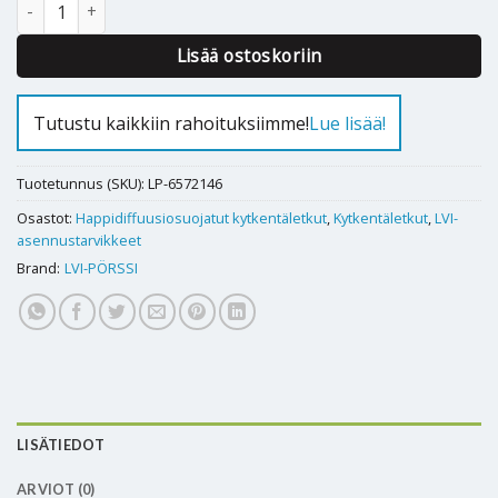
KYTKENTÄLETKU 700mm RST O2B määrä
Alternative:
Lisää ostoskoriin
Tutustu kaikkiin rahoituksiimme!
Lue lisää!
Tuotetunnus (SKU):
LP-6572146
Osastot:
Happidiffuusiosuojatut kytkentäletkut
,
Kytkentäletkut
,
LVI-
asennustarvikkeet
Brand:
LVI-PÖRSSI
LISÄTIEDOT
ARVIOT (0)