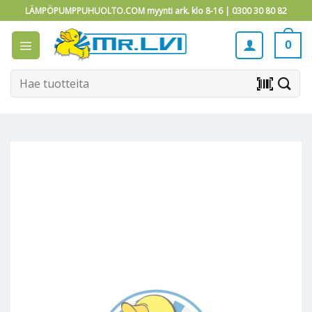
Skip
LÄMPÖPUMPPUHUOLTO.COM myynti ark. klo 8-16 |
0300 30 80 82
to
content
0
Etsi:
barcode_scanner