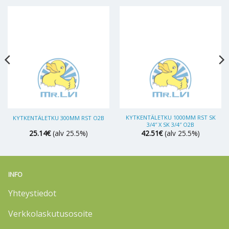
KYTKENTÄLETKU 1000MM RST SK
KYTKENTÄLETKU 300MM RST O2B
3/4″ X SK 3/4″ O2B
25.14
€
(alv 25.5%)
42.51
€
(alv 25.5%)
INFO
Yhteystiedot
Verkkolaskutusosoite