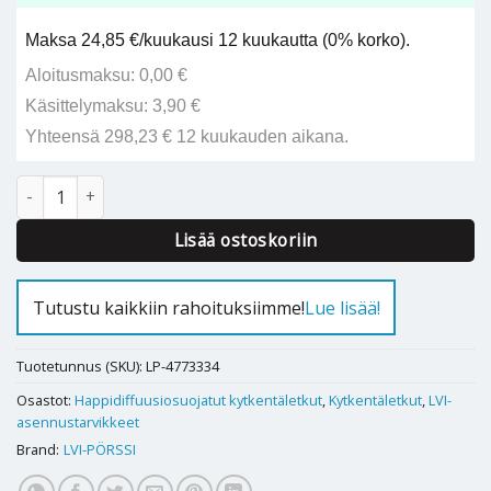
Maksa 24,85 €/kuukausi 12 kuukautta (0% korko).
Aloitusmaksu: 0,00 €
Käsittelymaksu: 3,90 €
Yhteensä 298,23 € 12 kuukauden aikana.
KYTKENTÄLETKU 1000mm RST 2" SK - 2" SK O2B määrä
Alternative:
Lisää ostoskoriin
Tutustu kaikkiin rahoituksiimme!
Lue lisää!
Tuotetunnus (SKU):
LP-4773334
Osastot:
Happidiffuusiosuojatut kytkentäletkut
,
Kytkentäletkut
,
LVI-
asennustarvikkeet
Brand:
LVI-PÖRSSI