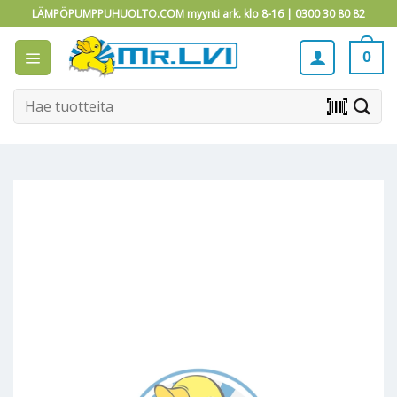
Skip
LÄMPÖPUMPPUHUOLTO.COM myynti ark. klo 8-16 |
0300 30 80 82
to
content
0
Etsi:
barcode_scanner