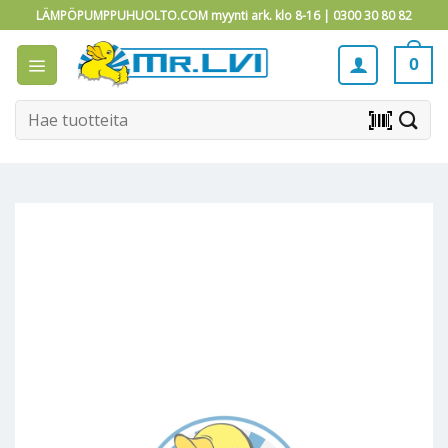
Skip
LÄMPÖPUMPPUHUOLTO.COM myynti ark. klo 8-16 |
0300 30 80 82
to
content
0
Etsi:
barcode_scanner