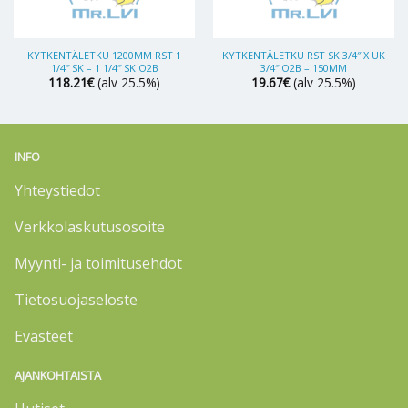
KYTKENTÄLETKU 1200MM RST 1
KYTKENTÄLETKU RST SK 3/4″ X UK
1/4″ SK – 1 1/4″ SK O2B
3/4″ O2B – 150MM
118.21
€
(alv 25.5%)
19.67
€
(alv 25.5%)
INFO
Yhteystiedot
Verkkolaskutusosoite
Myynti- ja toimitusehdot
Tietosuojaseloste
Evästeet
AJANKOHTAISTA