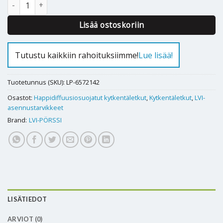
KYTKENTÄLETKU 300mm RST O2B määrä
Alternative:
Lisää ostoskoriin
Tutustu kaikkiin rahoituksiimme!
Lue lisää!
Tuotetunnus (SKU):
LP-6572142
Osastot:
Happidiffuusiosuojatut kytkentäletkut
,
Kytkentäletkut
,
LVI-
asennustarvikkeet
Brand:
LVI-PÖRSSI
LISÄTIEDOT
ARVIOT (0)