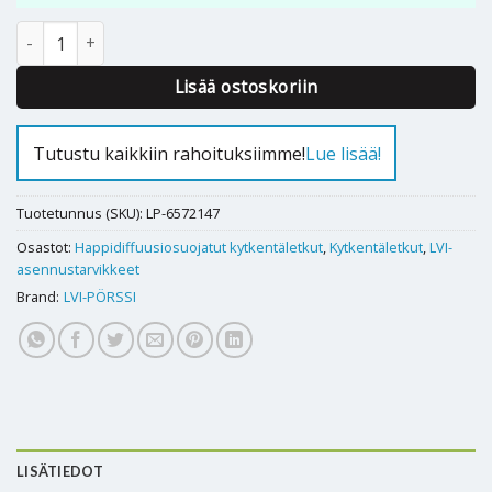
KYTKENTÄLETKU 1000mm RST SK 3/4" x SK 3/4" O2B määrä
Alternative:
Lisää ostoskoriin
Tutustu kaikkiin rahoituksiimme!
Lue lisää!
Tuotetunnus (SKU):
LP-6572147
Osastot:
Happidiffuusiosuojatut kytkentäletkut
,
Kytkentäletkut
,
LVI-
asennustarvikkeet
Brand:
LVI-PÖRSSI
LISÄTIEDOT