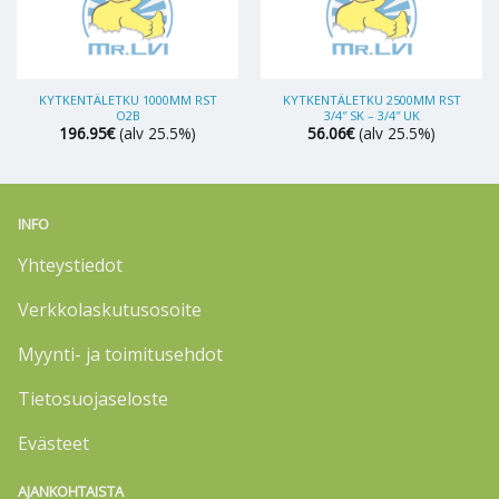
KYTKENTÄLETKU 1000MM RST
KYTKENTÄLETKU 2500MM RST
O2B
3/4″ SK – 3/4″ UK
196.95
€
(alv 25.5%)
56.06
€
(alv 25.5%)
INFO
Yhteystiedot
Verkkolaskutusosoite
Myynti- ja toimitusehdot
Tietosuojaseloste
Evästeet
AJANKOHTAISTA