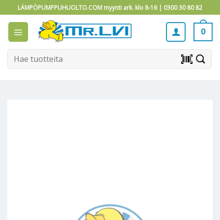
Skip
LÄMPÖPUMPPUHUOLTO.COM myynti ark. klo 8-16 |
0300 30 80 82
to
content
0
Etsi:
barcode_scanner