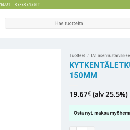
VELUT
REFERENSSIT
Etsi:
Tuotteet
/
LVI-asennustarvikkee
KYTKENTÄLETKU 
150MM
19.67
(alv 25.5%)
€
Osta nyt, maksa myöhem
KYTKENTÄLETKU RST SK 3/4" 
Alternative: