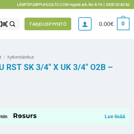
LÄMPÖPUMPPUHUOLTO.COM myynti ark. klo 8-16 |
0300 30 80 82
barcode_scanner
0
0.00
€
TARJOUSPYYNTÖ
t
/
Kytkentäletkut
RST SK 3/4″ X UK 3/4″ O2B –
min
Lue lisää
x UK 3/4" O2B – 150mm määrä