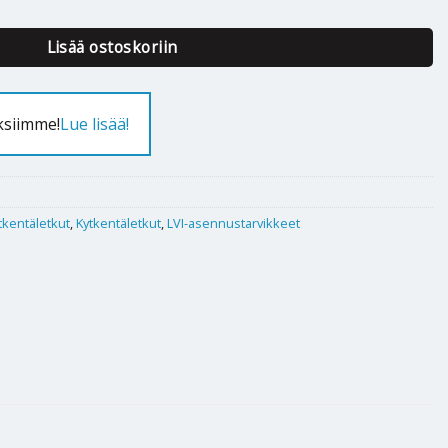
Lisää ostoskoriin
ksiimme!
Lue lisää!
tkentäletkut
,
Kytkentäletkut
,
LVI-asennustarvikkeet