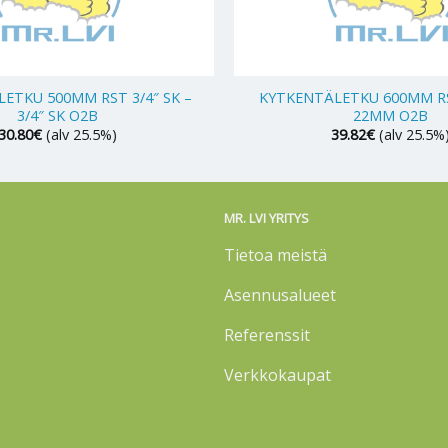
+
ETKU 500MM RST 3/4″ SK –
KYTKENTÄLETKU 600MM R
3/4″ SK O2B
22MM O2B
30.80
€
(alv 25.5%)
39.82
€
(alv 25.5%
MR. LVI YRITYS
Tietoa meistä
Asennusalueet
Referenssit
Verkkokaupat