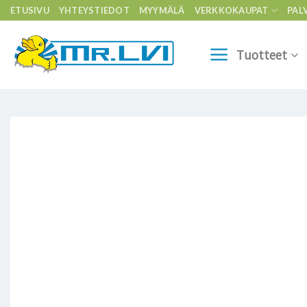
Skip
ETUSIVU
YHTEYSTIEDOT
MYYMÄLÄ
VERKKOKAUPAT
PAL
to
content
Tuotteet