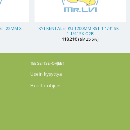
+
ST 22MM X
KYTKENTÄLETKU 1200MM RST 1 1/4″ SK –
1 1/4″ SK O2B
)
118.21
€
(alv 25.5%)
TEE SE ITSE -OHJEET
Usein kysyttyä
Huolto-ohjeet