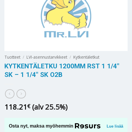
Tuotteet
/
LVI-asennustarvikkeet
/
Kytkentäletkut
KYTKENTÄLETKU 1200MM RST 1 1/4″
SK – 1 1/4″ SK O2B
118.21
(alv 25.5%)
€
Osta nyt, maksa myöhemmin
Lue lisää