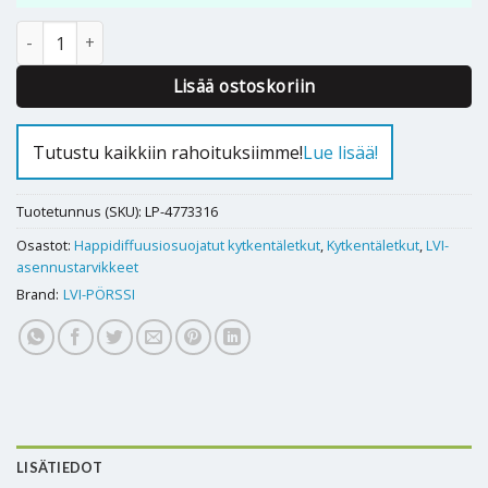
KYTKENTÄLETKU 1200mm RST 1 1/4" SK - 1 1/4" SK O2B määrä
Alternative:
Lisää ostoskoriin
Tutustu kaikkiin rahoituksiimme!
Lue lisää!
Tuotetunnus (SKU):
LP-4773316
Osastot:
Happidiffuusiosuojatut kytkentäletkut
,
Kytkentäletkut
,
LVI-
asennustarvikkeet
Brand:
LVI-PÖRSSI
LISÄTIEDOT