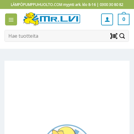
Skip
LÄMPÖPUMPPUHUOLTO.COM myynti ark. klo 8-16 |
0300 30 80 82
to
content
0
Etsi:
barcode_scanner