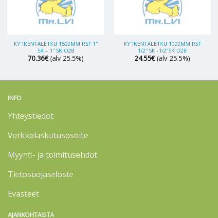
KYTKENTÄLETKU 1500MM RST 1″
KYTKENTÄLETKU 1000MM RST
SK – 1″ SK O2B
1/2″ SK -1/2″SK O2B
70.36
€
(alv 25.5%)
24.55
€
(alv 25.5%)
INFO
Yhteystiedot
Verkkolaskutusosoite
Myynti- ja toimitusehdot
Tietosuojaseloste
Evästeet
AJANKOHTAISTA