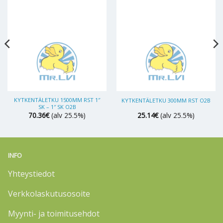
KYTKENTÄLETKU 1500MM RST 1″
KYTKENTÄLETKU 300MM RST O2B
SK – 1″ SK O2B
70.36
€
(alv 25.5%)
25.14
€
(alv 25.5%)
INFO
Yhteystiedot
Verkkolaskutusosoite
Myynti- ja toimitusehdot