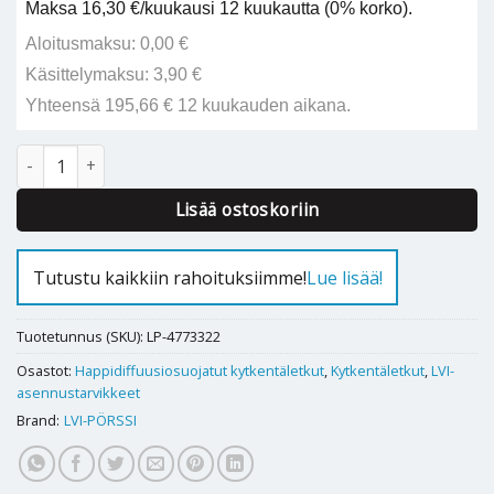
Maksa 16,30 €/kuukausi 12 kuukautta (0% korko).
Aloitusmaksu: 0,00 €
Käsittelymaksu: 3,90 €
Yhteensä 195,66 € 12 kuukauden aikana.
KYTKENTÄLETKU 500mm RST O2B määrä
Alternative:
Lisää ostoskoriin
Tutustu kaikkiin rahoituksiimme!
Lue lisää!
Tuotetunnus (SKU):
LP-4773322
Osastot:
Happidiffuusiosuojatut kytkentäletkut
,
Kytkentäletkut
,
LVI-
asennustarvikkeet
Brand:
LVI-PÖRSSI