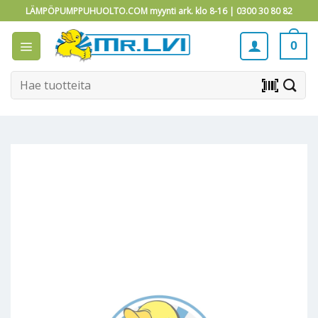
Skip
LÄMPÖPUMPPUHUOLTO.COM myynti ark. klo 8-16 |
0300 30 80 82
to
content
0
Etsi:
barcode_scanner