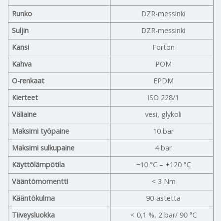
Runko
DZR-messinki
Suljin
DZR-messinki
Kansi
Forton
Kahva
POM
O-renkaat
EPDM
Kierteet
ISO 228/1
Väliaine
vesi, glykoli
Maksimi työpaine
10 bar
Maksimi sulkupaine
4 bar
Käyttölämpötila
−10 °C – +120 °C
Vääntömomentti
< 3 Nm
Kääntökulma
90-astetta
Tiiveysluokka
< 0,1 %, 2 bar/ 90 °C