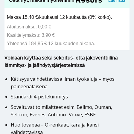
Osta nyt, maksa myöhemmin
Lue lisää
Maksa 15,40 €/kuukausi 12 kuukautta (0% korko).
Aloitusmaksu: 0,00 €
Käsittelymaksu: 3,90 €
Yhteensä 184,85 € 12 kuukauden aikana.
Voidaan käyttää sekä sekoitus- että jakoventtiilinä
lämmitys- ja jäähdytysjärjestelmissä
Kätisyys vaihdettavissa ilman työkaluja – myös
paineenalaisena
Standardi 4-pistekiinnitys
Soveltuvat toimilaitteet esim. Belimo, Ouman,
Seltron, Evenes, Automix, Vexve, ESBE
Huoltovapaa – O-renkaat, kara ja kansi
vaihdettavissa