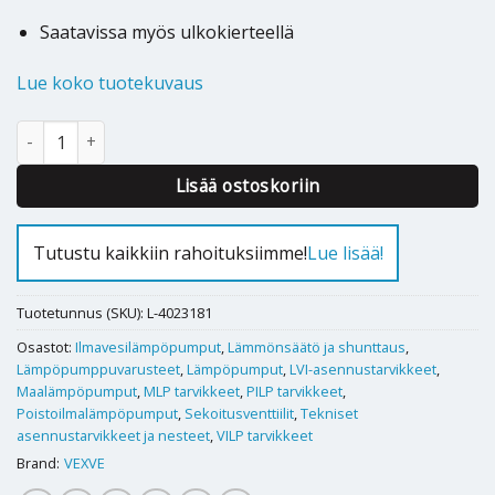
Saatavissa myös ulkokierteellä
Lue koko tuotekuvaus
Sekoitusventtiili Vexve AMV3 DN20 kv 4 sisäkierre 3/4” määrä
Alternative:
Lisää ostoskoriin
Tutustu kaikkiin rahoituksiimme!
Lue lisää!
Tuotetunnus (SKU):
L-4023181
Osastot:
Ilmavesilämpöpumput
,
Lämmönsäätö ja shunttaus
,
Lämpöpumppuvarusteet
,
Lämpöpumput
,
LVI-asennustarvikkeet
,
Maalämpöpumput
,
MLP tarvikkeet
,
PILP tarvikkeet
,
Poistoilmalämpöpumput
,
Sekoitusventtiilit
,
Tekniset
asennustarvikkeet ja nesteet
,
VILP tarvikkeet
Brand:
VEXVE