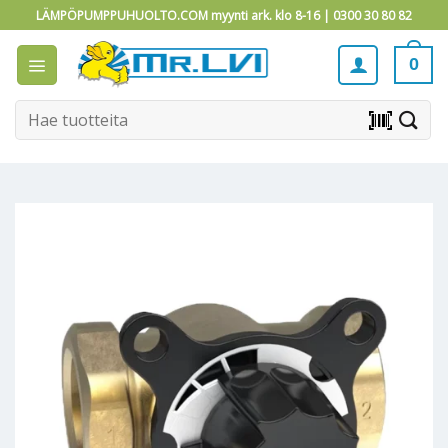
Skip
LÄMPÖPUMPPUHUOLTO.COM myynti ark. klo 8-16 |
0300 30 80 82
to
content
0
Etsi:
barcode_scanner