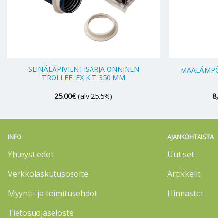
+
+
SEINÄLÄPIVIENTISARJA ONNINEN
MAALÄMPÖ
TROLLEFLEX KIT 350 MM
25.00
€
(alv 25.5%)
8
INFO
AJANKOHTAISTA
Yhteystiedot
Uutiset
Verkkolaskutusosoite
Artikkelit
Myynti- ja toimitusehdot
Hinnastot
Tietosuojaseloste