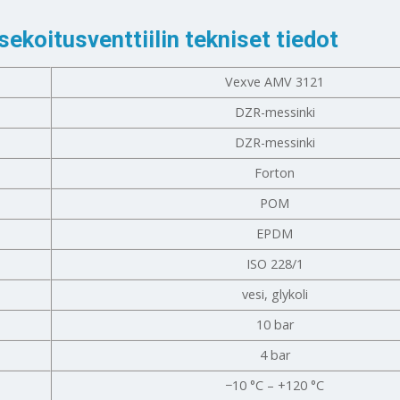
ekoitusventtiilin tekniset tiedot
Vexve AMV 3121
DZR-messinki
DZR-messinki
Forton
POM
EPDM
ISO 228/1
vesi, glykoli
10 bar
4 bar
−10 °C – +120 °C