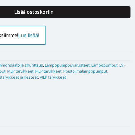
Lisää ostoskoriin
ksiimme!
Lue lisää!
mmönsäätö ja shunttaus
,
Lämpöpumppuvarusteet
,
Lämpöpumput
,
LVI-
put
,
MLP tarvikkeet
,
PILP tarvikkeet
,
Poistoilmalämpöpumput
,
tarvikkeet ja nesteet
,
VILP tarvikkeet