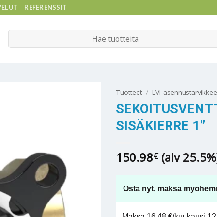
VELUT
REFERENSSIT
Etsi:
Tuotteet
/
LVI-asennustarvikkee
SEKOITUSVENTT
SISÄKIERRE 1”
150.98
(alv 25.5%
€
Osta nyt, maksa myöhem
Maksa 16,48 €/kuukausi 12 