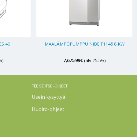
+
CS 40
MAALÄMPÖPUMPPU NIBE F1145 8 KW
%)
7,675.99
€
(alv 25.5%)
TEE SE ITSE -OHJEET
Usein kysyttyä
Huolto-ohjeet