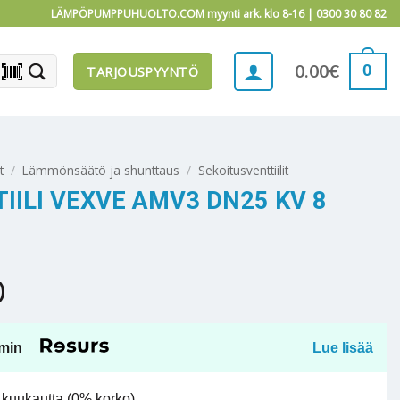
LÄMPÖPUMPPUHUOLTO.COM myynti ark. klo 8-16 |
0300 30 80 82
barcode_scanner
0
0.00
€
TARJOUSPYYNTÖ
t
/
Lämmönsäätö ja shunttaus
/
Sekoitusventtiilit
IILI VEXVE AMV3 DN25 KV 8
)
min
Lue lisää
kuukautta (0% korko).