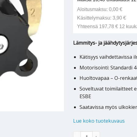
Aloitusmaksu: 0,00 €
Käsittelymaksu: 3,90 €
Yhteensä 197,78 € 12 kuuk
Lämmitys- ja jäähdytysjärjest
Kätisyys vaihdettavissa 
Motorisointi: Standardi 4
Huoltovapaa – O-renkaat,
Soveltuvat toimilaitteet 
ESBE
Saatavissa myös ulkokier
Lue koko tuotekuvaus
Sekoitusventtiili Vexve AMV3 DN
Alternative: