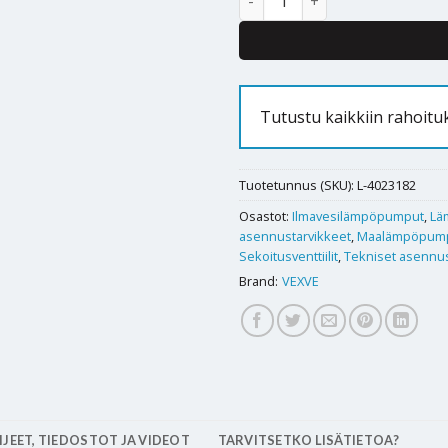
Tutustu kaikkiin rahoitu
Tuotetunnus (SKU):
L-4023182
Osastot:
Ilmavesilämpöpumput
,
Lä
asennustarvikkeet
,
Maalämpöpum
Sekoitusventtiilit
,
Tekniset asennus
Brand:
VEXVE
JEET, TIEDOSTOT JA VIDEOT
TARVITSETKO LISÄTIETOA?