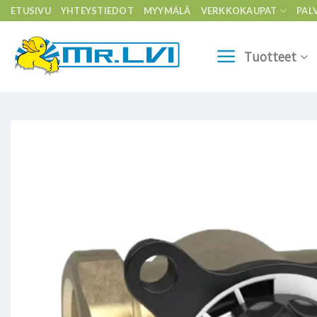
Skip
ETUSIVU
YHTEYSTIEDOT
MYYMÄLÄ
VERKKOKAUPAT
PAL
to
content
Tuotteet