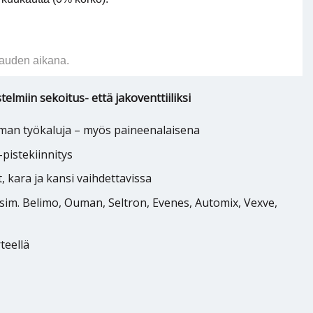
auden aikana.
elmiin sekoitus- että jakoventtiiliksi
ilman työkaluja – myös paineenalaisena
-pistekiinnitys
 kara ja kansi vaihdettavissa
esim. Belimo, Ouman, Seltron, Evenes, Automix, Vexve,
teellä
25 kv 8 sisäkierre 1” määrä