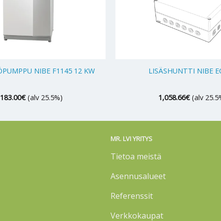
+
PUMPPU NIBE F1145 12 KW
LISÄSHUNTTI NIBE E
,183.00
€
(alv 25.5%)
1,058.66
€
(alv 25.5
MR. LVI YRITYS
Tietoa meistä
Asennusalueet
Referenssit
Verkkokaupat