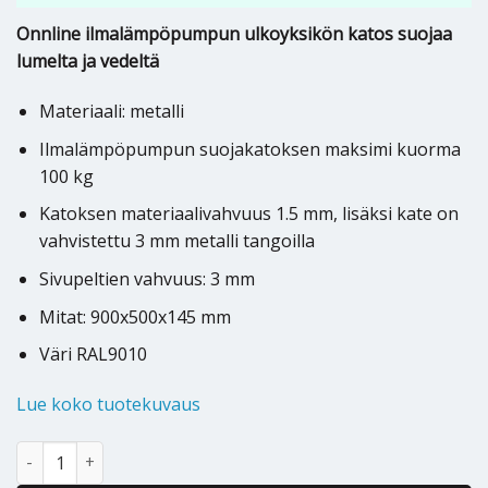
Onnline ilmalämpöpumpun ulkoyksikön katos suojaa
lumelta ja vedeltä
Materiaali: metalli
Ilmalämpöpumpun suojakatoksen maksimi kuorma
100 kg
Katoksen materiaalivahvuus 1.5 mm, lisäksi kate on
vahvistettu 3 mm metalli tangoilla
Sivupeltien vahvuus: 3 mm
Mitat: 900x500x145 mm
Väri RAL9010
Lue koko tuotekuvaus
Ilmalämpöpumpun suojakatos Onnline määrä
Alternative: