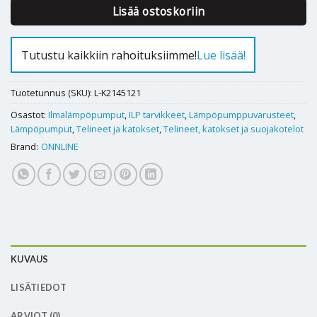
Lisää ostoskoriin
Tutustu kaikkiin rahoituksiimme!
Lue lisää!
Tuotetunnus (SKU):
L-K2145121
Osastot:
Ilmalämpöpumput
,
ILP tarvikkeet
,
Lämpöpumppuvarusteet
,
Lämpöpumput
,
Telineet ja katokset
,
Telineet, katokset ja suojakotelot
Brand:
ONNLINE
KUVAUS
LISÄTIEDOT
ARVIOT (0)