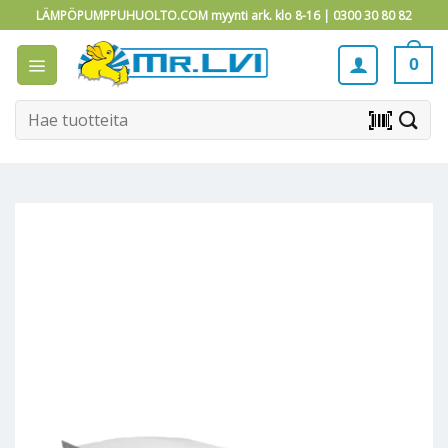
Skip
LÄMPÖPUMPPUHUOLTO.COM myynti ark. klo 8-16 |
0300 30 80 82
to
content
0
Etsi:
barcode_scanner