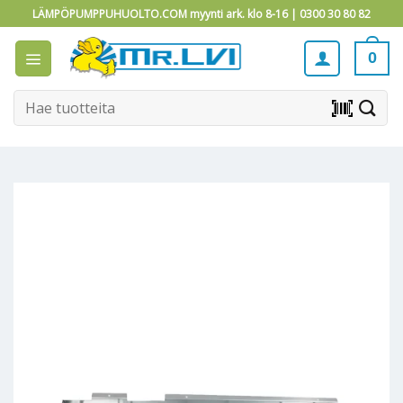
Skip
LÄMPÖPUMPPUHUOLTO.COM myynti ark. klo 8-16 |
0300 30 80 82
to
content
0
Etsi:
barcode_scanner