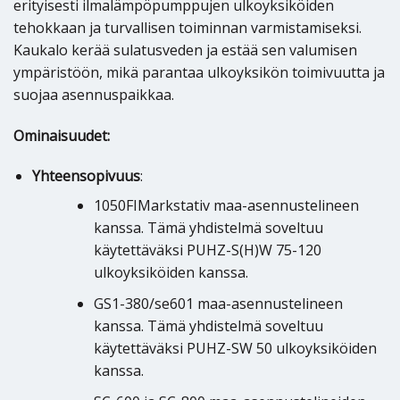
erityisesti ilmalämpöpumppujen ulkoyksiköiden
tehokkaan ja turvallisen toiminnan varmistamiseksi.
Kaukalo kerää sulatusveden ja estää sen valumisen
ympäristöön, mikä parantaa ulkoyksikön toimivuutta ja
suojaa asennuspaikkaa.
Ominaisuudet:
Yhteensopivuus
:
1050FIMarkstativ maa-asennustelineen
kanssa. Tämä yhdistelmä soveltuu
käytettäväksi PUHZ-S(H)W 75-120
ulkoyksiköiden kanssa.
GS1-380/se601 maa-asennustelineen
kanssa. Tämä yhdistelmä soveltuu
käytettäväksi PUHZ-SW 50 ulkoyksiköiden
kanssa.