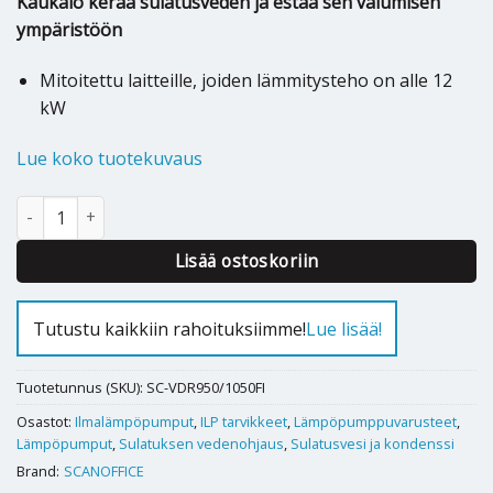
Kaukalo kerää sulatusveden ja estää sen valumisen
ympäristöön
Mitoitettu laitteille, joiden lämmitysteho on alle 12
kW
Lue koko tuotekuvaus
Sulatusvesikaukalo VDR950/1050FI määrä
Alternative:
Lisää ostoskoriin
Tutustu kaikkiin rahoituksiimme!
Lue lisää!
Tuotetunnus (SKU):
SC-VDR950/1050FI
Osastot:
Ilmalämpöpumput
,
ILP tarvikkeet
,
Lämpöpumppuvarusteet
,
Lämpöpumput
,
Sulatuksen vedenohjaus
,
Sulatusvesi ja kondenssi
Brand:
SCANOFFICE