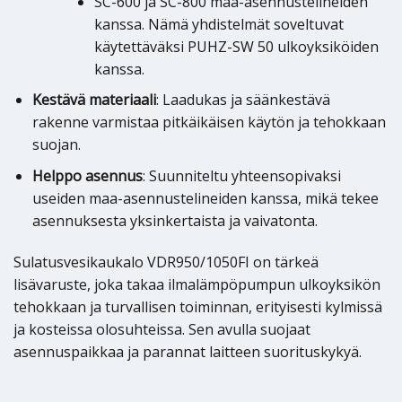
SC-600 ja SC-800 maa-asennustelineiden
kanssa. Nämä yhdistelmät soveltuvat
käytettäväksi PUHZ-SW 50 ulkoyksiköiden
kanssa.
Kestävä materiaali
: Laadukas ja säänkestävä
rakenne varmistaa pitkäikäisen käytön ja tehokkaan
suojan.
Helppo asennus
: Suunniteltu yhteensopivaksi
useiden maa-asennustelineiden kanssa, mikä tekee
asennuksesta yksinkertaista ja vaivatonta.
Sulatusvesikaukalo VDR950/1050FI on tärkeä
lisävaruste, joka takaa ilmalämpöpumpun ulkoyksikön
tehokkaan ja turvallisen toiminnan, erityisesti kylmissä
ja kosteissa olosuhteissa. Sen avulla suojaat
asennuspaikkaa ja parannat laitteen suorituskykyä.