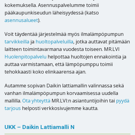
kokemuksella. Asennuspalvelumme toimii
pääkaupunkiseudun läheisyydessä (katso
asennusalueet
).
Voit täydentää järjestelmää myös ilmalämpöpumpun
tarvikkeilla
ja
huoltopalveluilla
, jotka auttavat pitämään
laitteen toimintavarmana vuodesta toiseen. MR.LVI
Huolenpitopalvelu
helpottaa huoltojen ennakointia ja
auttaa varmistamaan, että lämpöpumppu toimii
tehokkaasti koko elinkaarensa ajan.
Autamme sopivan Daikin lattiamallin valinnassa sekä
vanhan ilmalämpöpumpun korvaamisessa uudella
mallilla.
Ota yhteyttä
MR.LVI:n asiantuntijoihin tai
pyydä
tarjous
helposti verkkosivujemme kautta.
UKK – Daikin Lattiamalli N