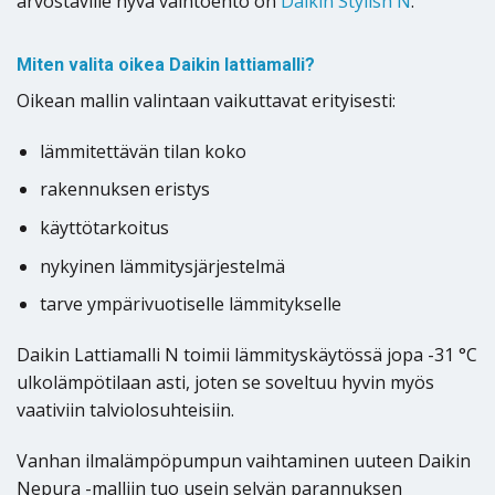
arvostaville hyvä vaihtoehto on
Daikin Stylish N
.
Miten valita oikea Daikin lattiamalli?
Oikean mallin valintaan vaikuttavat erityisesti:
lämmitettävän tilan koko
rakennuksen eristys
käyttötarkoitus
nykyinen lämmitysjärjestelmä
tarve ympärivuotiselle lämmitykselle
Daikin Lattiamalli N toimii lämmityskäytössä jopa -31 °C
ulkolämpötilaan asti, joten se soveltuu hyvin myös
vaativiin talviolosuhteisiin.
Vanhan ilmalämpöpumpun vaihtaminen uuteen Daikin
Nepura -malliin tuo usein selvän parannuksen