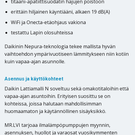
titaani-apatiittisuodatin hajujen poistoon
erittäin hiljainen käyntiääni, alkaen 19 dB(A)
WiFi ja Onecta-etäohjaus vakiona
testattu Lapin olosuhteissa
Daikinin Nepura-teknologia tekee mallista hyvän
vaihtoehdon ympärivuotiseen lämmitykseen niin kotiin
kuin vapaa-ajan asunnolle.
Asennus ja käyttökohteet
Daikin Lattiamalli N soveltuu sekä omakotitaloihin että
vapaa-ajan asuntoihin. Erityisen suosittu se on
kohteissa, joissa halutaan mahdollisimman
huomaamaton ja käytännöllinen sisäyksikkö.
MR.LVI tarjoaa ilmalämpöpumppujen myynnin,
asennuksen, huollot ja varaosat vuosikymmenten