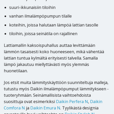
suuri-ikkunaisiin tiloihin
vanhan ilmalämpöpumpun tilalle
koteihin, joissa halutaan lämpöä lattian tasolle
tiloihin, joissa seinätila on rajallinen
Lattiamallin kaksoispuhallus auttaa levittämään
lämmön tasaisesti koko huoneeseen, mikä vähentää
lattian tuntua kylmältä erityisesti talvella. Samalla
lämpö jakautuu miellyttävästi myös ylemmäs
huonetilaan.
Jos etsit muita lämmityskäyttöön suunniteltuja malleja,
tutustu myös Daikin ilmalämpöpumput lämmitykseen -
tuoteryhmään. Seinämallisista vaihtoehdoista
suosittuja ovat esimerkiksi
Daikin Perfera N
,
Daikin
Comfora N
ja
Daikin Emura N
. Tyylikästä designia