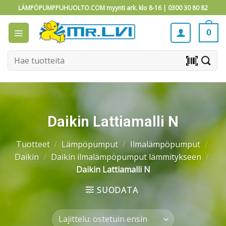
Skip
LÄMPÖPUMPPUHUOLTO.COM myynti ark. klo 8-16 |
0300 30 80 82
to
content
0
Etsi:
barcode_scanner
Daikin Lattiamalli N
Tuotteet
/
Lämpöpumput
/
Ilmalämpöpumput
/
Daikin
/
Daikin ilmalämpöpumput lämmitykseen
/
Daikin Lattiamalli N
SUODATA