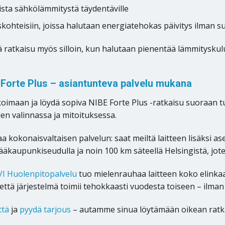
ista sähkölämmitystä täydentäville
kohteisiin, joissa halutaan energiatehokas päivitys ilman s
ä ratkaisu myös silloin, kun halutaan pienentää lämmityskulu
 Forte Plus – asiantunteva palvelu mukana
koimaan ja löydä sopiva NIBE Forte Plus -ratkaisu suoraan
n valinnassa ja mitoituksessa.
aa kokonaisvaltaisen palvelun: saat meiltä laitteen lisäksi 
kaupunkiseudulla ja noin 100 km säteellä Helsingistä, jot
I Huolenpitopalvelu
tuo mielenrauhaa laitteen koko elinkaa
että järjestelmä toimii tehokkaasti vuodesta toiseen – ilman 
ttä
ja
pyydä tarjous
– autamme sinua löytämään oikean ratk