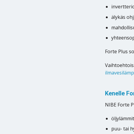
invertter
älykäs ohj
mahdollis
yhteensop
Forte Plus so
Vaihtoehtoisi
ilmavesiläm
Kenelle Fo
NIBE Forte Pl
öljylämmit
puu- tai h