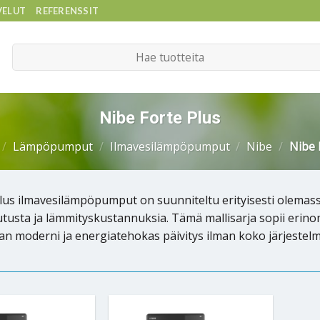
VELUT
REFERENSSIT
Etsi:
Nibe Forte Plus
/
Lämpöpumput
/
Ilmavesilämpöpumput
/
Nibe
/
Nibe 
lus ilmavesilämpöpumput on suunniteltu erityisesti olemas
tusta ja lämmityskustannuksia. Tämä mallisarja sopii erinomai
aan moderni ja energiatehokas päivitys ilman koko järjestel