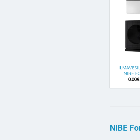
+
ILMAVES
NIBE F
0.00
€
NIBE Fo