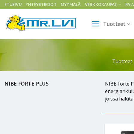
Skip
ETUSIVU
YHTEYSTIEDOT
MYYMÄLÄ
VERKKOKAUPAT
PAL
to
content
Tuotteet
Tuotteet
NIBE FORTE PLUS
NIBE Forte P
energiankulu
joissa halut