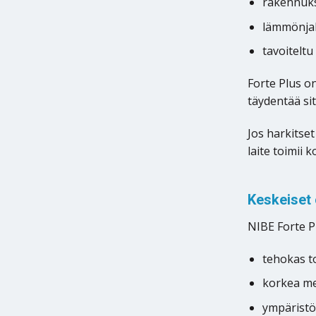
rakennuks
lämmönjako
tavoiteltu
Forte Plus on
täydentää si
Jos harkitse
laite toimii
Keskeiset 
NIBE Forte Pl
tehokas t
korkea me
ympäristö