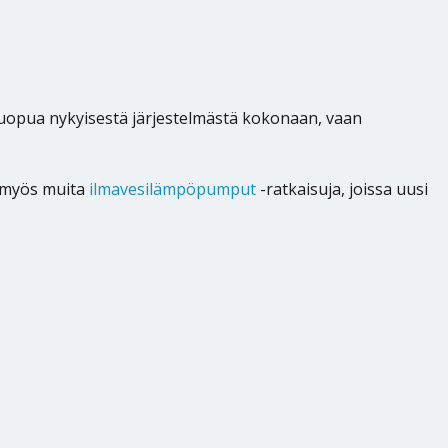
ta luopua nykyisestä järjestelmästä kokonaan, vaan
a myös muita
ilmavesilämpöpumput
-ratkaisuja, joissa uusi