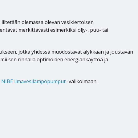
 liitetään olemassa olevan vesikiertoisen
ntävät merkittävästi esimerkiksi öljy-, puu- tai
ukseen, jotka yhdessä muodostavat älykkään ja joustavan
mii sen rinnalla optimoiden energiankäyttöä ja
s
NIBE ilmavesilämpöpumput
-valikoimaan.