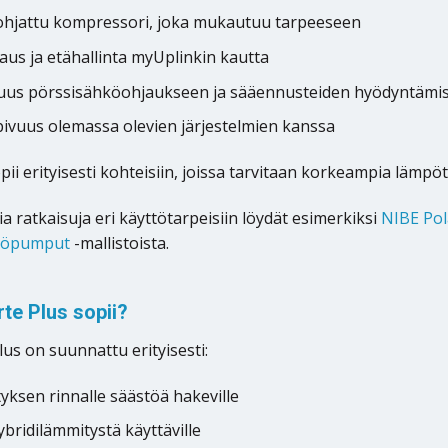
iohjattu kompressori, joka mukautuu tarpeeseen
aus ja etähallinta myUplinkin kautta
uus pörssisähköohjaukseen ja sääennusteiden hyödyntämi
ivuus olemassa olevien järjestelmien kanssa
pii erityisesti kohteisiin, joissa tarvitaan korkeampia lämpö
a ratkaisuja eri käyttötarpeisiin löydät esimerkiksi
NIBE Pol
pöpumput
-mallistoista.
rte Plus sopii?
us on suunnattu erityisesti:
yksen rinnalle säästöä hakeville
ybridilämmitystä käyttäville