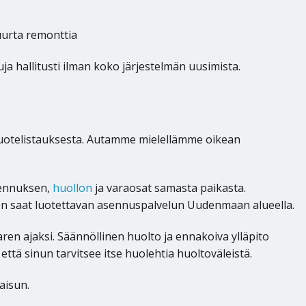
uurta remonttia
ja hallitusti ilman koko järjestelmän uusimista.
 tuotelistauksesta. Autamme mielellämme oikean
asennuksen,
huollon
ja varaosat samasta paikasta.
en saat luotettavan asennuspalvelun Uudenmaan alueella.
ren ajaksi. Säännöllinen huolto ja ennakoiva ylläpito
että sinun tarvitsee itse huolehtia huoltoväleistä.
aisun.