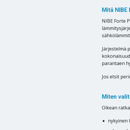
Mitä NIBE
NIBE Forte P
lämmitysjärj
sähkölämmit
Järjestelmä 
kokonaisuude
parantaen h
Jos etsit pe
Miten vali
Oikean ratka
nykyinen l