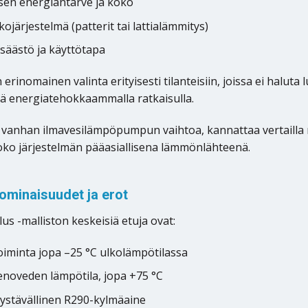
en energiantarve ja koko
järjestelmä (patterit tai lattialämmitys)
 säästö ja käyttötapa
 erinomainen valinta erityisesti tilanteisiin, joissa ei halu
tä energiatehokkaammalla ratkaisulla.
t vanhan ilmavesilämpöpumpun vaihtoa, kannattaa vertaill
 koko järjestelmän pääasiallisena lämmönlähteenä.
ominaisuudet ja erot
us -malliston keskeisiä etuja ovat:
oiminta jopa –25 °C ulkolämpötilassa
noveden lämpötila, jopa +75 °C
ystävällinen R290-kylmäaine