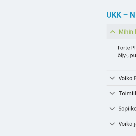
UKK – N
Mihin 
Forte P
öljy-, 
Voiko 
Toimii
Sopiik
Voiko 