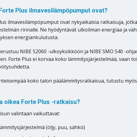
 Forte Plus ilmavesilämpöpumput ovat?
lus ilmavesilämpöpumput ovat nykyaikaisia ratkaisuja, jotka
estelmän rinnalle. Ne hyödyntävät ulkoilman energiaa ja vähe
yksen energiankulutusta.
perustuu NIBE S2060 -ulkoyksikköön ja NIBE SMO S40 -ohja
n. Forte Plus ei korvaa koko lämmitysjärjestelmää, vaan toi
yötysuhdetta.
rinteisempää koko talon päälämmitysratkaisua, tutustu myö
ta oikea Forte Plus -ratkaisu?
isun valintaan vaikuttavat:
ämmitysjärjestelmä (öljy, puu, sähkö)