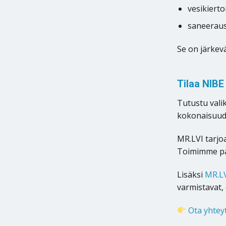
vesikierto
saneeraus
Se on järkev
Tilaa NIBE
Tutustu vali
kokonaisuude
MR.LVI tarjo
Toimimme pää
Lisäksi
MR.LV
varmistavat, 
Ota yhtey