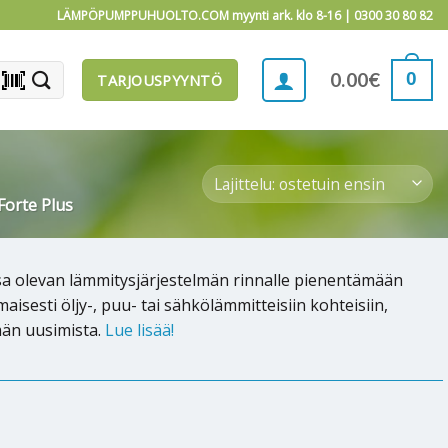
LÄMPÖPUMPPUHUOLTO.COM myynti ark. klo 8-16 |
0300 30 80 82
barcode_scanner
0
0.00
€
TARJOUSPYYNTÖ
Forte Plus
sa olevan lämmitysjärjestelmän rinnalle pienentämään
sesti öljy-, puu- tai sähkölämmitteisiin kohteisiin,
män uusimista.
Lue lisää!