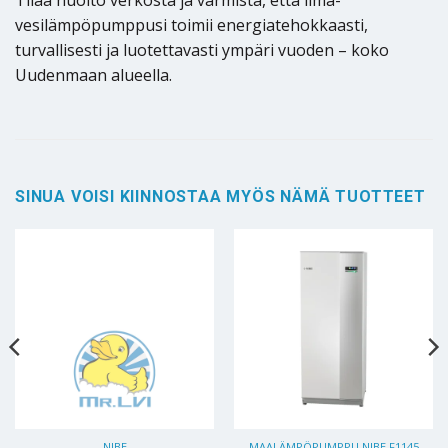
Tilaa huolto verkosta ja varmista, että ilma-
vesilämpöpumppusi toimii energiatehokkaasti,
turvallisesti ja luotettavasti ympäri vuoden – koko
Uudenmaan alueella.
SINUA VOISI KIINNOSTAA MYÖS NÄMÄ TUOTTEET
NIBE
MAALÄMPÖPUMPPU NIBE F1145