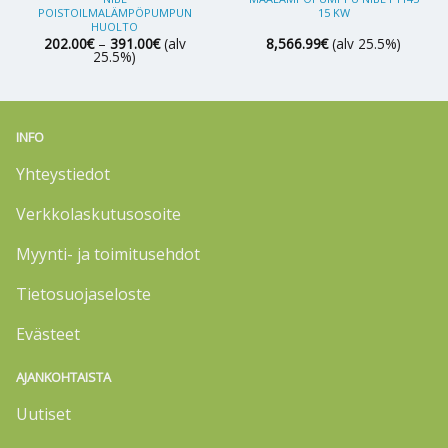
POISTOILMALÄMPÖPUMPUN
15 KW
HUOLTO
Hintaluokka:
202.00
€
–
391.00
€
(alv
8,566.99
€
(alv 25.5%)
202.00€
25.5%)
-
391.00€
INFO
Yhteystiedot
Verkkolaskutusosoite
Myynti- ja toimitusehdot
Tietosuojaseloste
Evästeet
AJANKOHTAISTA
Uutiset