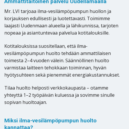
Ammattitaitoinen palvelu Uudellamaalla
Mr. LVI tarjoaa ilma-vesilämpöpumpun huollon ja
korjauksen edullisesti ja luotettavasti. Toimimme
laajasti Uudenmaan alueella ja lähikunnissa, tarjoten
nopeaa ja asiantuntevaa palvelua kotitalouksille.
Kotitalouksissa suositellaan, että ilma-
vesilämpöpumpun huolto tehdään ammattilaisen
toimesta 2–4 vuoden välein. Säännöllinen huolto
varmistaa laitteen tehokkaan toiminnan, hyvän
hyötysuhteen sekä pienemmät energiakustannukset.
Tilaa huolto helposti verkkokaupasta – otamme
yhteyttä 1–2 työpäivän kuluessa ja sovimme sinulle
sopivan huoltoajan.
Miksi ilma-vesilämpöpumpun huolto
kannattaa?