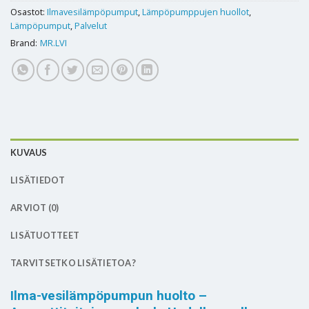
Osastot:
Ilmavesilämpöpumput
,
Lämpöpumppujen huollot
,
Lämpöpumput
,
Palvelut
Brand:
MR.LVI
KUVAUS
LISÄTIEDOT
ARVIOT (0)
LISÄTUOTTEET
TARVITSETKO LISÄTIETOA?
Ilma-vesilämpöpumpun huolto –