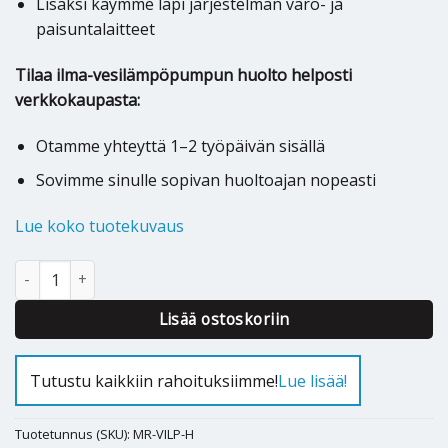
Lisäksi käymme läpi järjestelmän varo- ja
paisuntalaitteet
Tilaa ilma-vesilämpöpumpun huolto helposti
verkkokaupasta:
Otamme yhteyttä 1–2 työpäivän sisällä
Sovimme sinulle sopivan huoltoajan nopeasti
Lue koko tuotekuvaus
Ilmavesilämpöpumpun huolto määrä
Alternative:
Lisää ostoskoriin
Tutustu kaikkiin rahoituksiimme!
Lue lisää!
Tuotetunnus (SKU):
MR-VILP-H