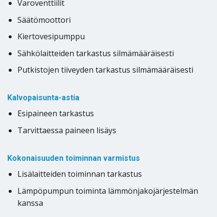
Varoventtiilit
Säätömoottori
Kiertovesipumppu
Sähkölaitteiden tarkastus silmämääräisesti
Putkistojen tiiveyden tarkastus silmämääräisesti
Kalvopaisunta-astia
Esipaineen tarkastus
Tarvittaessa paineen lisäys
Kokonaisuuden toiminnan varmistus
Lisälaitteiden toiminnan tarkastus
Lämpöpumpun toiminta lämmönjakojärjestelmän
kanssa