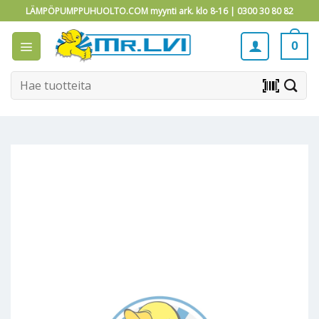
Skip
LÄMPÖPUMPPUHUOLTO.COM myynti ark. klo 8-16 |
0300 30 80 82
to
content
0
Etsi:
barcode_scanner