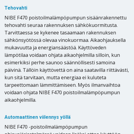
Tehovahti
NIBE F470 poistoilmalämpöpumpun sisäänrakennettu
tehovahti seuraa rakennuksen sähkökuormitusta.
Tarvittaessa se kykenee tasaamaan rakennuksen
sähkönsyötössä olevaa vinokuormaa. Aikaohjauksella
mukavuutta ja energiansäästöä. Käyttöveden
lämpötilaa voidaan ohjata aikaohjelmilla silloin, kun
esimerkiksi perhe saunoo säännöllisesti samoina
päivinä. Tällöin käyttövettä on aina saatavilla riittävästi,
kun sitä tarvitaan, mutta energiaa ei kuluteta
tarpeettomaan lämmittämiseen. Myös ilmanvaihtoa
voidaan ohjata NIBE F470 poistoilmalämpöpumpun
aikaohjelmilla.
Automaattinen viilennys yöllä
NIBE F470 -poistoilmalämpöpumpun