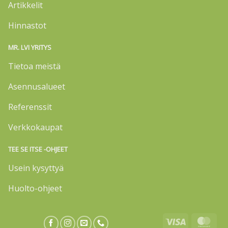
Artikkelit
Hinnastot
MR. LVI YRITYS
Tietoa meistä
Asennusalueet
Referenssit
Verkkokaupat
TEE SE ITSE -OHJEET
Usein kysyttyä
Huolto-ohjeet
Visa
Mas