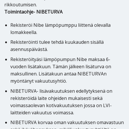
rikkoutumisen.
Toimintaohje- NIBETURVA
Rekisteröi Nibe lämpöpumppu liittenä olevalla
lomakkeella.
Rekisteröinti tulee tehdä kuukauden sisällä
asennuspäivästä.
Rekisteröityäsi lämpöpumpun Nibe maksaa 6-
vuoden lisätakuun. Tämän jälkeen lisäturva on
maksullinen. Lisätakuun antaa NIBETURVAn
myöntänyt vakuutusyhtiö.
NIBETURVA- lisävakuutuksen edellytyksenä on
rekisteröidä laite ohjeiden mukaisesti sekä
voimassaolevan kotivakuutuksen jossa on LVI-
laitteiden vakuutus voimassa.
NIBETURVA korvaa oman vakuutuksen omavastuun