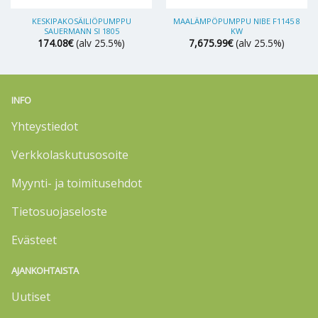
KESKIPAKOSÄILIÖPUMPPU
MAALÄMPÖPUMPPU NIBE F1145 8
SAUERMANN SI 1805
KW
174.08
€
(alv 25.5%)
7,675.99
€
(alv 25.5%)
INFO
Yhteystiedot
Verkkolaskutusosoite
Myynti- ja toimitusehdot
Tietosuojaseloste
Evästeet
AJANKOHTAISTA
Uutiset