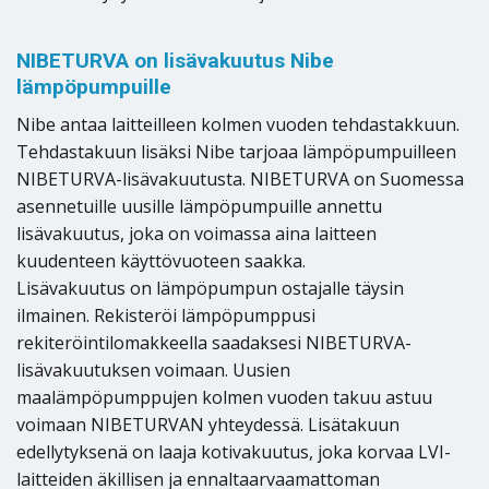
NIBETURVA on lisävakuutus Nibe
lämpöpumpuille
Nibe antaa laitteilleen kolmen vuoden tehdastakkuun.
Tehdastakuun lisäksi Nibe tarjoaa lämpöpumpuilleen
NIBETURVA-lisävakuutusta. NIBETURVA on Suomessa
asennetuille uusille lämpöpumpuille annettu
lisävakuutus, joka on voimassa aina laitteen
kuudenteen käyttövuoteen saakka.
Lisävakuutus on lämpöpumpun ostajalle täysin
ilmainen. Rekisteröi lämpöpumppusi
rekiteröintilomakkeella saadaksesi NIBETURVA-
lisävakuutuksen voimaan. Uusien
maalämpöpumppujen kolmen vuoden takuu astuu
voimaan NIBETURVAN yhteydessä. Lisätakuun
edellytyksenä on laaja kotivakuutus, joka korvaa LVI-
laitteiden äkillisen ja ennaltaarvaamattoman