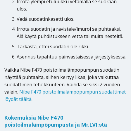
Irrota ylempi etuluukku vetämällä se suoraan
ulos.
Vedä suodatinkasetti ulos.
Irrota suodatin ja ravistele/imuroi se puhtaaksi.
Älä käytä puhdistukseen vettä tai muita nesteitä.
Tarkasta, ettei suodatin ole rikki.
Asennus tapahtuu päinvastaisessa järjestyksessä.
Vaikka Nibe F470 poistoilmalämpöpumpun suodatin
näyttää puhtaalta, siihen kertyy likaa, joka vaikuttaa
suodattimen tehokkuuteen. Vaihda se siksi 2 vuoden
välein.
Nibe F470 poistoilmalämpöpumpun suodattimet
löydät täältä
.
Kokemuksia Nibe F470
poistoilmalämpöpumpusta ja Mr.LVI:stä