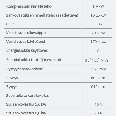
Kompressorin nimellisteho
1,9 kW
Sähkövastuksen nimellisteho (säädettävä)
10,25 kW
COP
3,06
Vesitilavuus ulkovaippa
70 litraa
Vesitilavuus käyttövesi
170 litraa
Energialuokka käyttövesi
A
°
°
Energialuokka tuote/järjestelmä
35
/ 55
A+/a+
Pystyynnostokorkeus
2270 mm
Leveys
600 mm
Syvyys
615 mm
Suositeltava varokekoko:
Sis. sähkövastus 5,6 kW
16 A
Sis. sähkövastus 8,0 kW
20 A