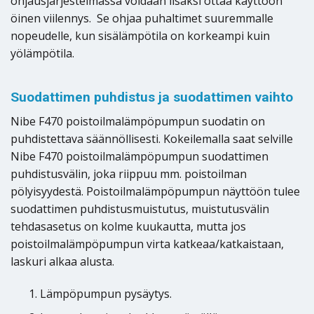
ohjausjärjestelmässä voidaan lisäksi ottaa käyttöön
öinen viilennys. Se ohjaa puhaltimet suuremmalle
nopeudelle, kun sisälämpötila on korkeampi kuin
yölämpötila.
Suodattimen puhdistus ja suodattimen vaihto
Nibe F470 poistoilmalämpöpumpun suodatin on
puhdistettava säännöllisesti. Kokeilemalla saat selville
Nibe F470 poistoilmalämpöpumpun suodattimen
puhdistusvälin, joka riippuu mm. poistoilman
pölyisyydestä. Poistoilmalämpöpumpun näyttöön tulee
suodattimen puhdistusmuistutus, muistutusvälin
tehdasasetus on kolme kuukautta, mutta jos
poistoilmalämpöpumpun virta katkeaa/katkaistaan,
laskuri alkaa alusta.
Lämpöpumpun pysäytys.