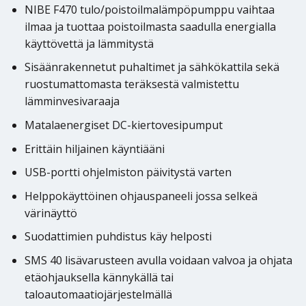
NIBE F470 tulo/poistoilmalämpöpumppu vaihtaa
ilmaa ja tuottaa poistoilmasta saadulla energialla
käyttövettä ja lämmitystä
Sisäänrakennetut puhaltimet ja sähkökattila sekä
ruostumattomasta teräksestä valmistettu
lämminvesivaraaja
Matalaenergiset DC-kiertovesipumput
Erittäin hiljainen käyntiääni
USB-portti ohjelmiston päivitystä varten
Helppokäyttöinen ohjauspaneeli jossa selkeä
värinäyttö
Suodattimien puhdistus käy helposti
SMS 40 lisävarusteen avulla voidaan valvoa ja ohjata
etäohjauksella kännykällä tai
taloautomaatiojärjestelmällä