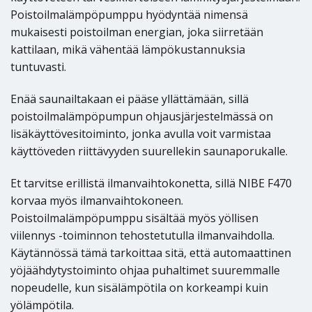
Poistoilmalämpöpumppu hyödyntää nimensä
mukaisesti poistoilman energian, joka siirretään
kattilaan, mikä vähentää lämpökustannuksia
tuntuvasti.
Enää saunailtakaan ei pääse yllättämään, sillä
poistoilmalämpöpumpun ohjausjärjestelmässä on
lisäkäyttövesitoiminto, jonka avulla voit varmistaa
käyttöveden riittävyyden suurellekin saunaporukalle.
Et tarvitse erillistä ilmanvaihtokonetta, sillä NIBE F470
korvaa myös ilmanvaihtokoneen.
Poistoilmalämpöpumppu sisältää myös yöllisen
viilennys -toiminnon tehostetutulla ilmanvaihdolla.
Käytännössä tämä tarkoittaa sitä, että automaattinen
yöjäähdytystoiminto ohjaa puhaltimet suuremmalle
nopeudelle, kun sisälämpötila on korkeampi kuin
yölämpötila.