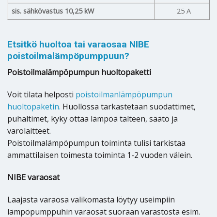
sis. sähkövastus 10,25 kW
25 A
Etsitkö huoltoa tai varaosaa NIBE
poistoilmalämpöpumppuun?
Poistoilmalämpöpumpun huoltopaketti
Voit tilata helposti
poistoilmanlämpöpumpun
huoltopaketin.
Huollossa tarkastetaan suodattimet,
puhaltimet, kyky ottaa lämpöä talteen, säätö ja
varolaitteet.
Poistoilmalämpöpumpun toiminta tulisi tarkistaa
ammattilaisen toimesta toiminta 1-2 vuoden välein.
NIBE varaosat
Laajasta varaosa valikomasta löytyy useimpiin
lämpöpumppuhin varaosat suoraan varastosta esim.