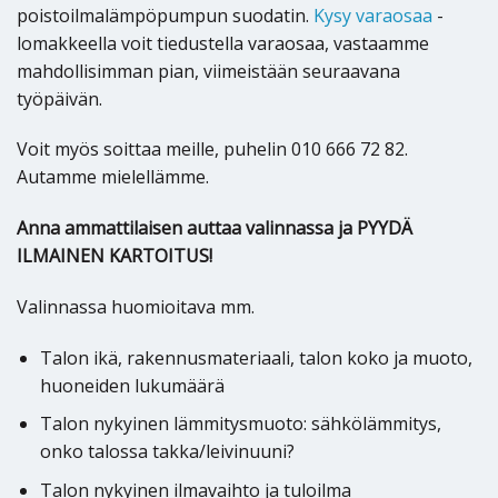
poistoilmalämpöpumpun suodatin.
Kysy varaosaa
-
lomakkeella voit tiedustella varaosaa, vastaamme
mahdollisimman pian, viimeistään seuraavana
työpäivän.
Voit myös soittaa meille, puhelin 010 666 72 82.
Autamme mielellämme.
Anna ammattilaisen auttaa valinnassa ja PYYDÄ
ILMAINEN KARTOITUS!
Valinnassa huomioitava mm.
Talon ikä, rakennusmateriaali, talon koko ja muoto,
huoneiden lukumäärä
Talon nykyinen lämmitysmuoto: sähkölämmitys,
onko talossa takka/leivinuuni?
Talon nykyinen ilmavaihto ja tuloilma