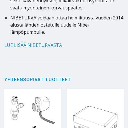
sekä ikävähennyksen, mikäli vakuutusyhtiöltä on
saatu myönteinen korvauspäätös.
NIBETURVA voidaan ottaa helmikuusta vuoden 2014
alusta lähtien ostetulle uudelle Nibe-
lämpöpumpulle.
LUE LISÄÄ NIBETURVASTA
YHTEENSOPIVAT TUOTTEET