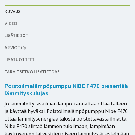
KUVAUS
VIDEO
LISÄTIEDOT
ARVIOT (0)
LISÄTUOTTEET
TARVITSETKO LISÄTIETOA?
Poistoilmalämpöpumppu NIBE F470 pienentää
lämmityskulujasi
Jo lämmitetty sisäilman lämpö kannattaa ottaa talteen
ja käyttää hyväksi. Poistoilmalämpöpumppu Nibe F470
ottaa lämmitysenergiaa talosta poistettavasta ilmasta.
Nibe F470 siirtää lämmön tuloilmaan, lämpimään
käyttöveteen tai vesikiertoiseen lämmitysjärjestelmään.