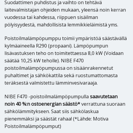
Suodattimen puhdistus ja vaihto on tehtävä
laitevalmistajan ohjeiden mukaan, yleensä noin kerran
vuodessa tai kahdessa, riippuen sisäilman
pölyisyydestä, mahdollisista lemmikkieläimistä yms.
Poistoilmalämpöpumppu toimii ympäristöä säästävällä
kylmäaineella R290 (propaani). Lämpöpumpun
lisävastuksen teho on toimitettaessa 8,0 kW (Voidaan
säätää 10,25 kW teholle). NIBE F470
poistoilmalämpöpumpussa on sisäänrakennetut
puhaltimet ja sähkökattila sekä ruostumattomasta
teräksestä valmistettu lämminvesivaraaja.
NIBE F470 -poistoilmalämpöpumpulla
saavutetaan
noin 40 %:n ostoenergian säästö*
verrattuna suoraan
sähkölämmitykseen. Saat siis sähkölaskua
pienemmäksi ja säästät rahaa! (*Lähde: Motiva
Poistoilmalämpöpumput)