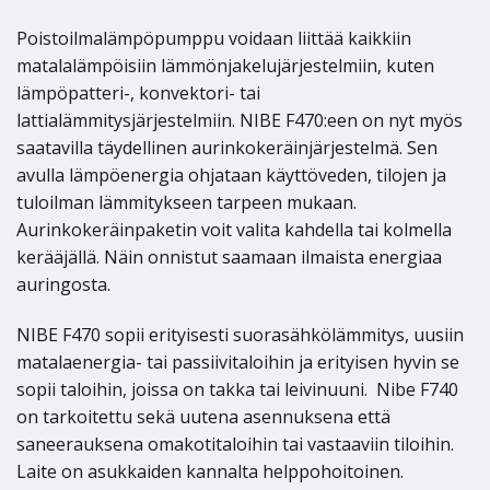
Poistoilmalämpöpumppu voidaan liittää kaikkiin
matalalämpöisiin lämmönjakelujärjestelmiin, kuten
lämpöpatteri-, konvektori- tai
lattialämmitysjärjestelmiin. NIBE F470:een on nyt myös
saatavilla täydellinen aurinkokeräinjärjestelmä. Sen
avulla lämpöenergia ohjataan käyttöveden, tilojen ja
tuloilman lämmitykseen tarpeen mukaan.
Aurinkokeräinpaketin voit valita kahdella tai kolmella
kerääjällä. Näin onnistut saamaan ilmaista energiaa
auringosta.
NIBE F470 sopii erityisesti suorasähkölämmitys, uusiin
matalaenergia- tai passiivitaloihin ja erityisen hyvin se
sopii taloihin, joissa on takka tai leivinuuni. Nibe F740
on tarkoitettu sekä uutena asennuksena että
saneerauksena omakotitaloihin tai vastaaviin tiloihin.
Laite on asukkaiden kannalta helppohoitoinen.