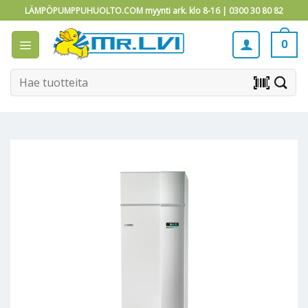
Skip
LÄMPÖPUMPPUHUOLTO.COM myynti ark. klo 8-16 |
0300 30 80 82
to
content
0
Etsi:
barcode_scanner