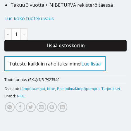
Takuu 3 vuotta + NIBETURVA rekisteröitäessä
Lue koko tuotekuvaus
Poistoilmalämpöpumppu Nibe F470 (uusi malli) määrä
Alternative:
Lisää ostoskoriin
Tutustu kaikkiin rahoituksiimme!
Lue lisää!
Tuotetunnus (SKU):
NB-7923540
Osastot:
Lämpöpumput
,
Nibe
,
Poistoilmalämpöpumput
,
Tarjoukset
Brand:
NIBE