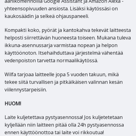
äänikomennoilla Google Assistant ja Amazon Alexa -
yhteensopivuuden ansiosta. Lisäksi käytössäsi on
kaukosäädin ja selkeä ohjauspaneeli.
Kompakti koko, pyörät ja kantokahva tekevät laitteesta
helposti siirrettävän huoneesta toiseen. Mukana tuleva
ikkuna-asennussarja varmistaa nopean ja helpon
käyttöönoton. Itsehaihduttava järjestelmä vähentää
vedenpoiston tarvetta normaalikäytössä.
Wilfa tarjoaa laitteelle jopa 5 vuoden takuun, mikä
tekee siitä turvallisen ja pitkäikäisen valinnan kesän
viilennystarpeisiin.
HUOM!
Laite kuljetettava pystyasennossa! Jos kuljetetetaan
kyljellään niin laitteen pitää olla 24h pystyasennossa
ennen käyttöönottoa tai laite voi rikkoutua!