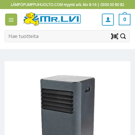
Skip
LÄMPÖPUMPPUHUOLTO.COM myynti ark. klo 8-16 |
0300 30 80 82
to
content
0
Etsi:
barcode_scanner