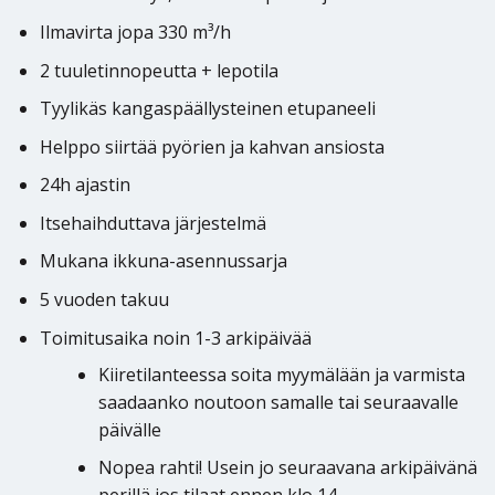
Ilmavirta jopa 330 m³/h
2 tuuletinnopeutta + lepotila
Tyylikäs kangaspäällysteinen etupaneeli
Helppo siirtää pyörien ja kahvan ansiosta
24h ajastin
Itsehaihduttava järjestelmä
Mukana ikkuna-asennussarja
5 vuoden takuu
Toimitusaika noin 1-3 arkipäivää
Kiiretilanteessa soita myymälään ja varmista
saadaanko noutoon samalle tai seuraavalle
päivälle
Nopea rahti! Usein jo seuraavana arkipäivänä