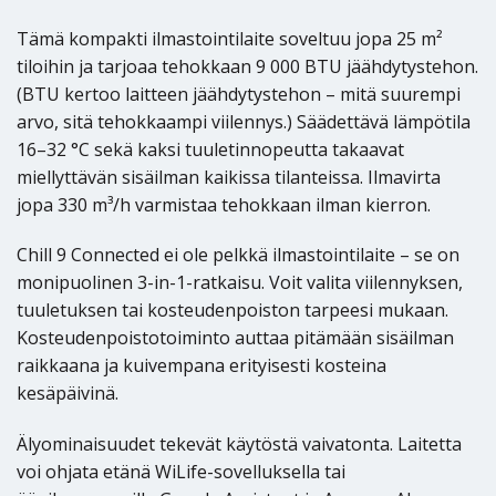
Tämä kompakti ilmastointilaite soveltuu jopa 25 m²
tiloihin ja tarjoaa tehokkaan 9 000 BTU jäähdytystehon.
(BTU kertoo laitteen jäähdytystehon – mitä suurempi
arvo, sitä tehokkaampi viilennys.) Säädettävä lämpötila
16–32 °C sekä kaksi tuuletinnopeutta takaavat
miellyttävän sisäilman kaikissa tilanteissa. Ilmavirta
jopa 330 m³/h varmistaa tehokkaan ilman kierron.
Chill 9 Connected ei ole pelkkä ilmastointilaite – se on
monipuolinen 3-in-1-ratkaisu. Voit valita viilennyksen,
tuuletuksen tai kosteudenpoiston tarpeesi mukaan.
Kosteudenpoistotoiminto auttaa pitämään sisäilman
raikkaana ja kuivempana erityisesti kosteina
kesäpäivinä.
Älyominaisuudet tekevät käytöstä vaivatonta. Laitetta
voi ohjata etänä WiLife-sovelluksella tai