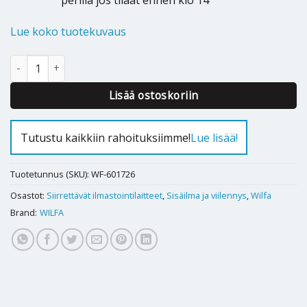
perillä jos tilaat ennen klo 14
Lue koko tuotekuvaus
Siirrettävä ilmastointilaite Wilfa Chill 9 Connected määrä
Alternative:
Lisää ostoskoriin
Tutustu kaikkiin rahoituksiimme!
Lue lisää!
Tuotetunnus (SKU):
WF-601726
Osastot:
Siirrettävät ilmastointilaitteet
,
Sisäilma ja viilennys
,
Wilfa
Brand:
WILFA