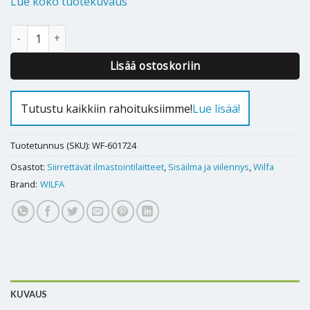
Lue koko tuotekuvaus
Siirrettävä ilmastointilaite Wilfa Chill 12 Connected määrä
Alternative:
Lisää ostoskoriin
Tutustu kaikkiin rahoituksiimme!
Lue lisää!
Tuotetunnus (SKU):
WF-601724
Osastot:
Siirrettävät ilmastointilaitteet
,
Sisäilma ja viilennys
,
Wilfa
Brand:
WILFA
KUVAUS