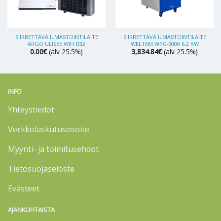
SIIRRETTÄVÄ ILMASTOINTILAITE
SIIRRETTÄVÄ ILMASTOINTILAITE
ARGO ULISSE WIFI R32
WELTEM WPC-5000 6,2 KW
0.00
€
(alv 25.5%)
3,834.84
€
(alv 25.5%)
INFO
Yhteystiedot
Verkkolaskutusosoite
Myynti- ja toimitusehdot
Tietosuojaseloste
Evästeet
AJANKOHTAISTA