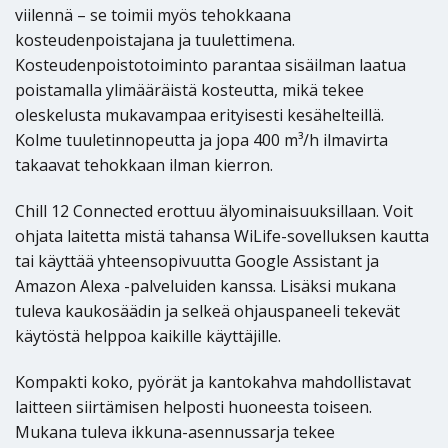
viilennä – se toimii myös tehokkaana
kosteudenpoistajana ja tuulettimena.
Kosteudenpoistotoiminto parantaa sisäilman laatua
poistamalla ylimääräistä kosteutta, mikä tekee
oleskelusta mukavampaa erityisesti kesähelteillä.
Kolme tuuletinnopeutta ja jopa 400 m³/h ilmavirta
takaavat tehokkaan ilman kierron.
Chill 12 Connected erottuu älyominaisuuksillaan. Voit
ohjata laitetta mistä tahansa WiLife-sovelluksen kautta
tai käyttää yhteensopivuutta Google Assistant ja
Amazon Alexa -palveluiden kanssa. Lisäksi mukana
tuleva kaukosäädin ja selkeä ohjauspaneeli tekevät
käytöstä helppoa kaikille käyttäjille.
Kompakti koko, pyörät ja kantokahva mahdollistavat
laitteen siirtämisen helposti huoneesta toiseen.
Mukana tuleva ikkuna-asennussarja tekee