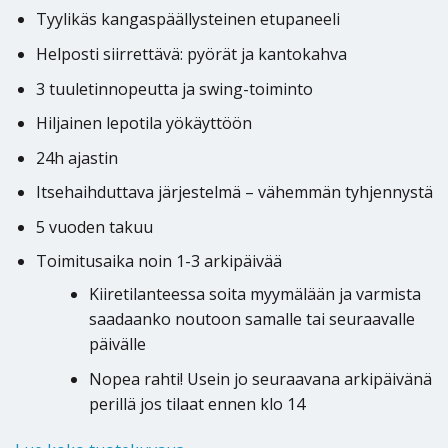
Tyylikäs kangaspäällysteinen etupaneeli
Helposti siirrettävä: pyörät ja kantokahva
3 tuuletinnopeutta ja swing-toiminto
Hiljainen lepotila yökäyttöön
24h ajastin
Itsehaihduttava järjestelmä – vähemmän tyhjennystä
5 vuoden takuu
Toimitusaika noin 1-3 arkipäivää
Kiiretilanteessa soita myymälään ja varmista
saadaanko noutoon samalle tai seuraavalle
päivälle
Nopea rahti! Usein jo seuraavana arkipäivänä
perillä jos tilaat ennen klo 14